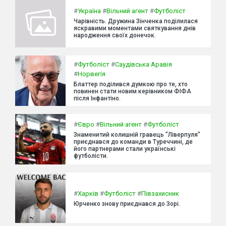
#
Україна
#
Вільний агент
#
Футболіст
Чарівність. Дружина Зінченка поділилася
яскравими моментами святкування днів
народження своїх донечок.
#
Футболіст
#
Саудівська Аравія
#
Норвегія
Блаттер поділився думкою про те, хто
повинен стати новим керівником ФІФА
після Інфантіно.
#
Євро
#
Вільний агент
#
Футболіст
Знаменитий колишній гравець "Ліверпуля"
приєднався до команди в Туреччині, де
його партнерами стали українські
футболісти.
#
Харків
#
Футболіст
#
Півзахисник
Юрченко знову приєднався до Зорі.