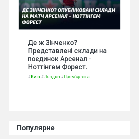
Де ж Зінченко?
Представлені склади на
поєдинок Арсенал -
Ноттінгем Форест.
#
Київ
#
Лондон
#
Прем'єр-ліга
Популярне