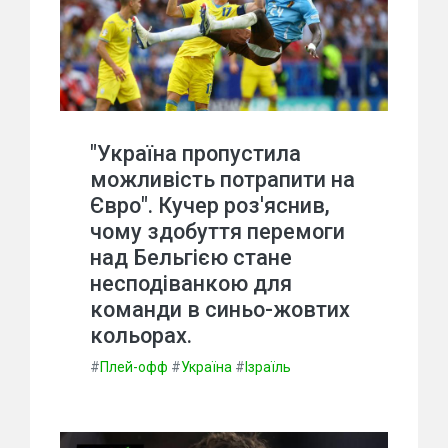
"Україна пропустила
можливість потрапити на
Євро". Кучер роз'яснив,
чому здобуття перемоги
над Бельгією стане
несподіванкою для
команди в синьо-жовтих
кольорах.
#
Плей-офф
#
Україна
#
Ізраїль