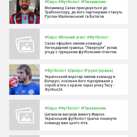
#
Євро
#
Футболіст
#
Півзахисник
Мохаммед Салах приєднується до
Трабзонспору, де його партнерами стануть
Руслан Маліновський та Батагов.
#
Євро
#
Вільний агент
#
Футболіст
Салах офіційно змінив команду!
Легендарний гравець "Ліверпуля" уклав
угоду з турецьким футбольним гігантом.
#
Футболіст
#
Дніпро
#
Грузія (країна)
Український воротар змінив команду в
Білорусі, оскільки його підозрювали у
спробі втечі з країни через річку Тису -
Футбол24.
#
Євро
#
Футболіст
#
Півзахисник
Циганков висунув вимогу Жироні.
Український футболіст прагне покинути
команду вже цього літа.