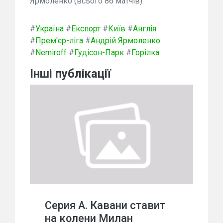
Ярмоленко (всього 86 матчів).
#
Україна
#
Експорт
#
Київ
#
Англія
#
Прем'єр-ліга
#
Андрій Ярмоленко
#
Nemiroff
#
Гудісон-Парк
#
Горілка.
Інші публікації
Серия А. Кавани ставит
на колени Милан