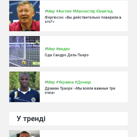
#
Мир
#
Англия
#
Манчестер Юнайтед
Фергюсон: «Вы действительно поверили в
это?»
#
Мир
#
видео
Ода Сандро Дель Пьеро
#
Мир
#
Украина
#
Донецк
Драман Траоре: «Мы взяли важные три
очка»
У тренді