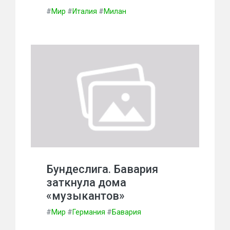
#
Мир
#
Италия
#
Милан
Бундеслига. Бавария
заткнула дома
«музыкантов»
#
Мир
#
Германия
#
Бавария