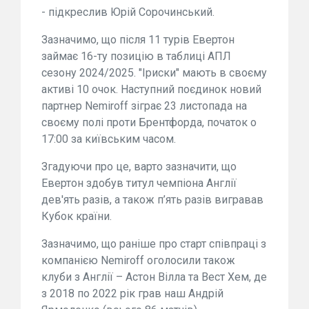
- підкреслив Юрій Сорочинський.
Зазначимо, що після 11 турів Евертон
займає 16-ту позицію в таблиці АПЛ
сезону 2024/2025. "Іриски" мають в своєму
активі 10 очок. Наступний поєдинок новий
партнер Nemiroff зіграє 23 листопада на
своєму полі проти Брентфорда, початок о
17:00 за київським часом.
Згадуючи про це, варто зазначити, що
Евертон здобув титул чемпіона Англії
дев'ять разів, а також п’ять разів вигравав
Кубок країни.
Зазначимо, що раніше про старт співпраці з
компанією Nemiroff оголосили також
клуби з Англії – Астон Вілла та Вест Хем, де
з 2018 по 2022 рік грав наш Андрій