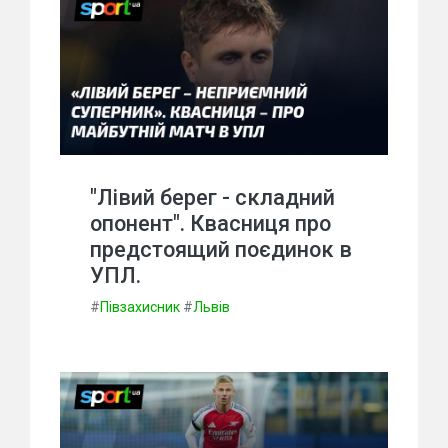
"Лівий берег - складний
опонент". Квасниця про
предстоящий поєдинок в
УПЛ.
#
Півзахисник
#
Львів