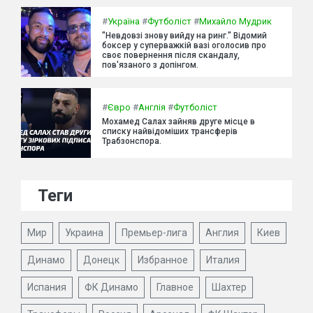
#
Україна
#
Футболіст
#
Михайло Мудрик
"Невдовзі знову вийду на ринг." Відомий
боксер у суперважкій вазі оголосив про
своє повернення після скандалу,
пов'язаного з допінгом.
#
Євро
#
Англія
#
Футболіст
Мохамед Салах зайняв друге місце в
списку найвідоміших трансферів
Трабзонспора.
Теги
Мир
Украина
Премьер-лига
Англия
Киев
Динамо
Донецк
Избранное
Италия
Испания
ФК Динамо
Главное
Шахтер