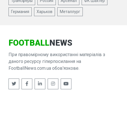
Трансферы
Россия
Арсенал
ФК Шахтер
Германия
Харьков
Металлург
FOOTBALL
NEWS
При правомірному використанні матеріалів з
даного ресурсу гіперпосилання на
FootballNews.com.ua обов'язкове.