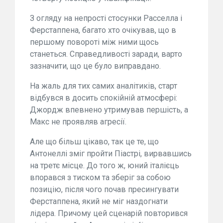
З огляду на непрості стосунки Расселла і
Ферстаппена, багато хто очікував, що в
першому повороті між ними щось
станеться. Справедливості заради, варто
зазначити, що це було виправдано.
На жаль для тих самих аналітиків, старт
відбувся в досить спокійній атмосфері:
Джордж впевнено утримував першість, а
Макс не проявляв агресії.
Але що більш цікаво, так це те, що
Антонеллі зміг пройти Піастрі, вирвавшись
на третє місце. До того ж, юний італієць
впорався з тиском та зберіг за собою
позицію, після чого почав пресингувати
Ферстаппена, який не міг наздогнати
лідера. Причому цей сценарій повторився