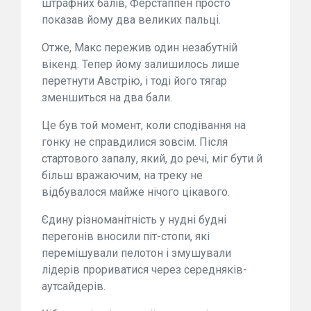
штрафних балів, Ферстаппен просто
показав йому два великих пальці.
Отже, Макс пережив один незабутній
вікенд. Тепер йому залишилось лише
перетнути Австрію, і тоді його тягар
зменшиться на два бали.
Це був той момент, коли сподівання на
гонку не справдилися зовсім. Після
стартового запалу, який, до речі, міг бути й
більш вражаючим, на треку не
відбувалося майже нічого цікавого.
Єдину різноманітність у нудні будні
перегонів вносили піт-стопи, які
перемішували пелотон і змушували
лідерів прориватися через середняків-
аутсайдерів.