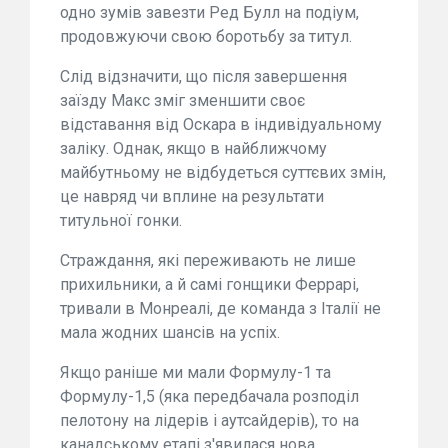
одно зумів завезти Ред Булл на подіум,
продовжуючи свою боротьбу за титул.
Слід відзначити, що після завершення
заїзду Макс зміг зменшити своє
відставання від Оскара в індивідуальному
заліку. Однак, якщо в найближчому
майбутньому не відбудеться суттєвих змін,
це навряд чи вплине на результати
титульної гонки.
Страждання, які переживають не лише
прихильники, а й самі гонщики Феррарі,
тривали в Монреалі, де команда з Італії не
мала жодних шансів на успіх.
Якщо раніше ми мали Формулу-1 та
Формулу-1,5 (яка передбачала розподіл
пелотону на лідерів і аутсайдерів), то на
канадському етапі з'явилася нова