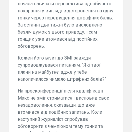
почала нависати перспектива однобічного
покарання у вигляді відсторонення на одну
гонку через перевищення штрафних балів.
За останні два тижні було висловлено
безліч думок з цього приводу, і сам
гонщик уже втомився від постійних
обговорень.
Кожен його візит до ЗМІ завжди
супроводжувався питанням: "Які твої
плани на майбутнє, адже у тебе
накопичилося чимало штрафних балів?"
На пресконференції після кваліфікації
Макс не зміг стриматися і висловив своє
незадоволення, сказавши, що вже
втомився від подібних запитань. Коли
наступний журналіст спробував
обговорити з чемпіоном тему гонки та