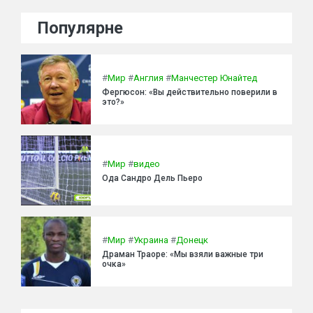
Популярне
#
Мир
#
Англия
#
Манчестер Юнайтед
Фергюсон: «Вы действительно поверили в
это?»
#
Мир
#
видео
Ода Сандро Дель Пьеро
#
Мир
#
Украина
#
Донецк
Драман Траоре: «Мы взяли важные три
очка»