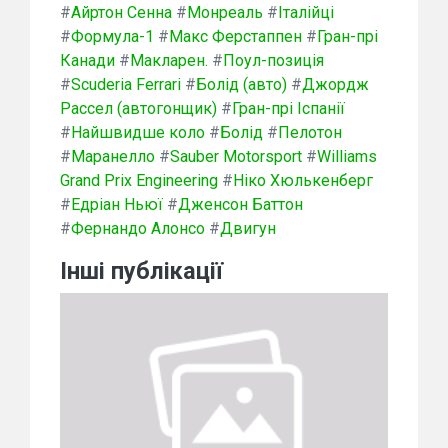
#
Айртон Сенна
#
Монреаль
#
Італійці
#
Формула-1
#
Макс Ферстаппен
#
Гран-прі
Канади
#
Макларен.
#
Поул-позиція
#
Scuderia Ferrari
#
Болід (авто)
#
Джордж
Рассел (автогонщик)
#
Гран-прі Іспанії
#
Найшвидше коло
#
Болід
#
Пелотон
#
Маранелло
#
Sauber Motorsport
#
Williams
Grand Prix Engineering
#
Ніко Хюлькенберг
#
Едріан Ньюї
#
Дженсон Баттон
#
Фернандо Алонсо
#
Двигун
Інші публікації