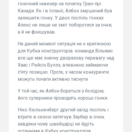
гоночний інженер на початку Гран-прі
Канади. Як і в Іспанії, Албон змушений був
залишити гонку. У двох поспіль гонках
Алекс не лише не зміг поборотися за очки,
а й не фінішував.
На даний момент ситуація не є критичною
для Кубка конструкторів: команда Вільямс
все ще має значну дворазову перевагу над
Хаас і Рейсін Буллз, впевнено займаючи
п'яту позицію. Проте, з часом конкуренти
можуть почати активно тиснути.
У той час, як Албон бореться з болідом,
його суперники проводять хороші гонки.
Ніко Хюлькенберг другий заїзд поспіль і
втретє в сезоні затягнув Заубер в очки,
завдяки чому швейцарці не йдуть
останніми в Кубку конструкторів.