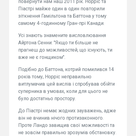
повернути нам наш 2011 рік. Норріс та
Піастрі майже один в один повторили
зіткнення Гамільтона та Баттона у тому
самому 4-годинному Гран-прі Канади.
Усі знають знамените висловлювання
Айртона Сенни: "Якщо ти більше не
прагнеш до можливостей, що існують, ти
вже не є гонщиком".
Подібно до Баттона, котрий помилився 14
років тому, Норріс неправильно
витлумачив цей вислів і спробував обійти
суперника в умовах, коли для цього не
було достатньо простору.
До Піастрі немає жодних зауважень, адже
він не вчинив нічого протизаконного.
Проте Ландо завищив свої можливості та
не зовсім правильно зрозумів обстановку.