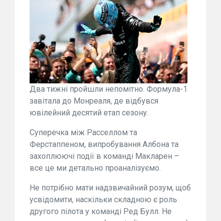
Два тижні пройшли непомітно. Формула-1
завітала до Монреаля, де відбувся
ювілейний десятий етап сезону.
Суперечка між Расселлом та
Ферстаппеном, випробування Албона та
захоплюючі події в команді Макларен –
все це ми детально проаналізуємо.
Не потрібно мати надзвичайний розум, щоб
усвідомити, наскільки складною є роль
другого пілота у команді Ред Булл. Не