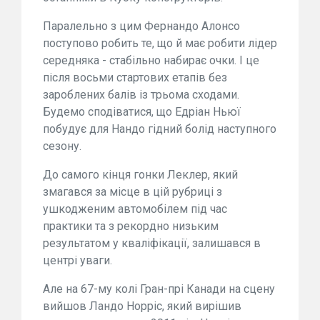
Паралельно з цим Фернандо Алонсо
поступово робить те, що й має робити лідер
середняка - стабільно набирає очки. І це
після восьми стартових етапів без
зароблених балів із трьома сходами.
Будемо сподіватися, що Едріан Ньюї
побудує для Нандо гідний болід наступного
сезону.
До самого кінця гонки Леклер, який
змагався за місце в цій рубриці з
ушкодженим автомобілем під час
практики та з рекордно низьким
результатом у кваліфікації, залишався в
центрі уваги.
Але на 67-му колі Гран-прі Канади на сцену
вийшов Ландо Норріс, який вирішив