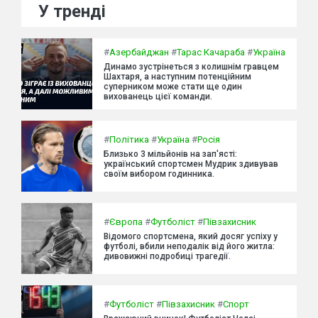
У тренді
#
Азербайджан
#
Тарас Качараба
#
Україна
Динамо зустрінеться з колишнім гравцем
Шахтаря, а наступним потенційним
суперником може стати ще один
вихованець цієї команди.
#
Політика
#
Україна
#
Росія
Близько 3 мільйонів на зап'ясті:
український спортсмен Мудрик здивував
своїм вибором годинника.
#
Європа
#
Футболіст
#
Півзахисник
Відомого спортсмена, який досяг успіху у
футболі, вбили неподалік від його житла:
дивовижні подробиці трагедії.
#
Футболіст
#
Півзахисник
#
Спорт