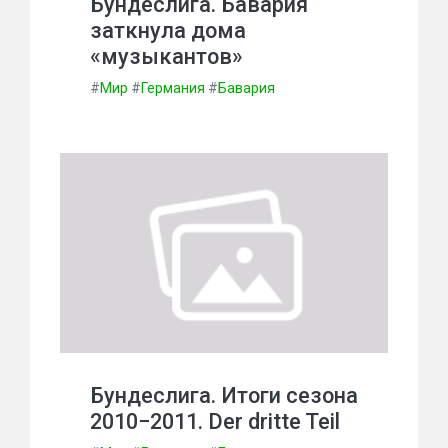
Бундеслига. Бавария
заткнула дома
«музыкантов»
#
Мир
#
Германия
#
Бавария
Бундеслига. Итоги сезона
2010−2011. Der dritte Teil