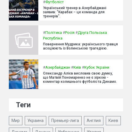
#
Футболіст
Український тренер в Азербайджані
заявив: "Карабах – це команда для
тренерів".
#
Політика
#
Росія
#
Друга Польська
Республіка
Повернення Мудрика: українського гравця
асоціюють із Волинською трагедією.
#
Азербайджан
#
Київ
#
Кубок України
Олександр Алієв висловив свою думку,
що Матвій Пономаренко не є зіркою -
коментар колишнього футболіста Динамо.
Теги
Мир
Украина
Премьер-лига
Англия
Киев
Динамо
Донецк
Избранное
Италия