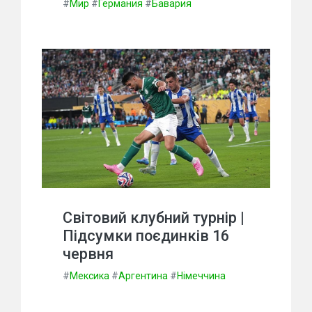
#
Мир
#
Германия
#
Бавария
Світовий клубний турнір |
Підсумки поєдинків 16
червня
#
Мексика
#
Аргентина
#
Німеччина