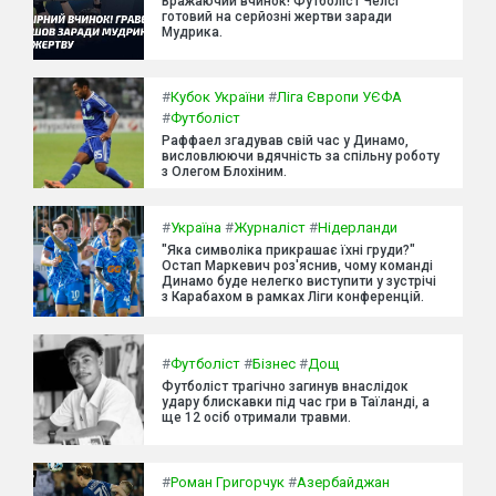
Вражаючий вчинок! Футболіст Челсі
готовий на серйозні жертви заради
Мудрика.
#
Кубок України
#
Ліга Європи УЄФА
#
Футболіст
Раффаел згадував свій час у Динамо,
висловлюючи вдячність за спільну роботу
з Олегом Блохіним.
#
Україна
#
Журналіст
#
Нідерланди
"Яка символіка прикрашає їхні груди?"
Остап Маркевич роз'яснив, чому команді
Динамо буде нелегко виступити у зустрічі
з Карабахом в рамках Ліги конференцій.
#
Футболіст
#
Бізнес
#
Дощ
Футболіст трагічно загинув внаслідок
удару блискавки під час гри в Таїланді, а
ще 12 осіб отримали травми.
#
Роман Григорчук
#
Азербайджан