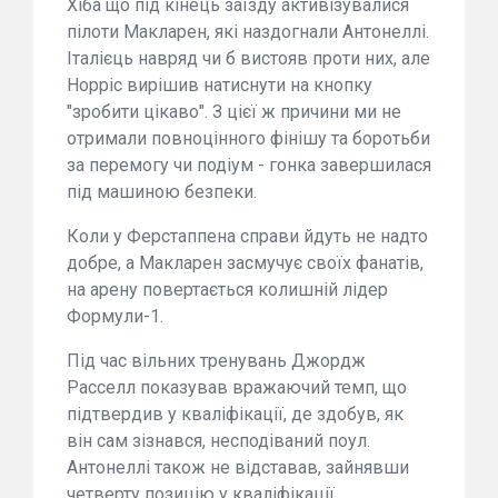
Хіба що під кінець заїзду активізувалися
пілоти Макларен, які наздогнали Антонеллі.
Італієць навряд чи б вистояв проти них, але
Норріс вирішив натиснути на кнопку
"зробити цікаво". З цієї ж причини ми не
отримали повноцінного фінішу та боротьби
за перемогу чи подіум - гонка завершилася
під машиною безпеки.
Коли у Ферстаппена справи йдуть не надто
добре, а Макларен засмучує своїх фанатів,
на арену повертається колишній лідер
Формули-1.
Під час вільних тренувань Джордж
Расселл показував вражаючий темп, що
підтвердив у кваліфікації, де здобув, як
він сам зізнався, несподіваний поул.
Антонеллі також не відставав, зайнявши
четверту позицію у кваліфікації.