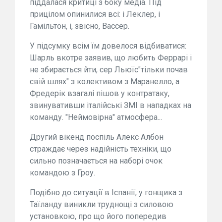
піддалася критиці з боку медіа. Під
прицілом опинилися всі: і Леклер, і
Гамільтон, і, звісно, Вассер.
У підсумку всім їм довелося відбиватися:
Шарль вкотре заявив, що любить Феррарі і
не збирається йти, сер Льюїс"тільки почав
свій шлях" з колективом з Маранелло, а
Фредерік взагалі пішов у контратаку,
звинувативши італійські ЗМІ в нападках на
команду. "Неймовірна" атмосфера...
Другий вікенд поспіль Алекс Албон
страждає через надійність техніки, що
сильно позначається на наборі очок
командою з Гроу.
Подібно до ситуації в Іспанії, у гонщика з
Таїланду виникли труднощі з силовою
установкою, про що його попередив