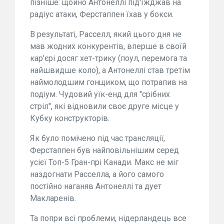
пізніше: щойно Антонеллі під'їжджав на
радіус атаки, Ферстаппен їхав у бокси.
В результаті, Расселл, який цього дня не
мав жодних конкурентів, вперше в своїй
кар'єрі досяг хет-трику (поул, перемога та
найшвидше коло), а Антонеллі став третім
наймолодшим гонщиком, що потрапив на
подіум. Чудовий уїк-енд для "срібних
стріл", які відновили своє друге місце у
Кубку конструкторів.
Як було помічено під час трансляції,
Ферстаппен був найповільнішим серед
усієї Топ-5 Гран-прі Канади. Макс не міг
наздогнати Расселла, а його самого
постійно наганяв Антонеллі та дует
Макларенів.
Та попри всі проблеми, нідерландець все