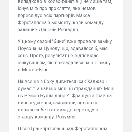
випадково в колах фанатів (і не лише там)
існує міф про прокляття, яке немов
переслідує всіх партнерів Макса
Ферстаппена з моменту, коли команду
залишив Даніель Ріккардо.
У цьому сезоні "бики" вже провели заміну
Лоусона на Цуноду, що, здавалося б, має
сенс. Проте, результат не відповідає
очікуванням, які покладалися на цю зміну
в Мілтон-Кінсі.
На все це з боку дивиться Ісак Хаджар і
думає: "Та навіщо мені ці страждання? Мені
і в Рейсін Буллз добре". Француз зіграв на
випередження, заявивши, що він не
вважає себе готовим до переходу в
старшу команду. Розумно.
Після Гран-прі Іспанії над Ферстаппеном