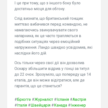
І це при тому, що з іншого боку було
достатньо місця для обгону.
Слід визнати, що британський гонщик
миттєво вибачився перед командою, не
намагаючись звинувачувати свого
напарника, як це часто трапляється в
подібних ситуаціях через емоційний
напруження. Ландо швидко усвідомив, які
наслідки його дій.
Ось тільки через свої дії він дозволив
Оскару збільшити відрив у гонці за титул
до 22 очок. Зрозуміло, що попереду ще 14
етапів, де він може відігратися, але де
гарантія, що це станеться?
#
Брюгге
#
Журналіст
#
Іспанія
#
Австрія
#
Італія
#
Швейцарія
#
Канада
#
Інженер