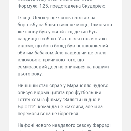
Формула-1,25, представлена Скудерією.
І якщо Леклер ще якось натякав на
боротьбу за більш високе місце, Гамільтон
же знову був у своїй лізі, де він був
наодинці з собою. Уже після гонки стало
відомо, що його болід був пошкоджений
збитим бабаком. Але навряд чи це стало
ключовою причиною того, що
семиразовий досі не опинився на подіумі
цього року.
Нинішній стан справ у Маранелло чудово
описує відома цитата про футбольний
Тоттенхем із фільму "Залягти на дно в
Брюгге": команда не жахлива, але й за
перемоги вона не бореться.
На фоні нового невдалого сезону Феррарі