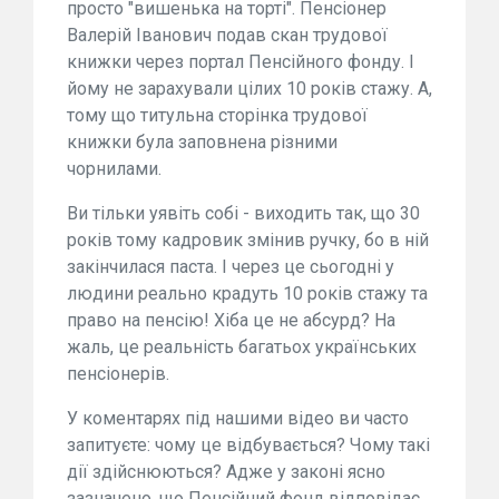
просто "вишенька на торті". Пенсіонер
Валерій Іванович подав скан трудової
книжки через портал Пенсійного фонду. І
йому не зарахували цілих 10 років стажу. А,
тому що титульна сторінка трудової
книжки була заповнена різними
чорнилами.
Ви тільки уявіть собі - виходить так, що 30
років тому кадровик змінив ручку, бо в ній
закінчилася паста. І через це сьогодні у
людини реально крадуть 10 років стажу та
право на пенсію! Хіба це не абсурд? На
жаль, це реальність багатьох українських
пенсіонерів.
У коментарях під нашими відео ви часто
запитуєте: чому це відбувається? Чому такі
дії здійснюються? Адже у законі ясно
зазначено, що Пенсійний фонд відповідає