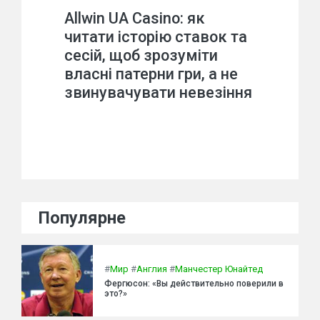
Allwin UA Casino: як
читати історію ставок та
сесій, щоб зрозуміти
власні патерни гри, а не
звинувачувати невезіння
Популярне
#
Мир
#
Англия
#
Манчестер Юнайтед
Фергюсон: «Вы действительно поверили в
это?»