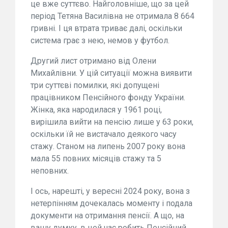
це вже суттєво. Найголовніше, що за цей
період Тетяна Василівна не отримала 8 664
гривні. І ця втрата триває далі, оскільки
система грає з нею, немов у футбол.
Другий лист отримано від Олени
Михайлівни. У цій ситуації можна виявити
три суттєві помилки, які допущені
працівником Пенсійного фонду України.
Жінка, яка народилася у 1961 році,
вирішила вийти на пенсію лише у 63 роки,
оскільки їй не вистачало деякого часу
стажу. Станом на липень 2007 року вона
мала 55 повних місяців стажу та 5
неповних.
І ось, нарешті, у вересні 2024 року, вона з
нетерпінням дочекалась моменту і подала
документи на отримання пенсії. А що, на
вашу думку, в цей час робить Пенсійний