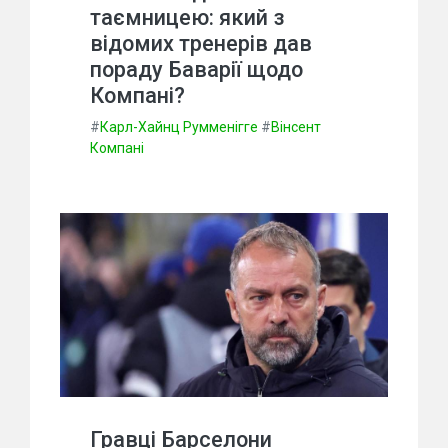
таємницею: який з
відомих тренерів дав
пораду Баварії щодо
Компані?
#
Карл-Хайнц Румменігге
#
Вінсент
Компані
Гравці Барселони