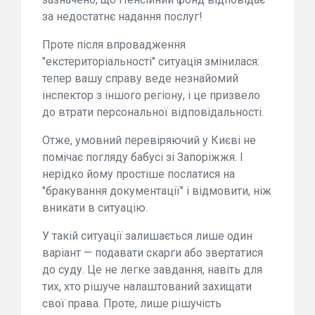
за недостатнє надання послуг!
Проте після впровадження
"екстериторіальності" ситуація змінилася:
тепер вашу справу веде незнайомий
інспектор з іншого регіону, і це призвело
до втрати персональної відповідальності.
Отже, умовний перевіряючий у Києві не
помічає погляду бабусі зі Запоріжжя. І
нерідко йому простіше послатися на
"бракування документації" і відмовити, ніж
вникати в ситуацію.
У такій ситуації залишається лише один
варіант — подавати скарги або звертатися
до суду. Це не легке завдання, навіть для
тих, хто рішуче налаштований захищати
свої права. Проте, лише рішучість