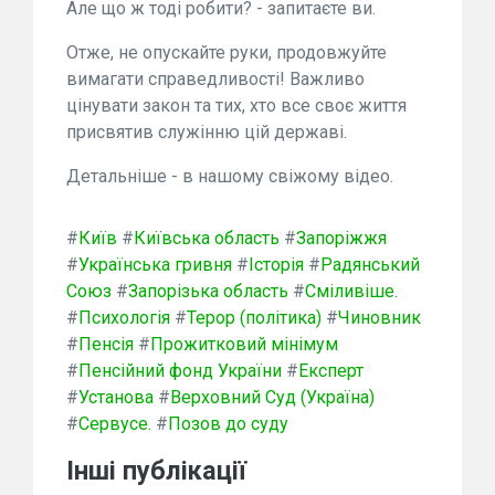
Але що ж тоді робити? - запитаєте ви.
Отже, не опускайте руки, продовжуйте
вимагати справедливості! Важливо
цінувати закон та тих, хто все своє життя
присвятив служінню цій державі.
Детальніше - в нашому свіжому відео.
#
Київ
#
Київська область
#
Запоріжжя
#
Українська гривня
#
Історія
#
Радянський
Союз
#
Запорізька область
#
Сміливіше.
#
Психологія
#
Терор (політика)
#
Чиновник
#
Пенсія
#
Прожитковий мінімум
#
Пенсійний фонд України
#
Експерт
#
Установа
#
Верховний Суд (Україна)
#
Сервусе.
#
Позов до суду
Інші публікації