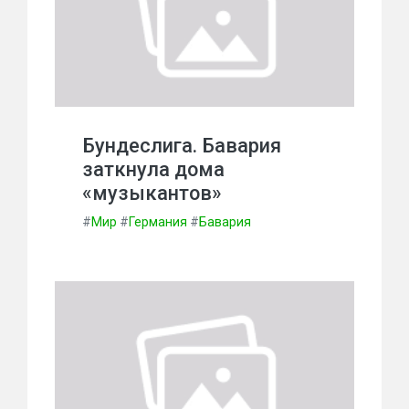
Бундеслига. Бавария
заткнула дома
«музыкантов»
#
Мир
#
Германия
#
Бавария