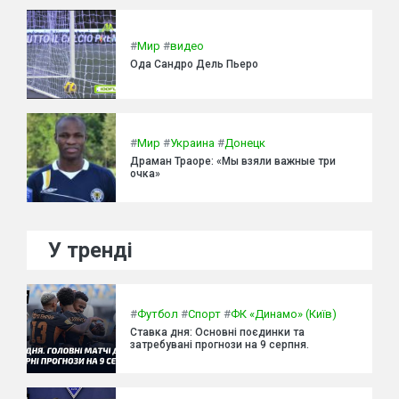
#
Мир
#
видео
Ода Сандро Дель Пьеро
#
Мир
#
Украина
#
Донецк
Драман Траоре: «Мы взяли важные три
очка»
У тренді
#
Футбол
#
Спорт
#
ФК «Динамо» (Київ)
Ставка дня: Основні поєдинки та
затребувані прогнози на 9 серпня.