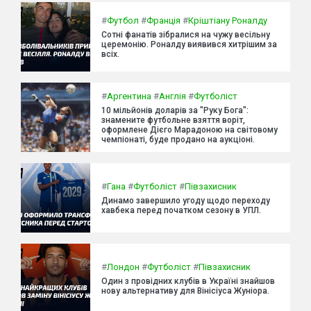
#
Футбол
#
Франція
#
Кріштіану Роналду
Сотні фанатів зібралися на чужу весільну
церемонію. Роналду виявився хитрішим за
всіх.
#
Аргентина
#
Англія
#
Футболіст
10 мільйонів доларів за "Руку Бога":
знамените футбольне взяття воріт,
оформлене Дієго Марадоною на світовому
чемпіонаті, буде продано на аукціоні.
#
Гана
#
Футболіст
#
Півзахисник
Динамо завершило угоду щодо переходу
хавбека перед початком сезону в УПЛ.
#
Лондон
#
Футболіст
#
Півзахисник
Один з провідних клубів в Україні знайшов
нову альтернативу для Вінісіуса Жуніора.