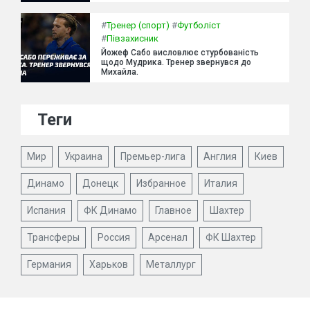
#
Тренер (спорт)
#
Футболіст
#
Півзахисник
Йожеф Сабо висловлює стурбованість
щодо Мудрика. Тренер звернувся до
Михайла.
Теги
Мир
Украина
Премьер-лига
Англия
Киев
Динамо
Донецк
Избранное
Италия
Испания
ФК Динамо
Главное
Шахтер
Трансферы
Россия
Арсенал
ФК Шахтер
Германия
Харьков
Металлург