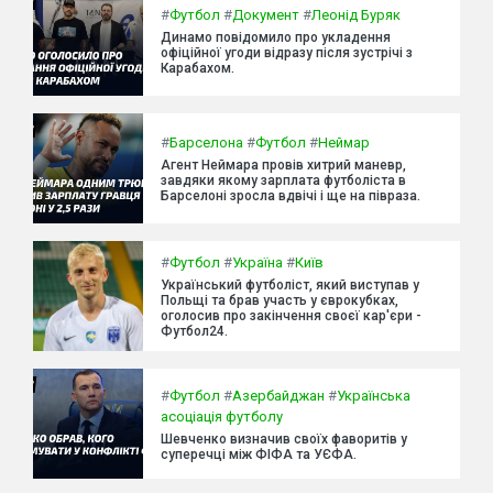
#
Футбол
#
Документ
#
Леонід Буряк
Динамо повідомило про укладення
офіційної угоди відразу після зустрічі з
Карабахом.
#
Барселона
#
Футбол
#
Неймар
Агент Неймара провів хитрий маневр,
завдяки якому зарплата футболіста в
Барселоні зросла вдвічі і ще на півраза.
#
Футбол
#
Україна
#
Київ
Український футболіст, який виступав у
Польщі та брав участь у єврокубках,
оголосив про закінчення своєї кар'єри -
Футбол24.
#
Футбол
#
Азербайджан
#
Українська
асоціація футболу
Шевченко визначив своїх фаворитів у
суперечці між ФІФА та УЄФА.