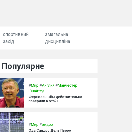
спортивний
змагальна
захід
дисципліна
Популярне
#
Мир
#
Англия
#
Манчестер
Юнайтед
Фергюсон: «Вы действительно
поверили в это?»
#
Мир
#
видео
Ода Сандро Дель Пьеро