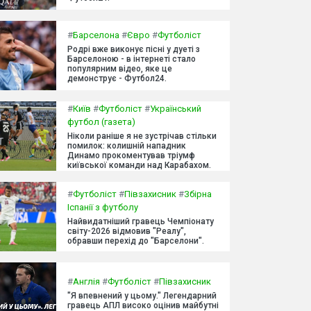
#
Барселона
#
Євро
#
Футболіст
Родрі вже виконує пісні у дуеті з
Барселоною - в інтернеті стало
популярним відео, яке це
демонструє - Футбол24.
#
Київ
#
Футболіст
#
Український
футбол (газета)
Ніколи раніше я не зустрічав стільки
помилок: колишній нападник
Динамо прокоментував тріумф
київської команди над Карабахом.
#
Футболіст
#
Півзахисник
#
Збірна
Іспанії з футболу
Найвидатніший гравець Чемпіонату
світу-2026 відмовив "Реалу",
обравши перехід до "Барселони".
#
Англія
#
Футболіст
#
Півзахисник
"Я впевнений у цьому." Легендарний
гравець АПЛ високо оцінив майбутні