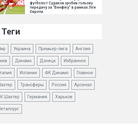
футболіст Судаков зробив гольову
передачу за "Бенфіку" в рамках Ліги
Європи.
Теги
ир
Украина
Премьер-лига
Англия
иев
Динамо
Донецк
Избранное
талия
Испания
ФК Динамо
Главное
ахтер
Трансферы
Россия
Арсенал
К Шахтер
Германия
Харьков
еталлург