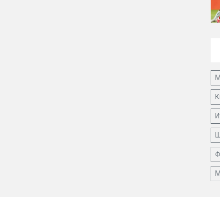
М
К
И
Ш
Ф
М