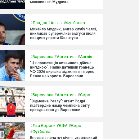
можливості Мудрика.
#
Лондон
#
Англія
#
Футболіст
Михайло Мудрик, вінгер клубу Челсі,
викликав суперечливі відгуки після
поєдинку проти Ювентуса.
#
Барселона
#
Аргентина
#
Англія
"Ця пропозиція виявилася дійсно
вигідною". Найвидатніший гравець
ЧС-2026 вирішив відхилити інтерес
Реала на користь Барселони.
#
Барселона
#
Аргентина
#
Євро
"Відмовив Реалу": агент Родрі
підтвердив намір чемпіона світу
приєднатися до Барселони.
#
Ліга Європи УЄФА
#
Євро
#
Футболіст
Вперше з початку січня: український