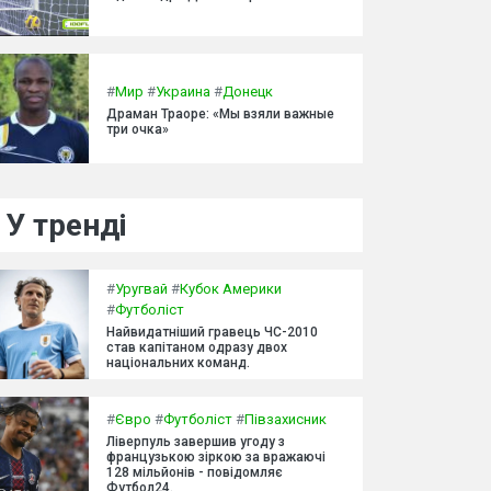
#
Мир
#
Украина
#
Донецк
Драман Траоре: «Мы взяли важные
три очка»
У тренді
#
Уругвай
#
Кубок Америки
#
Футболіст
Найвидатніший гравець ЧС-2010
став капітаном одразу двох
національних команд.
#
Євро
#
Футболіст
#
Півзахисник
Ліверпуль завершив угоду з
французькою зіркою за вражаючі
128 мільйонів - повідомляє
Футбол24.