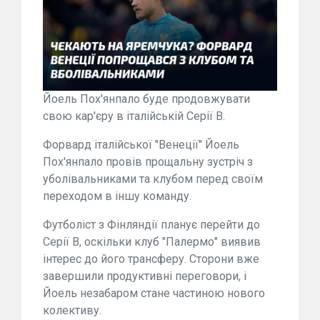
Йоель Пох'янпало буде продовжувати
свою кар'єру в італійській Серії B.
Форвард італійської "Венеції" Йоель
Пох'янпало провів прощальну зустріч з
уболівальниками та клубом перед своїм
переходом в іншу команду.
Футболіст з Фінляндії планує перейти до
Серії B, оскільки клуб "Палермо" виявив
інтерес до його трансферу. Сторони вже
завершили продуктивні переговори, і
Йоель незабаром стане частиною нового
колективу.