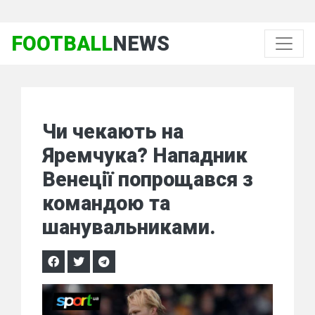
FOOTBALL
NEWS
Чи чекають на
Яремчука? Нападник
Венеції попрощався з
командою та
шанувальниками.