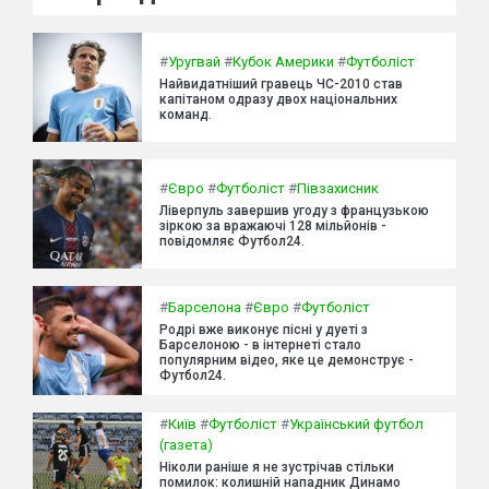
#
Уругвай
#
Кубок Америки
#
Футболіст
Найвидатніший гравець ЧС-2010 став
капітаном одразу двох національних
команд.
#
Євро
#
Футболіст
#
Півзахисник
Ліверпуль завершив угоду з французькою
зіркою за вражаючі 128 мільйонів -
повідомляє Футбол24.
#
Барселона
#
Євро
#
Футболіст
Родрі вже виконує пісні у дуеті з
Барселоною - в інтернеті стало
популярним відео, яке це демонструє -
Футбол24.
#
Київ
#
Футболіст
#
Український футбол
(газета)
Ніколи раніше я не зустрічав стільки
помилок: колишній нападник Динамо