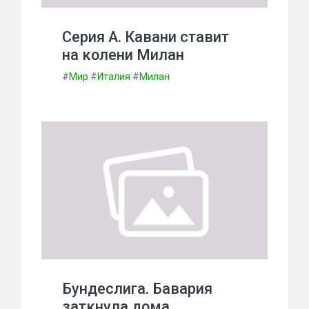
Серия А. Кавани ставит
на колени Милан
#
Мир
#
Италия
#
Милан
Бундеслига. Бавария
заткнула дома