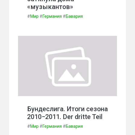
«музыкантов»
#
Мир
#
Германия
#
Бавария
Бундеслига. Итоги сезона
2010−2011. Der dritte Teil
#
Мир
#
Германия
#
Бавария