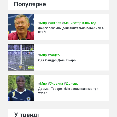
Популярне
#
Мир
#
Англия
#
Манчестер Юнайтед
Фергюсон: «Вы действительно поверили в
это?»
#
Мир
#
видео
Ода Сандро Дель Пьеро
#
Мир
#
Украина
#
Донецк
Драман Траоре: «Мы взяли важные три
очка»
У тренді