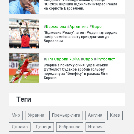
вигідною". Найвидатніший гравець
ЧС-2026 вирішив відхилити інтерес Реала
на користь Барселони.
#
Барселона
#
Аргентина
#
Євро
"Відмовив Реалу": агент Родрі підтвердив
намір чемпіона світу приєднатися до
Барселони.
#
Ліга Європи УЄФА
#
Євро
#
Футболіст
Вперше з початку січня: український
футболіст Судаков зробив гольову
передачу за "Бенфіку" в рамках Ліги
Європи.
Теги
Мир
Украина
Премьер-лига
Англия
Киев
Динамо
Донецк
Избранное
Италия