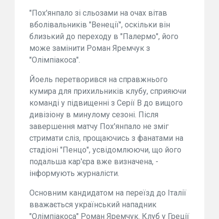
"Пох'янпало зі сльозами на очах вітав
вболівальників "Венеції", оскільки він
близький до переходу в "Палермо", його
може замінити Роман Яремчук з
"Олімпіакоса".
Йоель перетворився на справжнього
кумира для прихильників клубу, сприяючи
команді у підвищенні з Серії B до вищого
дивізіону в минулому сезоні. Після
завершення матчу Пох'янпало не зміг
стримати сліз, прощаючись з фанатами на
стадіоні "Пенцо", усвідомлюючи, що його
подальша кар'єра вже визначена, -
інформують журналісти.
Основним кандидатом на переїзд до Італії
вважається український нападник
"Олімпіакоса" Роман Яремчук. Клуб у Греції