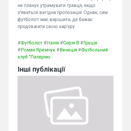
не планує утримувати гравця, якщо
з'явиться вигідна пропозиція. Однак, сам
футболіст має вирішити, де бажає
продовжити свою кар'єру.
#
Футболіст
#
Італія
#
Серія B
#
Греція
#
Роман Яремчук
#
Венеція
#
Футбольний
клуб "Палермо
Інші публікації