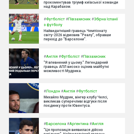
прокоментував тріумф київської команди
над Карабахом.
#
Футболіст
#
Півзахисник
#
Збірна Іспанії
з футболу
Найвидатніший гравець Чемпіонату
світу-2026 відмовив "Реалу", обравши
перехід до "Барселони".
#
Англія
#
Футболіст
#
Півзахисник
"Я впевнений у цьому." Легендарний
гравець АПЛ високо оцінив майбутні
можливості Мудрика.
#
Лондон
#
Англія
#
Футболіст
Михайло Мудрик, вінгер клубу Челсі,
викликав суперечливі відгуки після
поєдинку проти Ювентуса.
#
Барселона
#
Аргентина
#
Англія
"Ця пропозиція виявилася дійсно