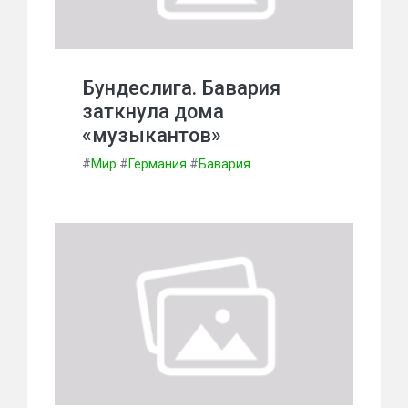
Бундеслига. Бавария
заткнула дома
«музыкантов»
#
Мир
#
Германия
#
Бавария