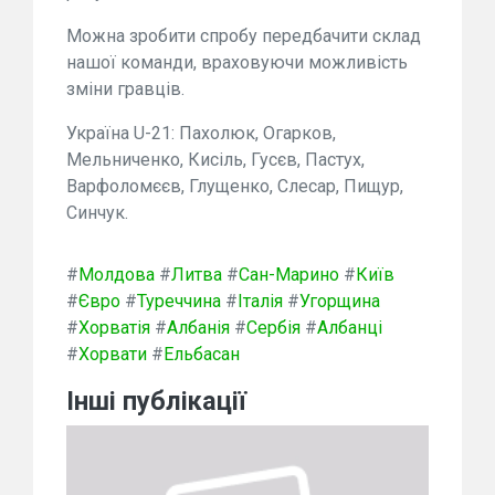
Можна зробити спробу передбачити склад
нашої команди, враховуючи можливість
зміни гравців.
Україна U-21: Пахолюк, Огарков,
Мельниченко, Кисіль, Гусєв, Пастух,
Варфоломєєв, Глущенко, Слесар, Пищур,
Синчук.
#
Молдова
#
Литва
#
Сан-Марино
#
Київ
#
Євро
#
Туреччина
#
Італія
#
Угорщина
#
Хорватія
#
Албанія
#
Сербія
#
Албанці
#
Хорвати
#
Ельбасан
Інші публікації