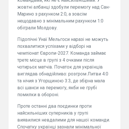
командами, які не є найсильнішими. У
жовтні албанці здобули перемогу над Сан-
Марино з рахунком 2:0, а зовсім
нещодавно з мінімальним рахунком 1:0
обіграли Молдову.
Підопічні Унаї Мельгоси наразі не можуть
похвалитися успіхами у відборі на
чемпіонат Європи-2027. Команда займає
третє місце в групі з 4 очками після
чотирьох матчів. Початок для українців
виглядав обнадійливо: розгром Литви 4:0
та нічия з Угорщиною 3:3, де збірна мала
всі шанси на перемогу, якби не грубі
помилки в обороні.
Проте останні два поєдинки проти
найсильніших суперників у групі
виявилися невдалими для нашої команди.
Спочатку українці зазнали мінімальної