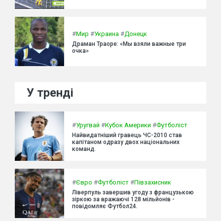
#
Мир
#
Украина
#
Донецк
Драман Траоре: «Мы взяли важные три
очка»
У тренді
#
Уругвай
#
Кубок Америки
#
Футболіст
Найвидатніший гравець ЧС-2010 став
капітаном одразу двох національних
команд.
#
Євро
#
Футболіст
#
Півзахисник
Ліверпуль завершив угоду з французькою
зіркою за вражаючі 128 мільйонів -
повідомляє Футбол24.