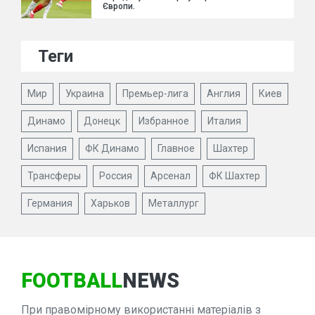
Європи.
Теги
Мир
Украина
Премьер-лига
Англия
Киев
Динамо
Донецк
Избранное
Италия
Испания
ФК Динамо
Главное
Шахтер
Трансферы
Россия
Арсенал
ФК Шахтер
Германия
Харьков
Металлург
FOOTBALL
NEWS
При правомірному використанні матеріалів з