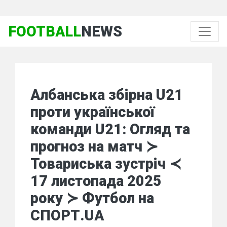
FOOTBALL
NEWS
Албанська збірна U21
проти української
команди U21: Огляд та
прогноз на матч ≻
Товариська зустріч ≺
17 листопада 2025
року ≻ Футбол на
СПОРТ.UA