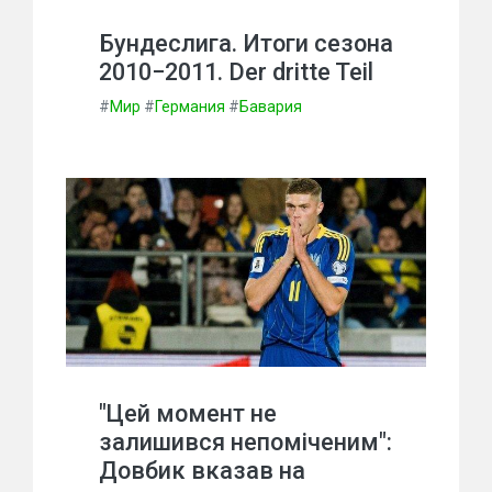
Бундеслига. Итоги сезона
2010−2011. Der dritte Teil
#
Мир
#
Германия
#
Бавария
"Цей момент не
залишився непоміченим":
Довбик вказав на