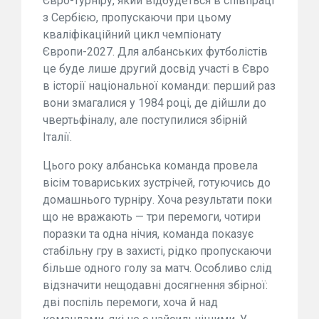
Євро-турніру, який відбудеться в співпраці
з Сербією, пропускаючи при цьому
кваліфікаційний цикл чемпіонату
Європи-2027. Для албанських футболістів
це буде лише другий досвід участі в Євро
в історії національної команди: перший раз
вони змагалися у 1984 році, де дійшли до
чвертьфіналу, але поступилися збірній
Італії.
Цього року албанська команда провела
вісім товариських зустрічей, готуючись до
домашнього турніру. Хоча результати поки
що не вражають — три перемоги, чотири
поразки та одна нічия, команда показує
стабільну гру в захисті, рідко пропускаючи
більше одного голу за матч. Особливо слід
відзначити нещодавні досягнення збірної:
дві поспіль перемоги, хоча й над