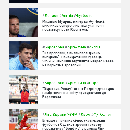
#
Лондон
#
Англія
#
Футболіст
Михайло Мудрик, вінгер клубу Челсі,
викликав суперечливі відгуки після
поєдинку проти Ювентуса.
#
Барселона
#
Аргентина
#
Англія
"Ця пропозиція виявилася дійсно
вигідною". Найвидатніший гравець
ЧС-2026 вирішив відхилити інтерес Реала
на користь Барселони.
#
Барселона
#
Аргентина
#
Євро
"Відмовив Реалу": агент Родрі підтвердив
намір чемпіона світу приєднатися до
Барселони.
#
Ліга Європи УЄФА
#
Євро
#
Футболіст
Вперше з початку січня: український
футболіст Судаков зробив гольову
передачу за "Бенфіку" в рамках Ліги