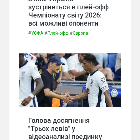
зустрінеться в плей-офф
Чемпіонату світу 2026:
всі можливі опоненти
#
УЄФА
#
Плей-офф
#
Європа
Голова досягнення
"Трьох левів" у
відеоанализі поєдинку