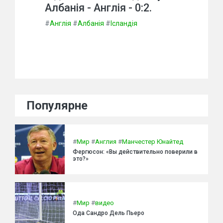
Албанія - Англія - 0:2.
#
Англія
#
Албанія
#
Ісландія
Популярне
#
Мир
#
Англия
#
Манчестер Юнайтед
Фергюсон: «Вы действительно поверили в
это?»
#
Мир
#
видео
Ода Сандро Дель Пьеро