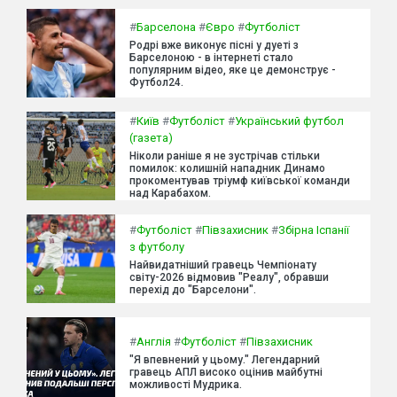
#
Барселона
#
Євро
#
Футболіст
Родрі вже виконує пісні у дуеті з
Барселоною - в інтернеті стало
популярним відео, яке це демонструє -
Футбол24.
#
Київ
#
Футболіст
#
Український футбол
(газета)
Ніколи раніше я не зустрічав стільки
помилок: колишній нападник Динамо
прокоментував тріумф київської команди
над Карабахом.
#
Футболіст
#
Півзахисник
#
Збірна Іспанії
з футболу
Найвидатніший гравець Чемпіонату
світу-2026 відмовив "Реалу", обравши
перехід до "Барселони".
#
Англія
#
Футболіст
#
Півзахисник
"Я впевнений у цьому." Легендарний
гравець АПЛ високо оцінив майбутні
можливості Мудрика.