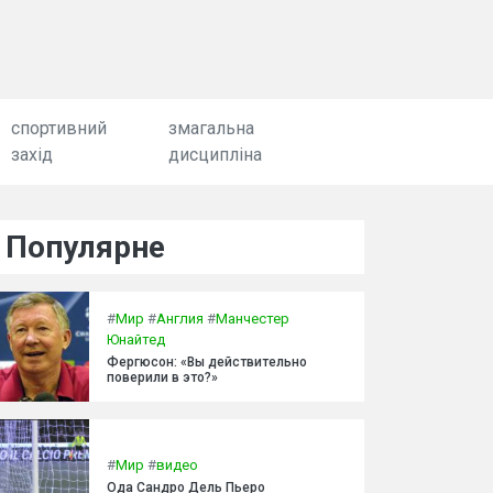
спортивний
змагальна
захід
дисципліна
Популярне
#
Мир
#
Англия
#
Манчестер
Юнайтед
Фергюсон: «Вы действительно
поверили в это?»
#
Мир
#
видео
Ода Сандро Дель Пьеро