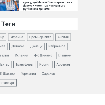
думку, що Матвій Пономаренко не є
зіркою - коментар колишнього
футболіста Динамо.
Теги
ир
Украина
Премьер-лига
Англия
иев
Динамо
Донецк
Избранное
талия
Испания
ФК Динамо
Главное
ахтер
Трансферы
Россия
Арсенал
К Шахтер
Германия
Харьков
еталлург