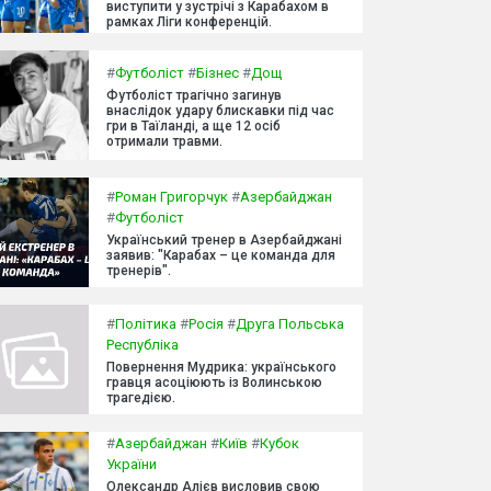
виступити у зустрічі з Карабахом в
рамках Ліги конференцій.
#
Футболіст
#
Бізнес
#
Дощ
Футболіст трагічно загинув
внаслідок удару блискавки під час
гри в Таїланді, а ще 12 осіб
отримали травми.
#
Роман Григорчук
#
Азербайджан
#
Футболіст
Український тренер в Азербайджані
заявив: "Карабах – це команда для
тренерів".
#
Політика
#
Росія
#
Друга Польська
Республіка
Повернення Мудрика: українського
гравця асоціюють із Волинською
трагедією.
#
Азербайджан
#
Київ
#
Кубок
України
Олександр Алієв висловив свою