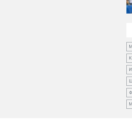
М
К
И
Ш
Ф
М