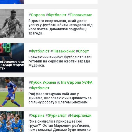
#
Європа
#
Футболіст
#
Півзахисник
Відомого спортсмена, який досяг
успіху у футболі, вбили неподалік від
його житла: дивовижні подробиці
трагедії.
#
Футболіст
#
Півзахисник
#
Спорт
Вражаючий вчинок! Футболіст Челсі
готовий на серйозні жертви заради
Мудрика.
#
Кубок України
#
Ліга Європи УЄФА
#
Футболіст
Раффаел згадував свій час у
Динамо, висловлюючи вдячність за
спільну роботу з Олегом Блохіним.
#
Україна
#
Журналіст
#
Нідерланди
"Яка символіка прикрашає їхні
груди?" Остап Маркевич роз'яснив,
чому команді Динамо буде нелегко