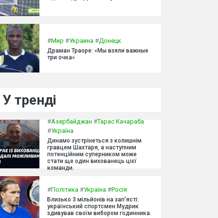
#
Мир
#
Украина
#
Донецк
Драман Траоре: «Мы взяли важные
три очка»
У тренді
#
Азербайджан
#
Тарас Качараба
#
Україна
Динамо зустрінеться з колишнім
гравцем Шахтаря, а наступним
потенційним суперником може
стати ще один вихованець цієї
команди.
#
Політика
#
Україна
#
Росія
Близько 3 мільйонів на зап'ясті:
український спортсмен Мудрик
здивував своїм вибором годинника.