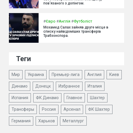
пов'язаного з допінгом.
#
Євро
#
Англія
#
Футболіст
Мохамед Салах зайняв друге місце в
списку найвідоміших трансферів
Трабзонспора.
Теги
Мир
Украина
Премьер-лига
Англия
Киев
Динамо
Донецк
Избранное
Италия
Испания
ФК Динамо
Главное
Шахтер
Трансферы
Россия
Арсенал
ФК Шахтер
Германия
Харьков
Металлург