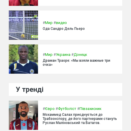
#
Мир
#
видео
Ода Сандро Дель Пьеро
#
Мир
#
Украина
#
Донецк
Драман Траоре: «Мы взяли важные три
очка»
У тренді
#
Євро
#
Футболіст
#
Півзахисник
Мохаммед Салах приєднується до
Трабзонспору, де його партнерами стануть
Руслан Маліновський та Батагов.