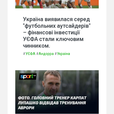
Україна виявилася серед
"футбольних аутсайдерів"
– фінансові інвестиції
УЄФА стали ключовим
чинником.
#
УЄФА
#
Андорра
#
Україна