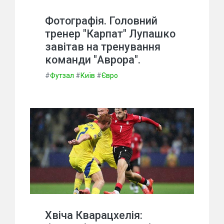
Фотографія. Головний
тренер "Карпат" Лупашко
завітав на тренування
команди "Аврора".
#
Футзал
#
Київ
#
Євро
Хвіча Кварацхелія: