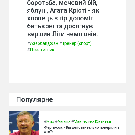
боротьба, мечевий бій,
яблуні, Агата Крісті - як
хлопець з гір допоміг
батькові та досягнув
вершин Ліги чемпіонів.
#
Азербайджан
#
Тренер (спорт)
#
Півзахисник
Популярне
#
Мир
#
Англия
#
Манчестер Юнайтед
Фергюсон: «Вы действительно поверили в
это?»