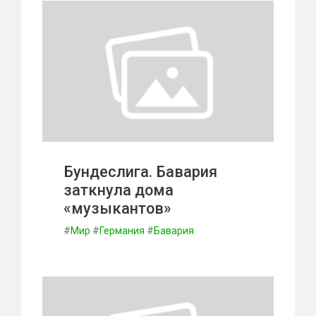
Бундеслига. Бавария
заткнула дома
«музыкантов»
#
Мир
#
Германия
#
Бавария