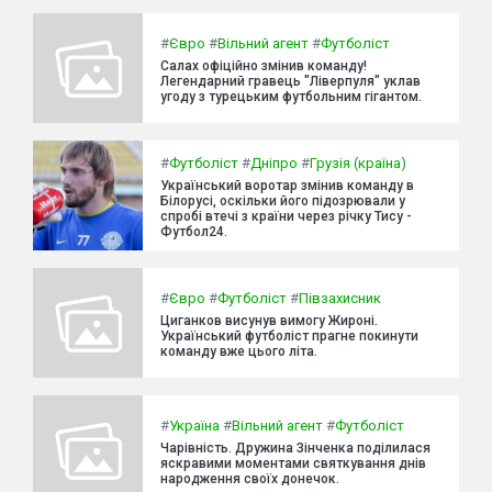
#
Євро
#
Вільний агент
#
Футболіст
Салах офіційно змінив команду!
Легендарний гравець "Ліверпуля" уклав
угоду з турецьким футбольним гігантом.
#
Футболіст
#
Дніпро
#
Грузія (країна)
Український воротар змінив команду в
Білорусі, оскільки його підозрювали у
спробі втечі з країни через річку Тису -
Футбол24.
#
Євро
#
Футболіст
#
Півзахисник
Циганков висунув вимогу Жироні.
Український футболіст прагне покинути
команду вже цього літа.
#
Україна
#
Вільний агент
#
Футболіст
Чарівність. Дружина Зінченка поділилася
яскравими моментами святкування днів
народження своїх донечок.