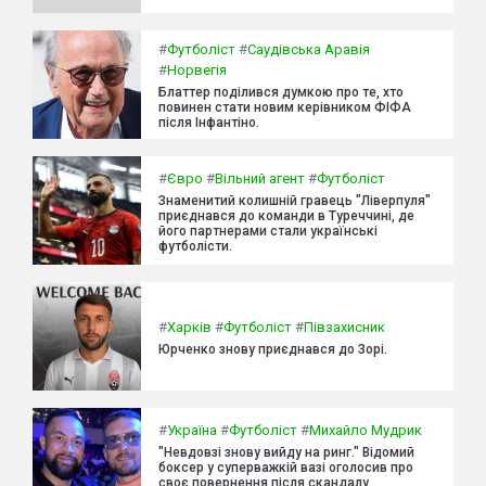
#
Футболіст
#
Саудівська Аравія
#
Норвегія
Блаттер поділився думкою про те, хто
повинен стати новим керівником ФІФА
після Інфантіно.
#
Євро
#
Вільний агент
#
Футболіст
Знаменитий колишній гравець "Ліверпуля"
приєднався до команди в Туреччині, де
його партнерами стали українські
футболісти.
#
Харків
#
Футболіст
#
Півзахисник
Юрченко знову приєднався до Зорі.
#
Україна
#
Футболіст
#
Михайло Мудрик
"Невдовзі знову вийду на ринг." Відомий
боксер у суперважкій вазі оголосив про
своє повернення після скандалу,