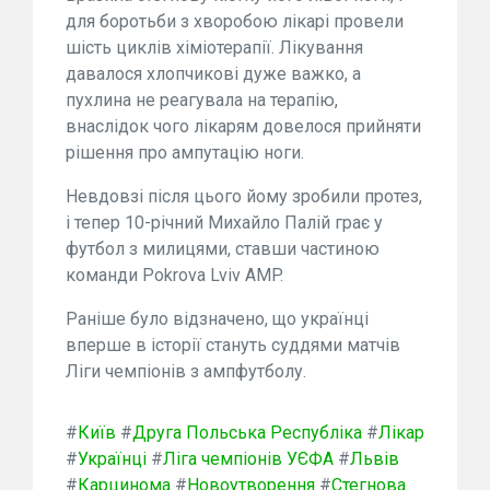
для боротьби з хворобою лікарі провели
шість циклів хіміотерапії. Лікування
давалося хлопчикові дуже важко, а
пухлина не реагувала на терапію,
внаслідок чого лікарям довелося прийняти
рішення про ампутацію ноги.
Невдовзі після цього йому зробили протез,
і тепер 10-річний Михайло Палій грає у
футбол з милицями, ставши частиною
команди Pokrova Lviv AMP.
Раніше було відзначено, що українці
вперше в історії стануть суддями матчів
Ліги чемпіонів з ампфутболу.
#
Київ
#
Друга Польська Республіка
#
Лікар
#
Українці
#
Ліга чемпіонів УЄФА
#
Львів
#
Карцинома
#
Новоутворення
#
Стегнова