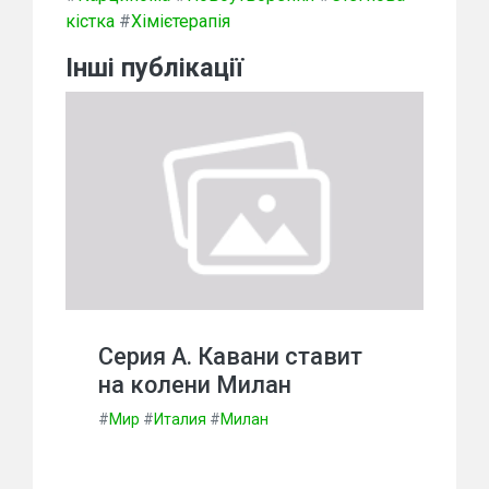
кістка
#
Хімієтерапія
Інші публікації
Серия А. Кавани ставит
на колени Милан
#
Мир
#
Италия
#
Милан