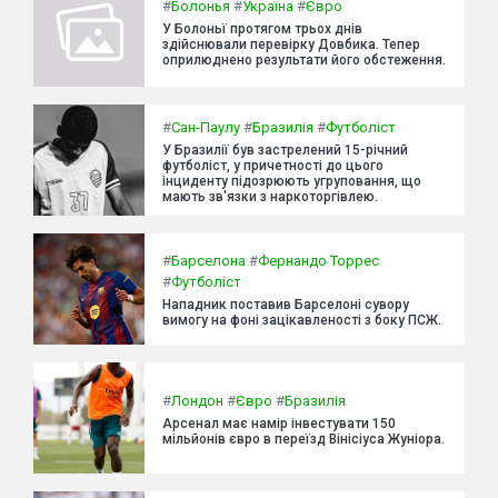
#
Болонья
#
Україна
#
Євро
У Болоньї протягом трьох днів
здійснювали перевірку Довбика. Тепер
оприлюднено результати його обстеження.
#
Сан-Паулу
#
Бразилія
#
Футболіст
У Бразилії був застрелений 15-річний
футболіст, у причетності до цього
інциденту підозрюють угруповання, що
мають зв'язки з наркоторгівлею.
#
Барселона
#
Фернандо Торрес
#
Футболіст
Нападник поставив Барселоні сувору
вимогу на фоні зацікавленості з боку ПСЖ.
#
Лондон
#
Євро
#
Бразилія
Арсенал має намір інвестувати 150
мільйонів євро в переїзд Вінісіуса Жуніора.