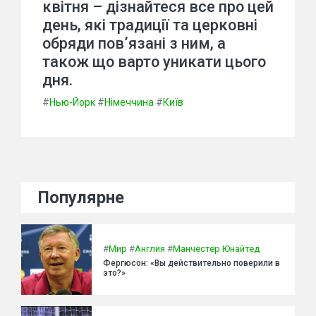
квітня – дізнайтеся все про цей
день, які традиції та церковні
обряди пов’язані з ним, а
також що варто уникати цього
дня.
#
Нью-Йорк
#
Німеччина
#
Київ
Популярне
#
Мир
#
Англия
#
Манчестер Юнайтед
Фергюсон: «Вы действительно поверили в
это?»