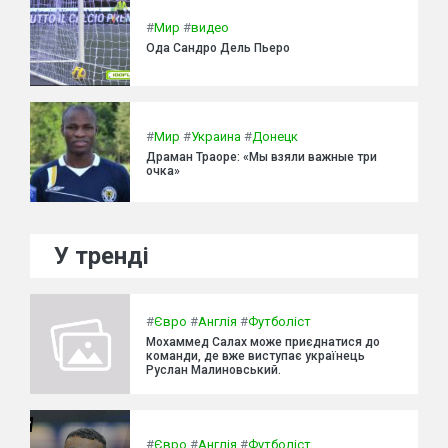
#
Мир
#
видео
Ода Сандро Дель Пьеро
#
Мир
#
Украина
#
Донецк
Драман Траоре: «Мы взяли важные три
очка»
У тренді
#
Євро
#
Англія
#
Футболіст
Мохаммед Салах може приєднатися до
команди, де вже виступає українець
Руслан Малиновський.
#
Євро
#
Англія
#
Футболіст