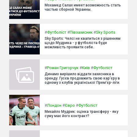
Мохамед Салах имеет возможность стать
частью сборной Украины.
#
Футболіст
#
Півзахисник
#
Sky Sports
Sky Sports: Челсі не квапиться з рішенням
щодо Мудрика - у футболіста буде
можливість проявити себе.
#
Роман Григорчук
#
Київ
#
Футболіст
Динамо вирішило віддати захисника в
оренду. Гусєв продовжить свою кар'єру в
одному з клубів української Прем'єр-ліги.
#
Лондон
#
Євро
#
Футболіст
Михайло Мудрик: оцінка трансферу - яку
суму має його контракт?