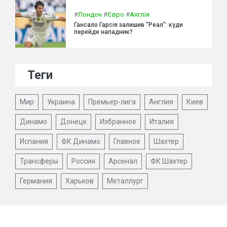
#
Лондон
#
Євро
#
Англія
Гансало Гарсія залишив "Реал": куди
перейде нападник?
Теги
Мир
Украина
Премьер-лига
Англия
Киев
Динамо
Донецк
Избранное
Италия
Испания
ФК Динамо
Главное
Шахтер
Трансферы
Россия
Арсенал
ФК Шахтер
Германия
Харьков
Металлург