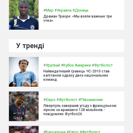
#
Мир
#
Украина
#
Донецк
Драман Траоре: «Мы взяли важные три
очка»
У тренді
#
Уругвай
#
Кубок Америки
#
Футболіст
Найвидатніший гравець ЧС-2010 став
капітаном одразу двох національних
команд.
#
Євро
#
Футболіст
#
Півзахисник
Ліверпуль завершив угоду з французькою
зіркою за вражаючі 128 мільйонів -
повідомляє Футбол24.
#
Барселона
#
Євро
#
Футболіст