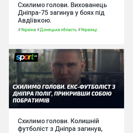
Схилимо голови. Вихованець
Дніпра-75 загинув у боях під
Авдіївкою.
#
Україна
#
Донецька область
#
Українці
Схилимо голови. Колишній
футболіст з Дніпра загинув,