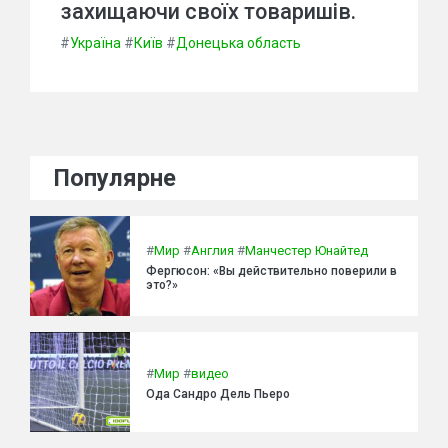
захищаючи своїх товаришів.
#
Україна
#
Київ
#
Донецька область
Популярне
#
Мир
#
Англия
#
Манчестер Юнайтед
Фергюсон: «Вы действительно поверили в
это?»
#
Мир
#
видео
Ода Сандро Дель Пьеро