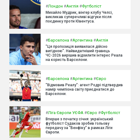
#
Лондон
#
Англія
#
Футболіст
Михайло Мудрик, вінгер клубу Челсі,
викликав суперечливі відгуки після
поєдинку проти Ювентуса.
#
Барселона
#
Аргентина
#
Англія
"Ця пропозиція виявилася дійсно
вигідною". Найвидатніший гравець
ЧС-2026 вирішив відхилити інтерес Реала
на користь Барселони.
#
Барселона
#
Аргентина
#
Євро
"Відмовив Реалу": агент Родрі підтвердив
намір чемпіона світу приєднатися до
Барселони.
#
Ліга Європи УЄФА
#
Євро
#
Футболіст
Вперше з початку січня: український
футболіст Судаков зробив гольову
передачу за "Бенфіку" в рамках Ліги
Європи.