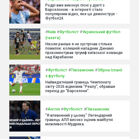
Родрі вже виконує пісні у дуеті з
Барселоною - в інтернеті стало
популярним відео, яке це демонструє -
Футбол24.
#
Київ
#
Футболіст
#
Український футбол
(газета)
Ніколи раніше я не зустрічав стільки
помилок: колишній нападник Динамо
прокоментував тріумф київської команди
над Карабахом.
#
Футболіст
#
Півзахисник
#
Збірна Іспанії
з футболу
Найвидатніший гравець Чемпіонату
світу-2026 відмовив "Реалу", обравши
перехід до "Барселони".
#
Англія
#
Футболіст
#
Півзахисник
"Я впевнений у цьому." Легендарний
гравець АПЛ високо оцінив майбутні
можливості Мудрика.