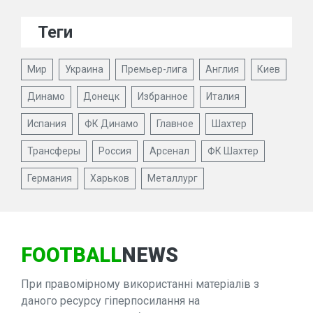
Теги
Мир
Украина
Премьер-лига
Англия
Киев
Динамо
Донецк
Избранное
Италия
Испания
ФК Динамо
Главное
Шахтер
Трансферы
Россия
Арсенал
ФК Шахтер
Германия
Харьков
Металлург
FOOTBALL
NEWS
При правомірному використанні матеріалів з
даного ресурсу гіперпосилання на