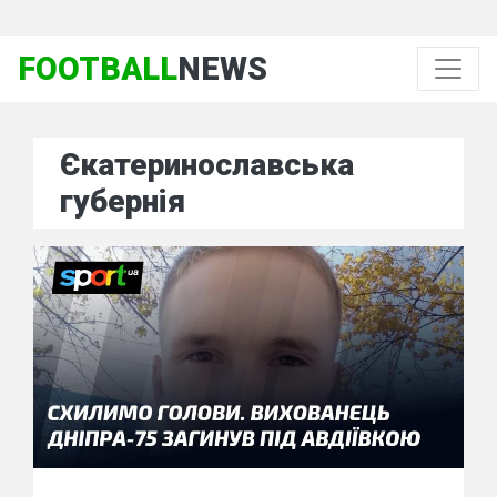
FOOTBALL
NEWS
Єкатеринославська
губернія