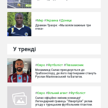
#
Мир
#
Украина
#
Донецк
Драман Траоре: «Мы взяли важные три
очка»
У тренді
#
Євро
#
Футболіст
#
Півзахисник
Мохаммед Салах приєднується до
Трабзонспору, де його партнерами стануть
Руслан Маліновський та Батагов.
#
Євро
#
Вільний агент
#
Футболіст
Салах офіційно змінив команду!
Легендарний гравець "Ліверпуля" уклав
угоду з турецьким футбольним гігантом.