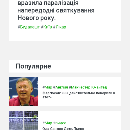
вразила паралізація
напередодні святкування
Нового року.
#
Будапешт
#
Київ
#
Лікар
Популярне
#
Мир
#
Англия
#
Манчестер Юнайтед
Фергюсон: «Вы действительно поверили в
это?»
#
Мир
#
видео
Ода Сандро Дель Пьеро