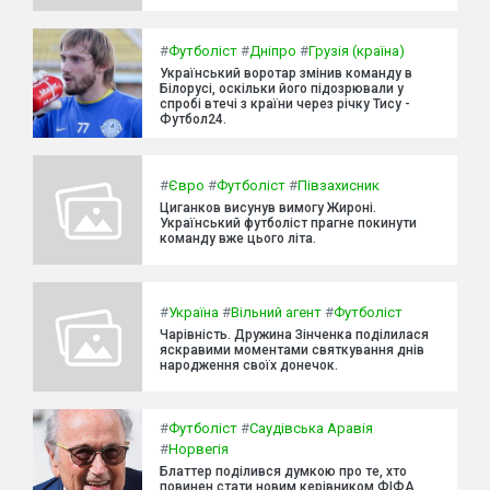
#
Футболіст
#
Дніпро
#
Грузія (країна)
Український воротар змінив команду в
Білорусі, оскільки його підозрювали у
спробі втечі з країни через річку Тису -
Футбол24.
#
Євро
#
Футболіст
#
Півзахисник
Циганков висунув вимогу Жироні.
Український футболіст прагне покинути
команду вже цього літа.
#
Україна
#
Вільний агент
#
Футболіст
Чарівність. Дружина Зінченка поділилася
яскравими моментами святкування днів
народження своїх донечок.
#
Футболіст
#
Саудівська Аравія
#
Норвегія
Блаттер поділився думкою про те, хто
повинен стати новим керівником ФІФА