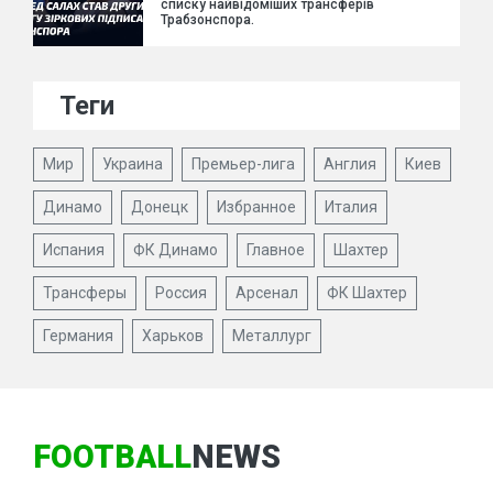
списку найвідоміших трансферів
Трабзонспора.
Теги
Мир
Украина
Премьер-лига
Англия
Киев
Динамо
Донецк
Избранное
Италия
Испания
ФК Динамо
Главное
Шахтер
Трансферы
Россия
Арсенал
ФК Шахтер
Германия
Харьков
Металлург
FOOTBALL
NEWS