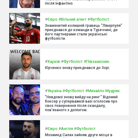
після Інфантіно.
#
Євро
#
Вільний агент
#
Футболіст
Знаменитий колишній гравець "Ліверпуля"
приєднався до команди в Туреччині, де
його партнерами стали українські
футболісти.
#
Харків
#
Футболіст
#
Півзахисник
Юрченко знову приєднався до Зорі.
#
Україна
#
Футболіст
#
Михайло Мудрик
"Невдовзі знову вийду на ринг." Відомий
боксер у суперважкій вазі оголосив про
своє повернення після скандалу,
пов'язаного з допінгом.
#
Євро
#
Англія
#
Футболіст
Мохамед Салах зайняв друге місце в