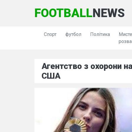
FOOTBALL
NEWS
Спорт
футбол
Політика
Мисте
розва
Агентство з охорони 
США