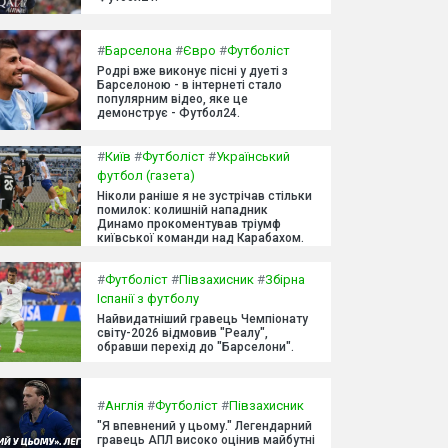
#
Барселона
#
Євро
#
Футболіст
Родрі вже виконує пісні у дуеті з
Барселоною - в інтернеті стало
популярним відео, яке це
демонструє - Футбол24.
#
Київ
#
Футболіст
#
Український
футбол (газета)
Ніколи раніше я не зустрічав стільки
помилок: колишній нападник
Динамо прокоментував тріумф
київської команди над Карабахом.
#
Футболіст
#
Півзахисник
#
Збірна
Іспанії з футболу
Найвидатніший гравець Чемпіонату
світу-2026 відмовив "Реалу",
обравши перехід до "Барселони".
#
Англія
#
Футболіст
#
Півзахисник
"Я впевнений у цьому." Легендарний
гравець АПЛ високо оцінив майбутні