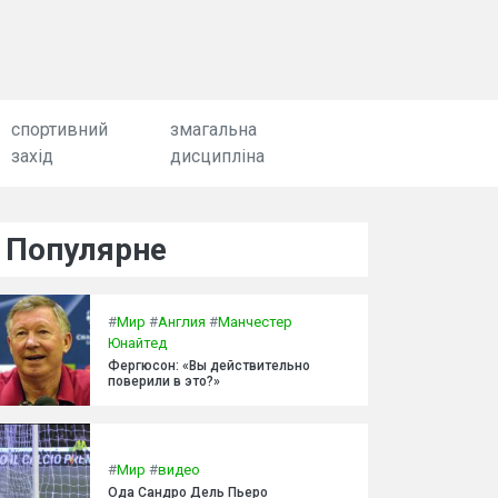
спортивний
змагальна
захід
дисципліна
Популярне
#
Мир
#
Англия
#
Манчестер
Юнайтед
Фергюсон: «Вы действительно
поверили в это?»
#
Мир
#
видео
Ода Сандро Дель Пьеро