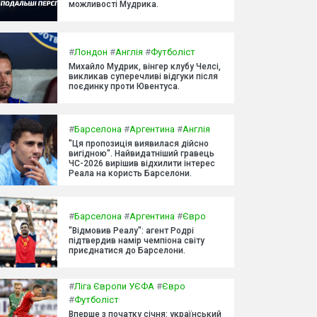
можливості Мудрика.
#
Лондон
#
Англія
#
Футболіст
Михайло Мудрик, вінгер клубу Челсі,
викликав суперечливі відгуки після
поєдинку проти Ювентуса.
#
Барселона
#
Аргентина
#
Англія
"Ця пропозиція виявилася дійсно
вигідною". Найвидатніший гравець
ЧС-2026 вирішив відхилити інтерес
Реала на користь Барселони.
#
Барселона
#
Аргентина
#
Євро
"Відмовив Реалу": агент Родрі
підтвердив намір чемпіона світу
приєднатися до Барселони.
#
Ліга Європи УЄФА
#
Євро
#
Футболіст
Вперше з початку січня: український