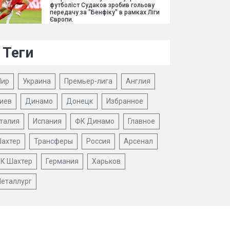
футболіст Судаков зробив гольову
передачу за "Бенфіку" в рамках Ліги
Європи.
Теги
ир
Украина
Премьер-лига
Англия
иев
Динамо
Донецк
Избранное
талия
Испания
ФК Динамо
Главное
ахтер
Трансферы
Россия
Арсенал
К Шахтер
Германия
Харьков
еталлург