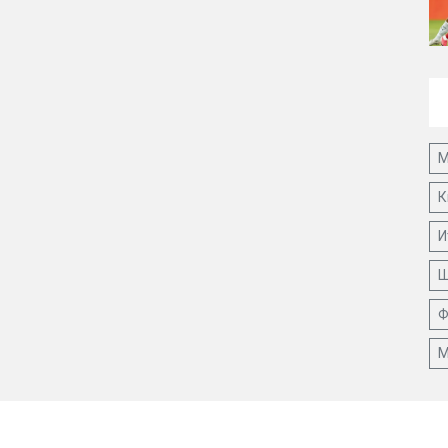
М
К
И
Ш
Ф
М