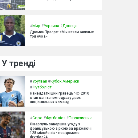
#
Мир
#
Украина
#
Донецк
Драман Траоре: «Мы взяли важные
три очка»
У тренді
#
Уругвай
#
Кубок Америки
#
Футболіст
Найвидатніший гравець ЧС-2010
став капітаном одразу двох
національних команд.
#
Євро
#
Футболіст
#
Півзахисник
Ліверпуль завершив угоду з
французькою зіркою за вражаючі
128 мільйонів - повідомляє
Футбол24.