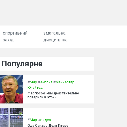
спортивний
змагальна
захід
дисципліна
Популярне
#
Мир
#
Англия
#
Манчестер
Юнайтед
Фергюсон: «Вы действительно
поверили в это?»
#
Мир
#
видео
Ода Сандро Дель Пьеро