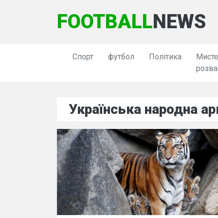
FOOTBALL
NEWS
Спорт
футбол
Політика
Мисте
розва
Українська народна ар