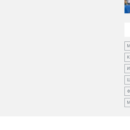
М
К
И
Ш
Ф
М