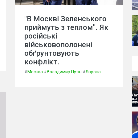
"В Москві Зеленського
приймуть з теплом". Як
російські
військовополонені
обґрунтовують
конфлікт.
#
Москва
#
Володимир Путін
#
Європа