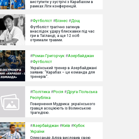
виступити у зустрічі з Карабахом в
рамках Ліги конференцій.
#
Футболіст
#
Бізнес
#
Дощ
Футболіст трагічно загинув
внаслідок удару блискавки під час
гри в Таїланді, а ще 12 осіб
отримали травми.
#
Роман Григорчук
#
Азербайджан
#
Футболіст
Український тренер в Азербайджані
заявив: "Карабах – це команда для
тренерів".
#
Політика
#
Росія
#
Друга Польська
Республіка
Повернення Мудрика: українського
гравця асоціюють із Волинською
трагедією.
#
Азербайджан
#
Київ
#
Кубок
України
Олександр Алієв висловив свою