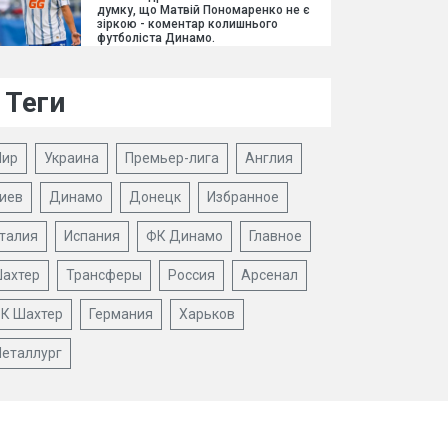
думку, що Матвій Пономаренко не є
зіркою - коментар колишнього
футболіста Динамо.
Теги
ир
Украина
Премьер-лига
Англия
иев
Динамо
Донецк
Избранное
талия
Испания
ФК Динамо
Главное
ахтер
Трансферы
Россия
Арсенал
К Шахтер
Германия
Харьков
еталлург