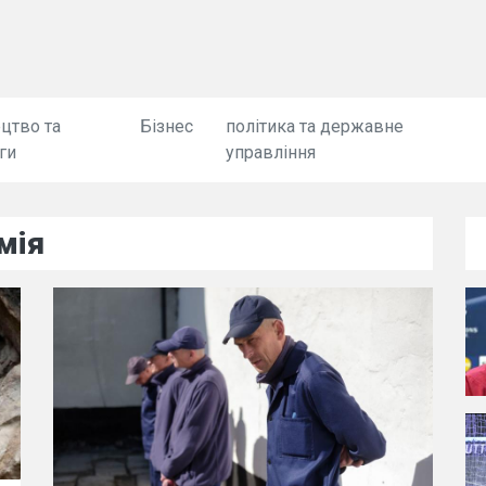
цтво та
Бізнес
політика та державне
ги
управління
мія