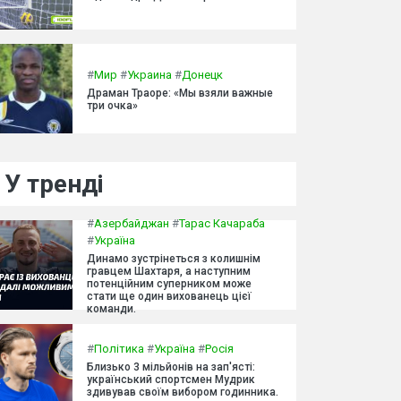
#
Мир
#
Украина
#
Донецк
Драман Траоре: «Мы взяли важные
три очка»
У тренді
#
Азербайджан
#
Тарас Качараба
#
Україна
Динамо зустрінеться з колишнім
гравцем Шахтаря, а наступним
потенційним суперником може
стати ще один вихованець цієї
команди.
#
Політика
#
Україна
#
Росія
Близько 3 мільйонів на зап'ясті:
український спортсмен Мудрик
здивував своїм вибором годинника.