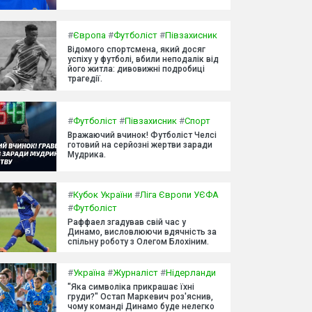
#
Європа
#
Футболіст
#
Півзахисник
Відомого спортсмена, який досяг
успіху у футболі, вбили неподалік від
його житла: дивовижні подробиці
трагедії.
#
Футболіст
#
Півзахисник
#
Спорт
Вражаючий вчинок! Футболіст Челсі
готовий на серйозні жертви заради
Мудрика.
#
Кубок України
#
Ліга Європи УЄФА
#
Футболіст
Раффаел згадував свій час у
Динамо, висловлюючи вдячність за
спільну роботу з Олегом Блохіним.
#
Україна
#
Журналіст
#
Нідерланди
"Яка символіка прикрашає їхні
груди?" Остап Маркевич роз'яснив,
чому команді Динамо буде нелегко