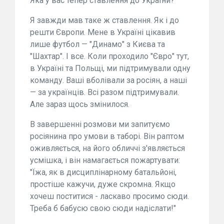
Яка у вас тепер ставлення до України?
Я завжди мав таке ж ставлення. Як і до
решти Європи. Мене в Україні цікавив
лише футбол — "Динамо" з Києва та
"Шахтар". І все. Коли проходило "Євро" тут,
в Україні та Польщі, ми підтримували одну
команду. Ваші вболівали за росіян, а наші
— за українців. Всі разом підтримували.
Але зараз щось змінилося.
В завершенні розмови ми запитуємо
росіянина про умови в таборі. Він раптом
оживляється, на його обличчі з'являється
усмішка, і він намагається пожартувати:
"Їжа, як в дисциплінарному батальйоні,
простіше кажучи, дуже скромна. Якщо
хочеш поститися - ласкаво просимо сюди.
Треба б бабусю свою сюди надіслати!"