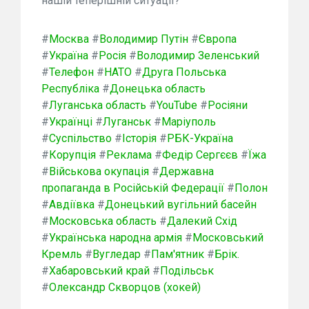
нашій теперішній ситуації?
#
Москва
#
Володимир Путін
#
Європа
#
Україна
#
Росія
#
Володимир Зеленський
#
Телефон
#
НАТО
#
Друга Польська
Республіка
#
Донецька область
#
Луганська область
#
YouTube
#
Росіяни
#
Українці
#
Луганськ
#
Маріуполь
#
Суспільство
#
Історія
#
РБК-Україна
#
Корупція
#
Реклама
#
Федір Сергєєв
#
Їжа
#
Військова окупація
#
Державна
пропаганда в Російській Федерації
#
Полон
#
Авдіївка
#
Донецький вугільний басейн
#
Московська область
#
Далекий Схід
#
Українська народна армія
#
Московський
Кремль
#
Вугледар
#
Пам'ятник
#
Брік.
#
Хабаровський край
#
Подільськ
#
Олександр Скворцов (хокей)