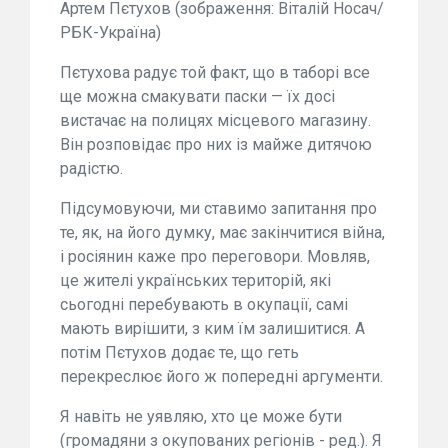
Артем Пєтухов (зображення: Віталій Носач/
РБК-Україна)
Пєтухова радує той факт, що в таборі все
ще можна смакувати паски — їх досі
вистачає на полицях місцевого магазину.
Він розповідає про них із майже дитячою
радістю.
Підсумовуючи, ми ставимо запитання про
те, як, на його думку, має закінчитися війна,
і росіянин каже про переговори. Мовляв,
це жителі українських територій, які
сьогодні перебувають в окупації, самі
мають вирішити, з ким їм залишитися. А
потім Пєтухов додає те, що геть
перекреслює його ж попередні аргументи.
Я навіть не уявляю, хто це може бути
(громадяни з окупованих регіонів - ред.). Я