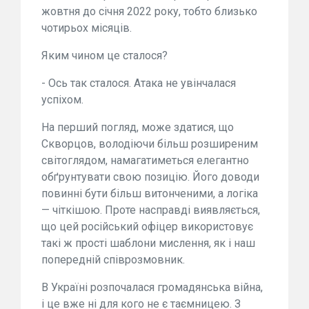
жовтня до січня 2022 року, тобто близько
чотирьох місяців.
Яким чином це сталося?
- Ось так сталося. Атака не увінчалася
успіхом.
На перший погляд, може здатися, що
Скворцов, володіючи більш розширеним
світоглядом, намагатиметься елегантно
обґрунтувати свою позицію. Його доводи
повинні бути більш витонченими, а логіка
— чіткішою. Проте насправді виявляється,
що цей російський офіцер використовує
такі ж прості шаблони мислення, як і наш
попередній співрозмовник.
В Україні розпочалася громадянська війна,
і це вже ні для кого не є таємницею. З