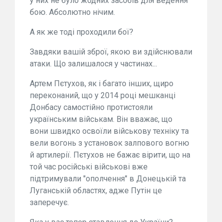
у них не було жодних засобів для ведення
бою. Абсолютно нічим.
А як же тоді проходили бої?
Завдяки вашій зброї, якою ви здійснювали
атаки. Що залишалося у частинах...
Артем Пєтухов, як і багато інших, щиро
переконаний, що у 2014 році мешканці
Донбасу самостійно протистояли
українським військам. Він вважає, що
вони швидко освоїли військову техніку та
вели вогонь з установок залпового вогню
й артилерії. Пєтухов не бажає вірити, що на
той час російські військові вже
підтримували "ополчення" в Донецькій та
Луганській областях, адже Путін це
заперечує.