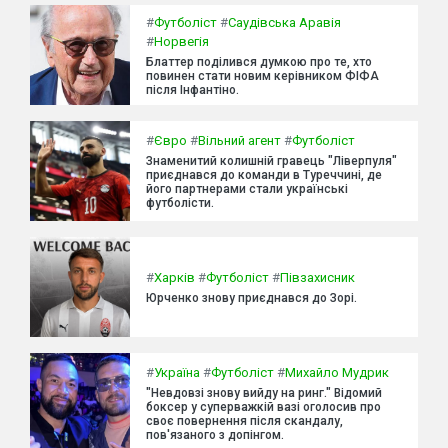
#
Футболіст
#
Саудівська Аравія
#
Норвегія
Блаттер поділився думкою про те, хто
повинен стати новим керівником ФІФА
після Інфантіно.
#
Євро
#
Вільний агент
#
Футболіст
Знаменитий колишній гравець "Ліверпуля"
приєднався до команди в Туреччині, де
його партнерами стали українські
футболісти.
#
Харків
#
Футболіст
#
Півзахисник
Юрченко знову приєднався до Зорі.
#
Україна
#
Футболіст
#
Михайло Мудрик
"Невдовзі знову вийду на ринг." Відомий
боксер у суперважкій вазі оголосив про
своє повернення після скандалу,
пов'язаного з допінгом.