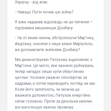
Україну - від атак.
- Навіщо Путін почав цю війну?
Я вже надавав відповідь на це питання —
підтримка мешканців Донбасу.
- Ну от яким чином, обстрілюючи Мар'їнку,
Авдіївку, зносячи з лиця землі Маріуполь,
ви допомагаєте жителям Донбасу?
Ми демонструємо Петухову відеозапис з
Мар'їнки. Це місто, яке зазнало руйнувань,
тепер нагадує лише купи обвуглених
цеглин. Чоловік уважно спостерігає за
кадрами, а потім переводить погляд на нас.
Коли його запитують, чи можна це
вважати допомогою, Петухов енергійно
хитає головою. Проте за декілька хвилин
він виголошує звичну промову.