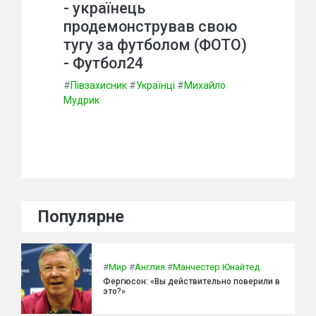
- українець
продемонстрував свою
тугу за футболом (ФОТО)
- Футбол24
#
Півзахисник
#
Українці
#
Михайло
Мудрик
Популярне
#
Мир
#
Англия
#
Манчестер Юнайтед
Фергюсон: «Вы действительно поверили в
это?»