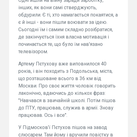
Одні йшли на війну заради заробітку,
інших, як вони самі стверджують,
обдурили. Є ті, хто намагається покаятися, а
є й інші - вони пішли воювати за ідею.
Сьогодні їм і самим складно розібратися,
де закінчується їхня власна мотивація і
починається те, що було їм нав'язано
телевізором.
Артему Пєтухову вже виповнилося 40
років, і він походить з Подольська, міста,
що розташоване всього в 36 км від
Москви. Про своє життя чоловік говорить
лаконічно, вдаючись до кількох фраз:
"Навчався в звичайній школі. Потім пішов
до ПТУ, працював, служив в армії. Знову
працював. Ось і все".
У Підмосков'ї Пєтухов пішов на завод
слюсарем. Там йому і вручили повістку в