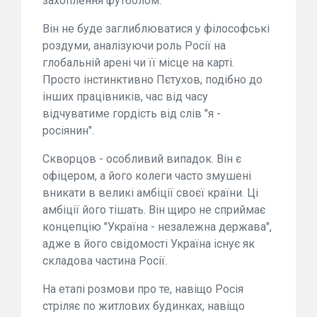
захоплення футболом.
Він не буде заглиблюватися у філософські
роздуми, аналізуючи роль Росії на
глобальній арені чи її місце на карті.
Просто інстинктивно Пєтухов, подібно до
інших працівників, час від часу
відчуватиме гордість від слів "я -
росіянин".
Скворцов - особливий випадок. Він є
офіцером, а його колеги часто змушені
вникати в великі амбіції своєї країни. Ці
амбіції його тішать. Він щиро не сприймає
концепцію "Україна - незалежна держава",
адже в його свідомості Україна існує як
складова частина Росії.
На етапі розмови про те, навіщо Росія
стріляє по житлових будинках, навіщо