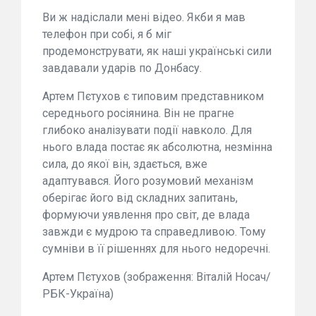
Ви ж надіслали мені відео. Якби я мав
телефон при собі, я б міг
продемонструвати, як наші українські сили
завдавали ударів по Донбасу.
Артем Пєтухов є типовим представником
середнього росіянина. Він не прагне
глибоко аналізувати події навколо. Для
нього влада постає як абсолютна, незмінна
сила, до якої він, здається, вже
адаптувався. Його розумовий механізм
оберігає його від складних запитань,
формуючи уявлення про світ, де влада
завжди є мудрою та справедливою. Тому
сумніви в її рішеннях для нього недоречні.
Артем Пєтухов (зображення: Віталій Носач/
РБК-Україна)