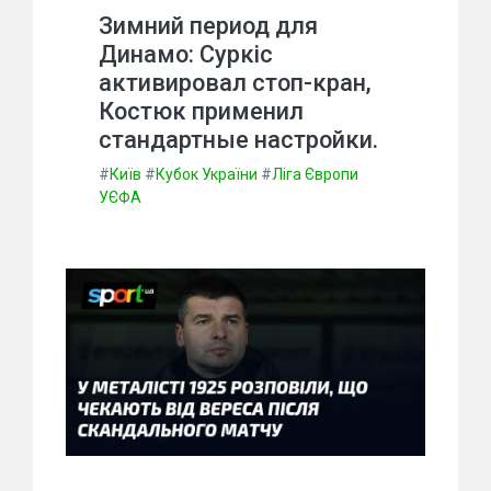
Зимний период для
Динамо: Суркіс
активировал стоп-кран,
Костюк применил
стандартные настройки.
#
Київ
#
Кубок України
#
Ліга Європи
УЄФА