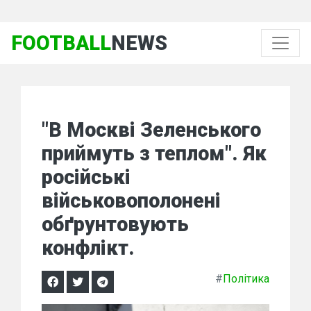
FOOTBALL
NEWS
"В Москві Зеленського
приймуть з теплом". Як
російські
військовополонені
обґрунтовують
конфлікт.
#
Політика