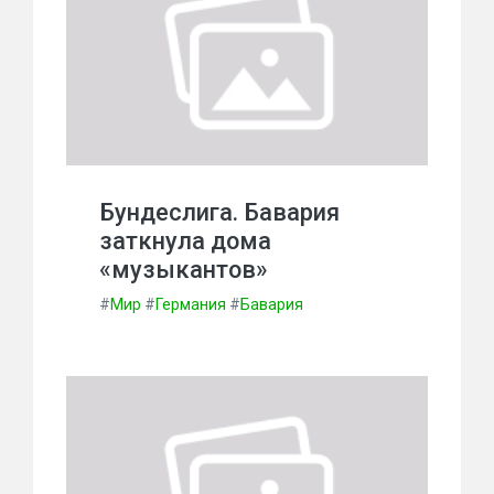
Бундеслига. Бавария
заткнула дома
«музыкантов»
#
Мир
#
Германия
#
Бавария