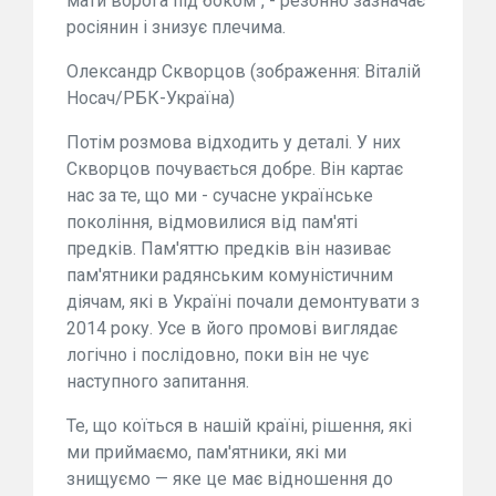
мати ворога під боком", - резонно зазначає
росіянин і знизує плечима.
Олександр Скворцов (зображення: Віталій
Носач/РБК-Україна)
Потім розмова відходить у деталі. У них
Скворцов почувається добре. Він картає
нас за те, що ми - сучасне українське
покоління, відмовилися від пам'яті
предків. Пам'яттю предків він називає
пам'ятники радянським комуністичним
діячам, які в Україні почали демонтувати з
2014 року. Усе в його промові виглядає
логічно і послідовно, поки він не чує
наступного запитання.
Те, що коїться в нашій країні, рішення, які
ми приймаємо, пам'ятники, які ми
знищуємо — яке це має відношення до