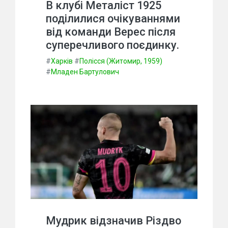
В клубі Металіст 1925
поділилися очікуваннями
від команди Верес після
суперечливого поєдинку.
#
Харків
#
Полісся (Житомир, 1959)
#
Младен Бартулович
Мудрик відзначив Різдво