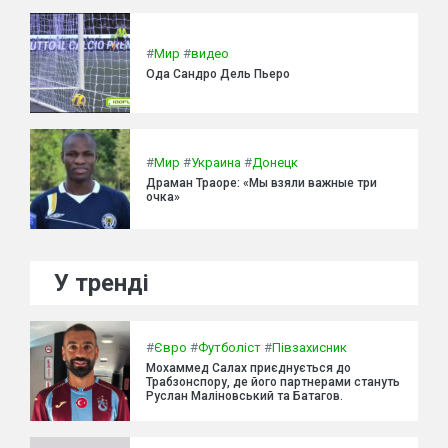
#
Мир
#
видео
Ода Сандро Дель Пьеро
#
Мир
#
Украина
#
Донецк
Драман Траоре: «Мы взяли важные три
очка»
У тренді
#
Євро
#
Футболіст
#
Півзахисник
Мохаммед Салах приєднується до
Трабзонспору, де його партнерами стануть
Руслан Маліновський та Батагов.