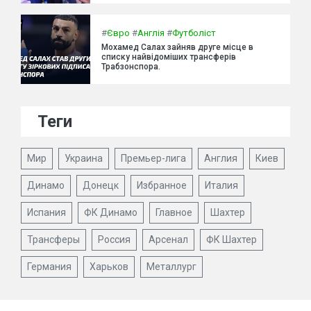
#
Євро
#
Англія
#
Футболіст
Мохамед Салах зайняв друге місце в
списку найвідоміших трансферів
Трабзонспора.
Теги
Мир
Украина
Премьер-лига
Англия
Киев
Динамо
Донецк
Избранное
Италия
Испания
ФК Динамо
Главное
Шахтер
Трансферы
Россия
Арсенал
ФК Шахтер
Германия
Харьков
Металлург