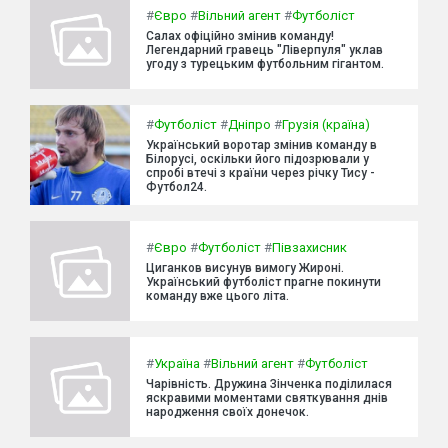
#
Євро
#
Вільний агент
#
Футболіст
Салах офіційно змінив команду!
Легендарний гравець "Ліверпуля" уклав
угоду з турецьким футбольним гігантом.
#
Футболіст
#
Дніпро
#
Грузія (країна)
Український воротар змінив команду в
Білорусі, оскільки його підозрювали у
спробі втечі з країни через річку Тису -
Футбол24.
#
Євро
#
Футболіст
#
Півзахисник
Циганков висунув вимогу Жироні.
Український футболіст прагне покинути
команду вже цього літа.
#
Україна
#
Вільний агент
#
Футболіст
Чарівність. Дружина Зінченка поділилася
яскравими моментами святкування днів
народження своїх донечок.