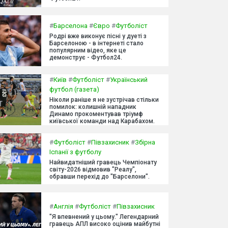
#
Барселона
#
Євро
#
Футболіст
Родрі вже виконує пісні у дуеті з
Барселоною - в інтернеті стало
популярним відео, яке це
демонструє - Футбол24.
#
Київ
#
Футболіст
#
Український
футбол (газета)
Ніколи раніше я не зустрічав стільки
помилок: колишній нападник
Динамо прокоментував тріумф
київської команди над Карабахом.
#
Футболіст
#
Півзахисник
#
Збірна
Іспанії з футболу
Найвидатніший гравець Чемпіонату
світу-2026 відмовив "Реалу",
обравши перехід до "Барселони".
#
Англія
#
Футболіст
#
Півзахисник
"Я впевнений у цьому." Легендарний
гравець АПЛ високо оцінив майбутні