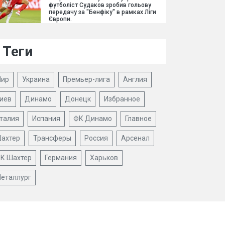
футболіст Судаков зробив гольову
передачу за "Бенфіку" в рамках Ліги
Європи.
Теги
ир
Украина
Премьер-лига
Англия
иев
Динамо
Донецк
Избранное
талия
Испания
ФК Динамо
Главное
ахтер
Трансферы
Россия
Арсенал
К Шахтер
Германия
Харьков
еталлург