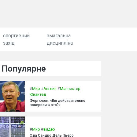
спортивний
змагальна
захід
дисципліна
Популярне
#
Мир
#
Англия
#
Манчестер
Юнайтед
Фергюсон: «Вы действительно
поверили в это?»
#
Мир
#
видео
Ода Сандро Дель Пьеро