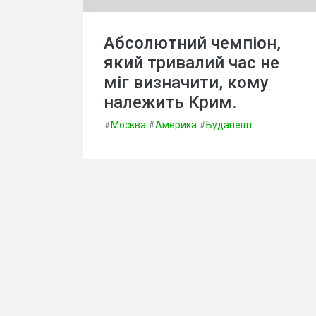
Абсолютний чемпіон,
який тривалий час не
міг визначити, кому
належить Крим.
#
Москва
#
Америка
#
Будапешт