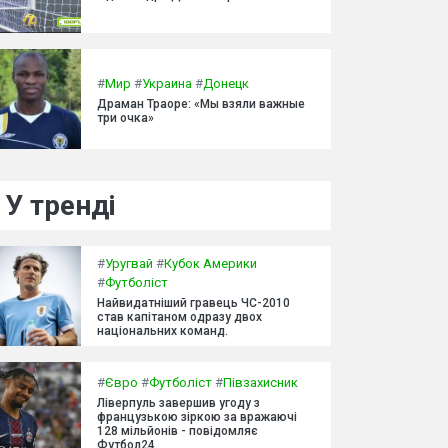
#
Мир
#
Украина
#
Донецк
Драман Траоре: «Мы взяли важные
три очка»
У тренді
#
Уругвай
#
Кубок Америки
#
Футболіст
Найвидатніший гравець ЧС-2010
став капітаном одразу двох
національних команд.
#
Євро
#
Футболіст
#
Півзахисник
Ліверпуль завершив угоду з
французькою зіркою за вражаючі
128 мільйонів - повідомляє
Футбол24.