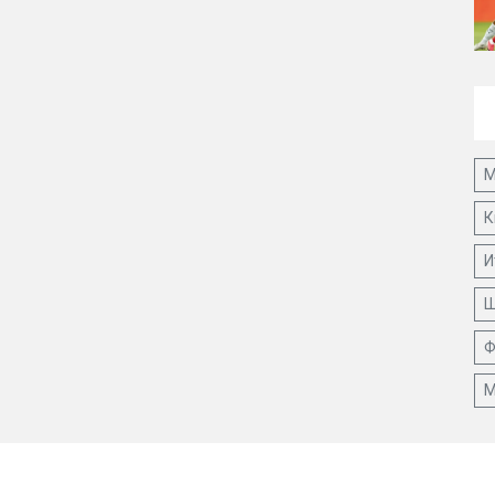
М
К
И
Ш
Ф
М