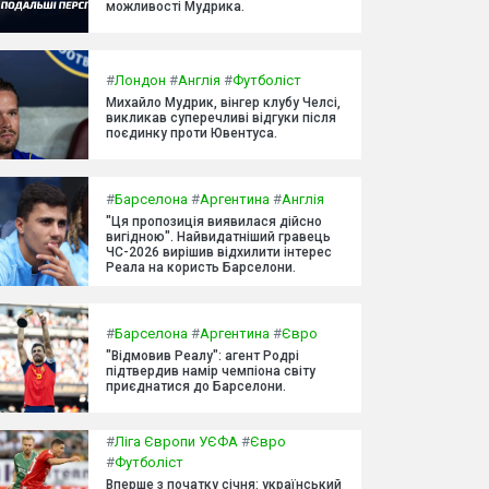
можливості Мудрика.
#
Лондон
#
Англія
#
Футболіст
Михайло Мудрик, вінгер клубу Челсі,
викликав суперечливі відгуки після
поєдинку проти Ювентуса.
#
Барселона
#
Аргентина
#
Англія
"Ця пропозиція виявилася дійсно
вигідною". Найвидатніший гравець
ЧС-2026 вирішив відхилити інтерес
Реала на користь Барселони.
#
Барселона
#
Аргентина
#
Євро
"Відмовив Реалу": агент Родрі
підтвердив намір чемпіона світу
приєднатися до Барселони.
#
Ліга Європи УЄФА
#
Євро
#
Футболіст
Вперше з початку січня: український