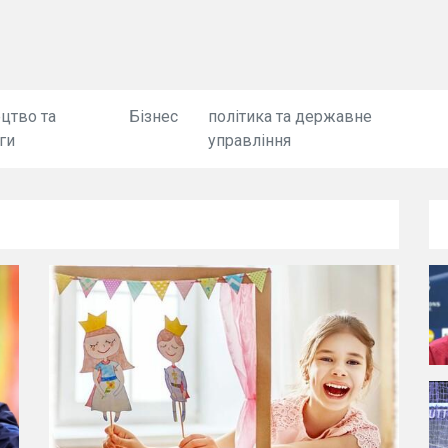
цтво та
Бізнес
політика та державне
ги
управління