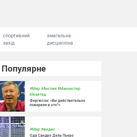
спортивний
змагальна
захід
дисципліна
Популярне
#
Мир
#
Англия
#
Манчестер
Юнайтед
Фергюсон: «Вы действительно
поверили в это?»
#
Мир
#
видео
Ода Сандро Дель Пьеро