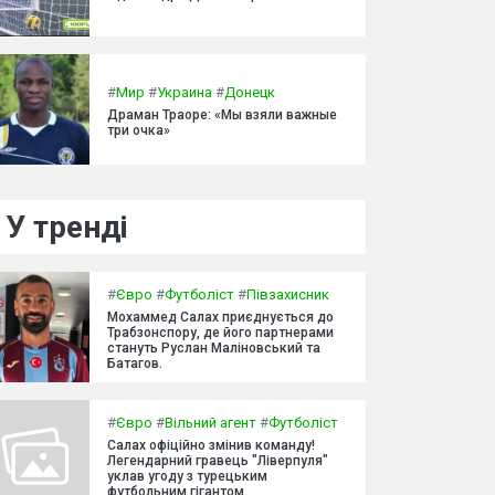
#
Мир
#
Украина
#
Донецк
Драман Траоре: «Мы взяли важные
три очка»
У тренді
#
Євро
#
Футболіст
#
Півзахисник
Мохаммед Салах приєднується до
Трабзонспору, де його партнерами
стануть Руслан Маліновський та
Батагов.
#
Євро
#
Вільний агент
#
Футболіст
Салах офіційно змінив команду!
Легендарний гравець "Ліверпуля"
уклав угоду з турецьким
футбольним гігантом.