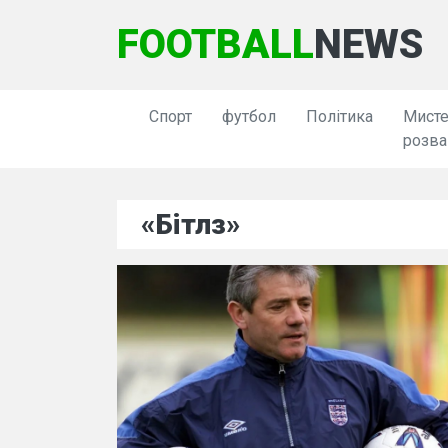
FOOTBALL
NEWS
Спорт
футбол
Політика
Мисте
розва
«Бітлз»