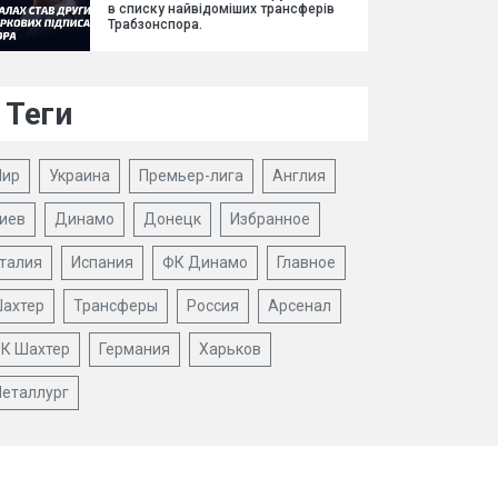
в списку найвідоміших трансферів
Трабзонспора.
Теги
ир
Украина
Премьер-лига
Англия
иев
Динамо
Донецк
Избранное
талия
Испания
ФК Динамо
Главное
ахтер
Трансферы
Россия
Арсенал
К Шахтер
Германия
Харьков
еталлург