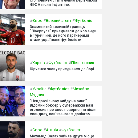
хто повинен стати новим керівником
ФІФА після Інфантіно.
#
Євро
#
Вільний агент
#
Футболіст
Знаменитий колишній гравець
"Ліверпуля" приєднався до команди
в Туреччині, де його партнерами
стали українські футболісти.
#
Харків
#
Футболіст
#
Півзахисник
Юрченко знову приєднався до Зорі.
#
Україна
#
Футболіст
#
Михайло
Мудрик
"Невдовзі знову вийду на ринг."
Відомий боксер у суперважкій вазі
оголосив про своє повернення після
скандалу, пов'язаного з допінгом.
#
Євро
#
Англія
#
Футболіст
Мохамед Салах зайняв друге місце