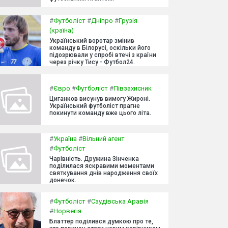
#
Футболіст
#
Дніпро
#
Грузія
(країна)
Український воротар змінив
команду в Білорусі, оскільки його
підозрювали у спробі втечі з країни
через річку Тису - Футбол24.
#
Євро
#
Футболіст
#
Півзахисник
Циганков висунув вимогу Жироні.
Український футболіст прагне
покинути команду вже цього літа.
#
Україна
#
Вільний агент
#
Футболіст
Чарівність. Дружина Зінченка
поділилася яскравими моментами
святкування днів народження своїх
донечок.
#
Футболіст
#
Саудівська Аравія
#
Норвегія
Блаттер поділився думкою про те,