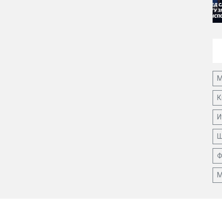
М
К
И
Ш
Ф
М