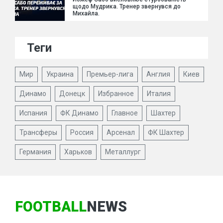
щодо Мудрика. Тренер звернувся до
Михайла.
Теги
Мир
Украина
Премьер-лига
Англия
Киев
Динамо
Донецк
Избранное
Италия
Испания
ФК Динамо
Главное
Шахтер
Трансферы
Россия
Арсенал
ФК Шахтер
Германия
Харьков
Металлург
FOOTBALL
NEWS