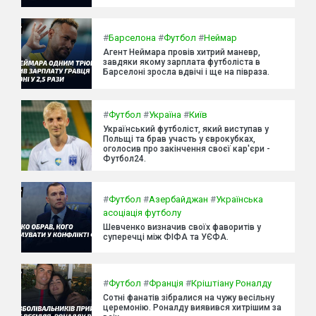
#
Барселона
#
Футбол
#
Неймар
Агент Неймара провів хитрий маневр,
завдяки якому зарплата футболіста в
Барселоні зросла вдвічі і ще на півраза.
#
Футбол
#
Україна
#
Київ
Український футболіст, який виступав у
Польщі та брав участь у єврокубках,
оголосив про закінчення своєї кар'єри -
Футбол24.
#
Футбол
#
Азербайджан
#
Українська
асоціація футболу
Шевченко визначив своїх фаворитів у
суперечці між ФІФА та УЄФА.
#
Футбол
#
Франція
#
Кріштіану Роналду
Сотні фанатів зібралися на чужу весільну
церемонію. Роналду виявився хитрішим за