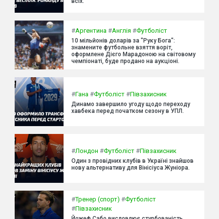
всіх.
#
Аргентина
#
Англія
#
Футболіст
10 мільйонів доларів за "Руку Бога":
знамените футбольне взяття воріт,
оформлене Дієго Марадоною на світовому
чемпіонаті, буде продано на аукціоні.
#
Гана
#
Футболіст
#
Півзахисник
Динамо завершило угоду щодо переходу
хавбека перед початком сезону в УПЛ.
#
Лондон
#
Футболіст
#
Півзахисник
Один з провідних клубів в Україні знайшов
нову альтернативу для Вінісіуса Жуніора.
#
Тренер (спорт)
#
Футболіст
#
Півзахисник
Йожеф Сабо висловлює стурбованість