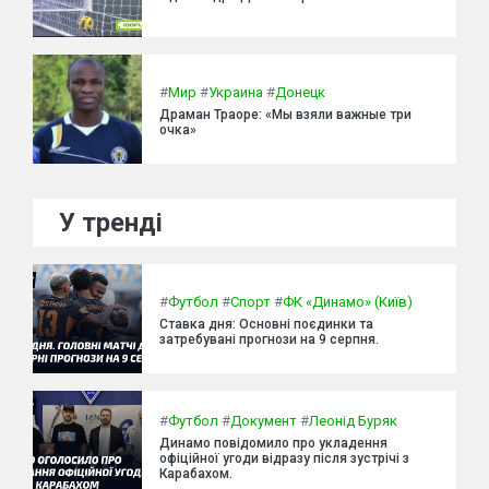
#
Мир
#
Украина
#
Донецк
Драман Траоре: «Мы взяли важные три
очка»
У тренді
#
Футбол
#
Спорт
#
ФК «Динамо» (Київ)
Ставка дня: Основні поєдинки та
затребувані прогнози на 9 серпня.
#
Футбол
#
Документ
#
Леонід Буряк
Динамо повідомило про укладення
офіційної угоди відразу після зустрічі з
Карабахом.