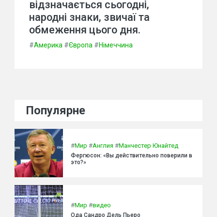
відзначається сьогодні,
народні знаки, звичаї та
обмеження цього дня.
#
Америка
#
Європа
#
Німеччина
Популярне
#
Мир
#
Англия
#
Манчестер Юнайтед
Фергюсон: «Вы действительно поверили в
это?»
#
Мир
#
видео
Ода Сандро Дель Пьеро