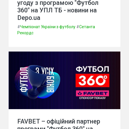
угоду з програмою "Футбол
360" на УПЛ ТБ - новини на
Depo.ua
#
Чемпіонат України з футболу
#
Сетанта
Рекордс
FAVBET – офіційний партнер
програми "Футбол 360" на