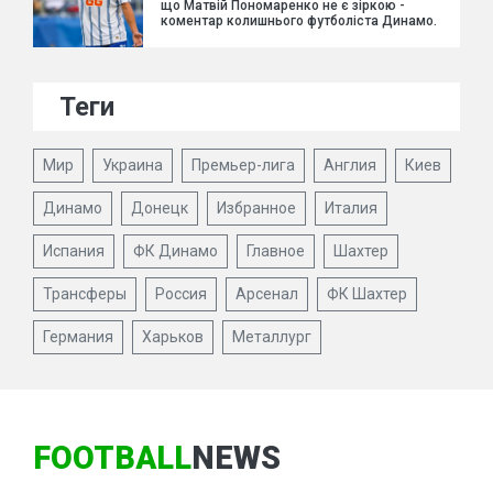
що Матвій Пономаренко не є зіркою -
коментар колишнього футболіста Динамо.
Теги
Мир
Украина
Премьер-лига
Англия
Киев
Динамо
Донецк
Избранное
Италия
Испания
ФК Динамо
Главное
Шахтер
Трансферы
Россия
Арсенал
ФК Шахтер
Германия
Харьков
Металлург
FOOTBALL
NEWS