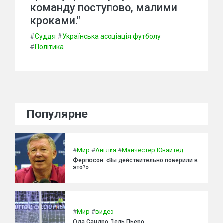
команду поступово, малими
кроками."
#
Суддя
#
Українська асоціація футболу
#
Політика
Популярне
#
Мир
#
Англия
#
Манчестер Юнайтед
Фергюсон: «Вы действительно поверили в
это?»
#
Мир
#
видео
Ода Сандро Дель Пьеро