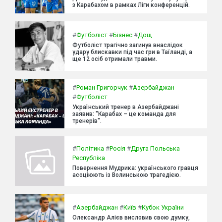
з Карабахом в рамках Ліги конференцій.
#
Футболіст
#
Бізнес
#
Дощ
Футболіст трагічно загинув внаслідок
удару блискавки під час гри в Таїланді, а
ще 12 осіб отримали травми.
#
Роман Григорчук
#
Азербайджан
#
Футболіст
Український тренер в Азербайджані
заявив: "Карабах – це команда для
тренерів".
#
Політика
#
Росія
#
Друга Польська
Республіка
Повернення Мудрика: українського гравця
асоціюють із Волинською трагедією.
#
Азербайджан
#
Київ
#
Кубок України
Олександр Алієв висловив свою думку,