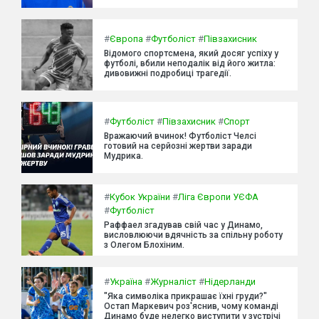
#
Європа
#
Футболіст
#
Півзахисник
Відомого спортсмена, який досяг успіху у
футболі, вбили неподалік від його житла:
дивовижні подробиці трагедії.
#
Футболіст
#
Півзахисник
#
Спорт
Вражаючий вчинок! Футболіст Челсі
готовий на серйозні жертви заради
Мудрика.
#
Кубок України
#
Ліга Європи УЄФА
#
Футболіст
Раффаел згадував свій час у Динамо,
висловлюючи вдячність за спільну роботу
з Олегом Блохіним.
#
Україна
#
Журналіст
#
Нідерланди
"Яка символіка прикрашає їхні груди?"
Остап Маркевич роз'яснив, чому команді
Динамо буде нелегко виступити у зустрічі