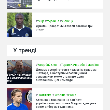
#
Мир
#
Украина
#
Донецк
Драман Траоре: «Мы взяли важные три
очка»
У тренді
#
Азербайджан
#
Тарас Качараба
#
Україна
Динамо зустрінеться з колишнім гравцем
Шахтаря, а наступним потенційним
суперником може стати ще один
вихованець цієї команди.
#
Політика
#
Україна
#
Росія
Близько 3 мільйонів на зап'ясті:
український спортсмен Мудрик здивував
своїм вибором годинника.