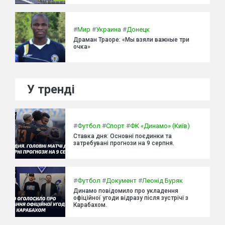
#
Мир
#
Украина
#
Донецк
Драман Траоре: «Мы взяли важные три
очка»
У тренді
#
Футбол
#
Спорт
#
ФК «Динамо» (Київ)
Ставка дня: Основні поєдинки та
затребувані прогнози на 9 серпня.
#
Футбол
#
Документ
#
Леонід Буряк
Динамо повідомило про укладення
офіційної угоди відразу після зустрічі з
Карабахом.