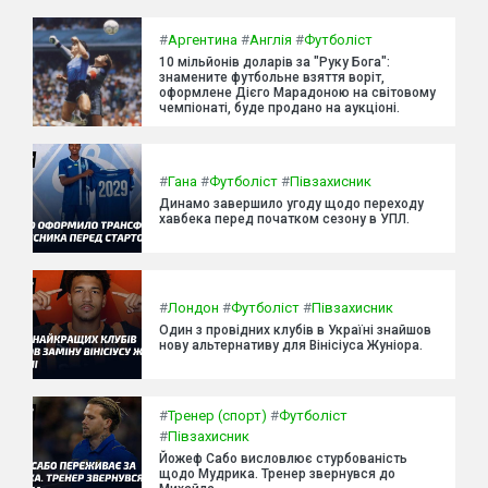
#
Аргентина
#
Англія
#
Футболіст
10 мільйонів доларів за "Руку Бога":
знамените футбольне взяття воріт,
оформлене Дієго Марадоною на світовому
чемпіонаті, буде продано на аукціоні.
#
Гана
#
Футболіст
#
Півзахисник
Динамо завершило угоду щодо переходу
хавбека перед початком сезону в УПЛ.
#
Лондон
#
Футболіст
#
Півзахисник
Один з провідних клубів в Україні знайшов
нову альтернативу для Вінісіуса Жуніора.
#
Тренер (спорт)
#
Футболіст
#
Півзахисник
Йожеф Сабо висловлює стурбованість
щодо Мудрика. Тренер звернувся до