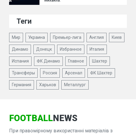
Михайла.
Теги
Мир
Украина
Премьер-лига
Англия
Киев
Динамо
Донецк
Избранное
Италия
Испания
ФК Динамо
Главное
Шахтер
Трансферы
Россия
Арсенал
ФК Шахтер
Германия
Харьков
Металлург
FOOTBALL
NEWS
При правомірному використанні матеріалів з