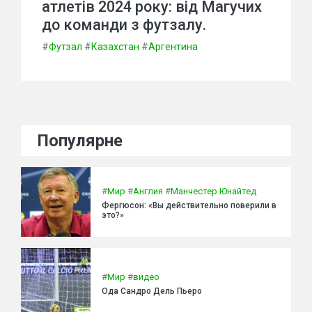
атлетів 2024 року: від Магучих
до команди з футзалу.
#
Футзал
#
Казахстан
#
Аргентина
Популярне
#
Мир
#
Англия
#
Манчестер Юнайтед
Фергюсон: «Вы действительно поверили в
это?»
#
Мир
#
видео
Ода Сандро Дель Пьеро