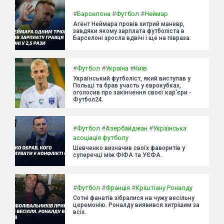
#
Барселона
#
Футбол
#
Неймар
Агент Неймара провів хитрий маневр,
завдяки якому зарплата футболіста в
Барселоні зросла вдвічі і ще на півраза.
#
Футбол
#
Україна
#
Київ
Український футболіст, який виступав у
Польщі та брав участь у єврокубках,
оголосив про закінчення своєї кар'єри -
Футбол24.
#
Футбол
#
Азербайджан
#
Українська
асоціація футболу
Шевченко визначив своїх фаворитів у
суперечці між ФІФА та УЄФА.
#
Футбол
#
Франція
#
Кріштіану Роналду
Сотні фанатів зібралися на чужу весільну
церемонію. Роналду виявився хитрішим за
всіх.