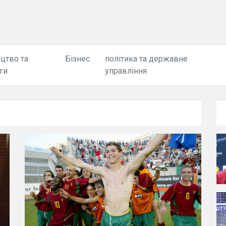
цтво та
Бізнес
політика та державне
ги
управління