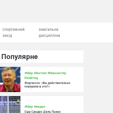
спортивний
змагальна
захід
дисципліна
Популярне
#
Мир
#
Англия
#
Манчестер
Юнайтед
Фергюсон: «Вы действительно
поверили в это?»
#
Мир
#
видео
Ода Сандро Дель Пьеро