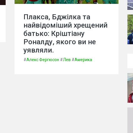
Плакса, Бджілка та
найвідоміший хрещений
батько: Кріштіану
Роналду, якого ви не
уявляли.
#
Алекс Фергюсон
#
Лев
#
Америка