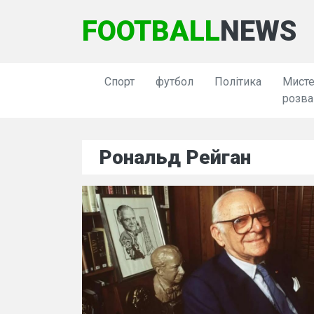
FOOTBALL
NEWS
Спорт
футбол
Політика
Мисте
розва
Рональд Рейган