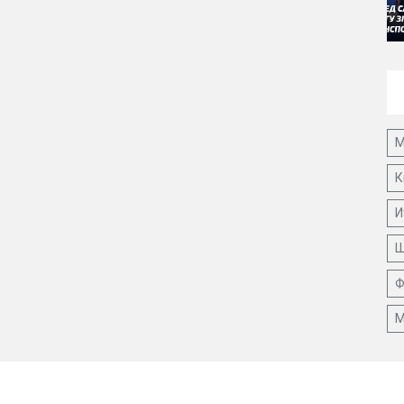
М
К
И
Ш
Ф
М