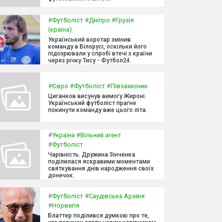
#
Футболіст
#
Дніпро
#
Грузія
(країна)
Український воротар змінив
команду в Білорусі, оскільки його
підозрювали у спробі втечі з країни
через річку Тису - Футбол24.
#
Євро
#
Футболіст
#
Півзахисник
Циганков висунув вимогу Жироні.
Український футболіст прагне
покинути команду вже цього літа.
#
Україна
#
Вільний агент
#
Футболіст
Чарівність. Дружина Зінченка
поділилася яскравими моментами
святкування днів народження своїх
донечок.
#
Футболіст
#
Саудівська Аравія
#
Норвегія
Блаттер поділився думкою про те,