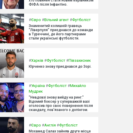
хто повинен стати новим керівником
ФІФА після Інфантіно.
#
Євро
#
Вільний агент
#
Футболіст
Знаменитий колишній гравець
"Ліверпуля" приєднався до команди
в Туреччині, де його партнерами
стали українські футболісти.
#
Харків
#
Футболіст
#
Півзахисник
Юрченко знову приєднався до Зорі.
#
Україна
#
Футболіст
#
Михайло
Мудрик
"Невдовзі знову вийду на ринг."
Відомий боксер у суперважкій вазі
оголосив про своє повернення після
скандалу, пов'язаного з допінгом.
#
Євро
#
Англія
#
Футболіст
Мохамед Салах зайняв друге місце