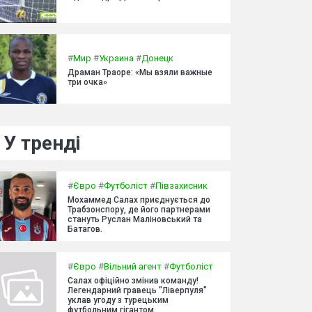
#
Мир
#
Украина
#
Донецк
Драман Траоре: «Мы взяли важные
три очка»
У тренді
#
Євро
#
Футболіст
#
Півзахисник
Мохаммед Салах приєднується до
Трабзонспору, де його партнерами
стануть Руслан Маліновський та
Батагов.
#
Євро
#
Вільний агент
#
Футболіст
Салах офіційно змінив команду!
Легендарний гравець "Ліверпуля"
уклав угоду з турецьким
футбольним гігантом.