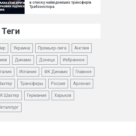
в списку найвідоміших трансферів
Трабзонспора.
Теги
ир
Украина
Премьер-лига
Англия
иев
Динамо
Донецк
Избранное
талия
Испания
ФК Динамо
Главное
ахтер
Трансферы
Россия
Арсенал
К Шахтер
Германия
Харьков
еталлург