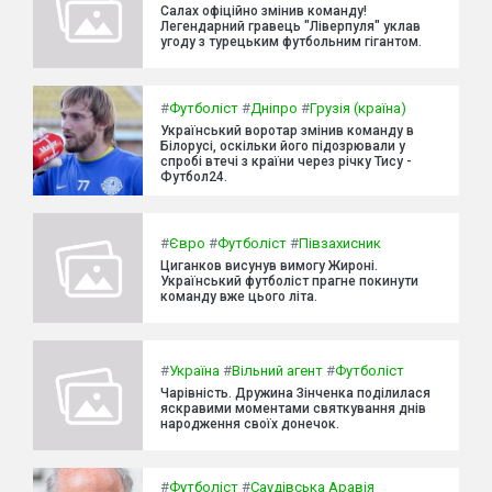
Салах офіційно змінив команду!
Легендарний гравець "Ліверпуля" уклав
угоду з турецьким футбольним гігантом.
#
Футболіст
#
Дніпро
#
Грузія (країна)
Український воротар змінив команду в
Білорусі, оскільки його підозрювали у
спробі втечі з країни через річку Тису -
Футбол24.
#
Євро
#
Футболіст
#
Півзахисник
Циганков висунув вимогу Жироні.
Український футболіст прагне покинути
команду вже цього літа.
#
Україна
#
Вільний агент
#
Футболіст
Чарівність. Дружина Зінченка поділилася
яскравими моментами святкування днів
народження своїх донечок.
#
Футболіст
#
Саудівська Аравія