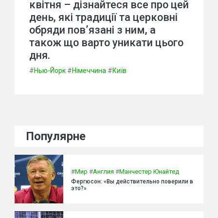
квітня – дізнайтеся все про цей
день, які традиції та церковні
обряди пов’язані з ним, а
також що варто уникати цього
дня.
#
Нью-Йорк
#
Німеччина
#
Київ
Популярне
#
Мир
#
Англия
#
Манчестер Юнайтед
Фергюсон: «Вы действительно поверили в
это?»