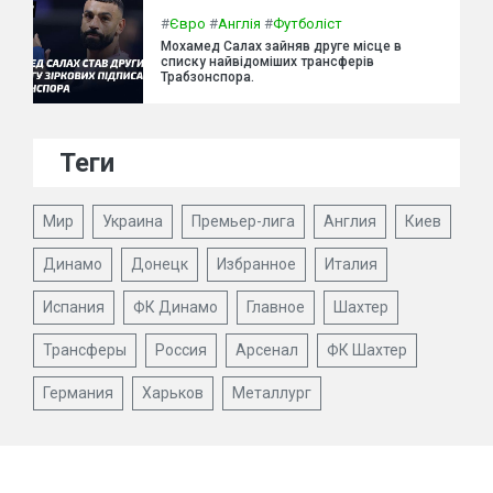
#
Євро
#
Англія
#
Футболіст
Мохамед Салах зайняв друге місце в
списку найвідоміших трансферів
Трабзонспора.
Теги
Мир
Украина
Премьер-лига
Англия
Киев
Динамо
Донецк
Избранное
Италия
Испания
ФК Динамо
Главное
Шахтер
Трансферы
Россия
Арсенал
ФК Шахтер
Германия
Харьков
Металлург