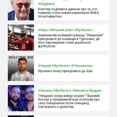
#
Норвегія
Блаттер поділився думкою про те, хто
повинен стати новим керівником ФІФА
після Інфантіно.
#
Євро
#
Вільний агент
#
Футболіст
Знаменитий колишній гравець "Ліверпуля"
приєднався до команди в Туреччині, де
його партнерами стали українські
футболісти.
#
Харків
#
Футболіст
#
Півзахисник
Юрченко знову приєднався до Зорі.
#
Україна
#
Футболіст
#
Михайло Мудрик
"Невдовзі знову вийду на ринг." Відомий
боксер у суперважкій вазі оголосив про
своє повернення після скандалу,
пов'язаного з допінгом.