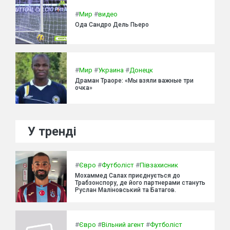
#
Мир
#
видео
Ода Сандро Дель Пьеро
#
Мир
#
Украина
#
Донецк
Драман Траоре: «Мы взяли важные три
очка»
У тренді
#
Євро
#
Футболіст
#
Півзахисник
Мохаммед Салах приєднується до
Трабзонспору, де його партнерами стануть
Руслан Маліновський та Батагов.
#
Євро
#
Вільний агент
#
Футболіст