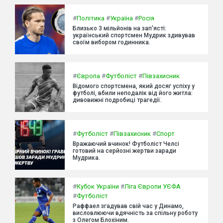
#
Політика
#
Україна
#
Росія
Близько 3 мільйонів на зап'ясті:
український спортсмен Мудрик здивував
своїм вибором годинника.
#
Європа
#
Футболіст
#
Півзахисник
Відомого спортсмена, який досяг успіху у
футболі, вбили неподалік від його житла:
дивовижні подробиці трагедії.
#
Футболіст
#
Півзахисник
#
Спорт
Вражаючий вчинок! Футболіст Челсі
готовий на серйозні жертви заради
Мудрика.
#
Кубок України
#
Ліга Європи УЄФА
#
Футболіст
Раффаел згадував свій час у Динамо,
висловлюючи вдячність за спільну роботу
з Олегом Блохіним.