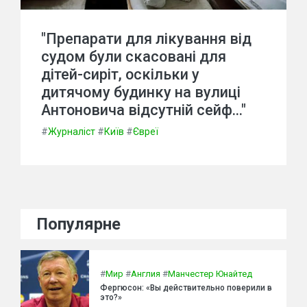
"Препарати для лікування від
судом були скасовані для
дітей-сиріт, оскільки у
дитячому будинку на вулиці
Антоновича відсутній сейф..."
#
Журналіст
#
Київ
#
Євреї
Популярне
#
Мир
#
Англия
#
Манчестер Юнайтед
Фергюсон: «Вы действительно поверили в
это?»