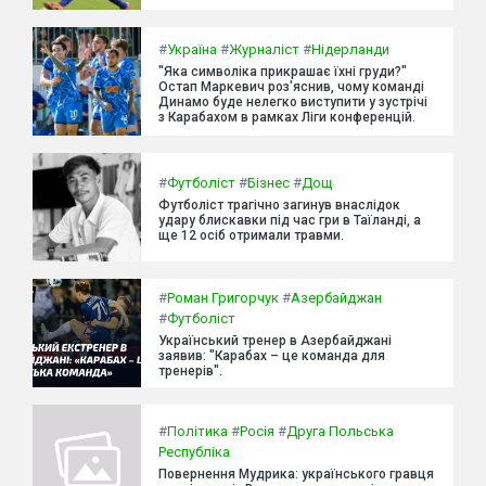
#
Україна
#
Журналіст
#
Нідерланди
"Яка символіка прикрашає їхні груди?"
Остап Маркевич роз'яснив, чому команді
Динамо буде нелегко виступити у зустрічі
з Карабахом в рамках Ліги конференцій.
#
Футболіст
#
Бізнес
#
Дощ
Футболіст трагічно загинув внаслідок
удару блискавки під час гри в Таїланді, а
ще 12 осіб отримали травми.
#
Роман Григорчук
#
Азербайджан
#
Футболіст
Український тренер в Азербайджані
заявив: "Карабах – це команда для
тренерів".
#
Політика
#
Росія
#
Друга Польська
Республіка
Повернення Мудрика: українського гравця