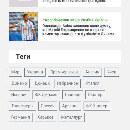
асоціюють із Волинською трагедією.
#
Азербайджан
#
Київ
#
Кубок України
Олександр Алієв висловив свою думку,
що Матвій Пономаренко не є зіркою -
коментар колишнього футболіста Динамо.
Теги
Мир
Украина
Премьер-лига
Англия
Киев
Динамо
Донецк
Избранное
Италия
Испания
ФК Динамо
Главное
Шахтер
Трансферы
Россия
Арсенал
ФК Шахтер
Германия
Харьков
Металлург