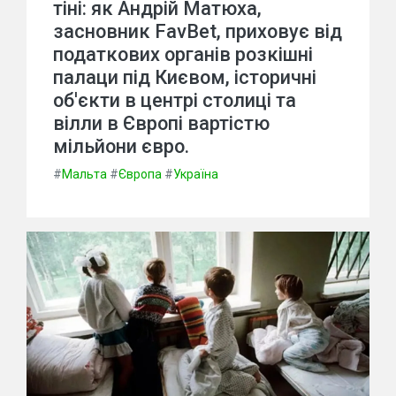
тіні: як Андрій Матюха,
засновник FavBet, приховує від
податкових органів розкішні
палаци під Києвом, історичні
об'єкти в центрі столиці та
вілли в Європі вартістю
мільйони євро.
#
Мальта
#
Європа
#
Україна