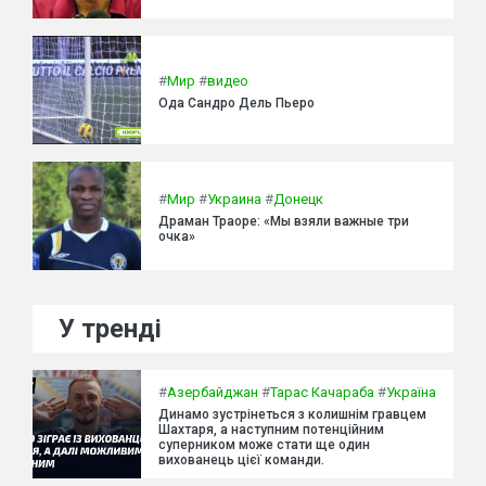
#
Мир
#
видео
Ода Сандро Дель Пьеро
#
Мир
#
Украина
#
Донецк
Драман Траоре: «Мы взяли важные три
очка»
У тренді
#
Азербайджан
#
Тарас Качараба
#
Україна
Динамо зустрінеться з колишнім гравцем
Шахтаря, а наступним потенційним
суперником може стати ще один
вихованець цієї команди.