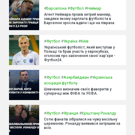
#
Барселона
#
Футбол
#
Неймар
Агент Неймара провів хитрий маневр,
завдяки якому зарплата футболіста в
Барселоні зросла вдвічі і ще на півраза.
#
Футбол
#
Україна
#
Київ
Український футболіст, який виступав у
Польщі та брав участь у єврокубках,
оголосив про закінчення своєї кар'єри -
Футбол24.
#
Футбол
#
Азербайджан
#
Українська
асоціація футболу
Шевченко визначив своїх фаворитів у
суперечці між ФІФА та УЄФА.
#
Футбол
#
Франція
#
Кріштіану Роналду
Сотні фанатів зібралися на чужу весільну
церемонію. Роналду виявився хитрішим за
всіх.