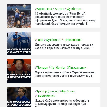
#
Аргентина
#
Англія
#
Футболіст
10 мільйонів доларів за "Руку Бога":
знамените футбольне взяття воріт,
оформлене Дієго Марадоною на світовому
чемпіонаті, буде продано на аукціоні.
#
Гана
#
Футболіст
#
Півзахисник
Динамо завершило угоду щодо переходу
хавбека перед початком сезону в УПЛ.
#
Лондон
#
Футболіст
#
Півзахисник
Один з провідних клубів в Україні знайшов
нову альтернативу для Вінісіуса Жуніора.
#
Тренер (спорт)
#
Футболіст
#
Півзахисник
Йожеф Сабо висловлює стурбованість
щодо Мудрика. Тренер звернувся до