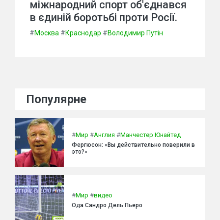
міжнародний спорт об'єднався
в єдиній боротьбі проти Росії.
#
Москва
#
Краснодар
#
Володимир Путін
Популярне
#
Мир
#
Англия
#
Манчестер Юнайтед
Фергюсон: «Вы действительно поверили в
это?»
#
Мир
#
видео
Ода Сандро Дель Пьеро