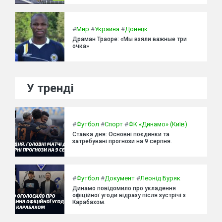
#
Мир
#
Украина
#
Донецк
Драман Траоре: «Мы взяли важные три
очка»
У тренді
#
Футбол
#
Спорт
#
ФК «Динамо» (Київ)
Ставка дня: Основні поєдинки та
затребувані прогнози на 9 серпня.
#
Футбол
#
Документ
#
Леонід Буряк
Динамо повідомило про укладення
офіційної угоди відразу після зустрічі з
Карабахом.