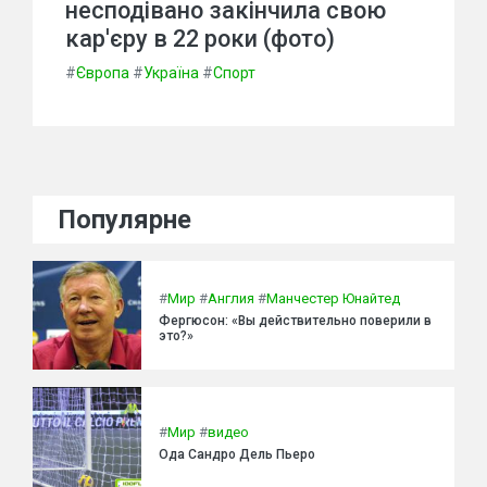
несподівано закінчила свою
кар'єру в 22 роки (фото)
#
Європа
#
Україна
#
Спорт
Популярне
#
Мир
#
Англия
#
Манчестер Юнайтед
Фергюсон: «Вы действительно поверили в
это?»
#
Мир
#
видео
Ода Сандро Дель Пьеро