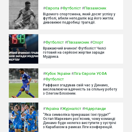
#
Європа
#
Футболіст
#
Півзахисник
Відомого спортсмена, який досяг успіху у
футболі, вбили неподалік від його житла:
дивовижні подробиці трагедії.
#
Футболіст
#
Півзахисник
#
Спорт
Вражаючий вчинок! Футболіст Челсі
готовий на серйозні жертви заради
Мудрика.
#
Кубок України
#
Ліга Європи УЄФА
#
Футболіст
Раффаел згадував свій час у Динамо,
висловлюючи вдячність за спільну роботу
з Олегом Блохіним.
#
Україна
#
Журналіст
#
Нідерланди
"Яка символіка прикрашає їхні груди?"
Остап Маркевич роз'яснив, чому команді
Динамо буде нелегко виступити у зустрічі
з Карабахом в рамках Ліги конференцій.