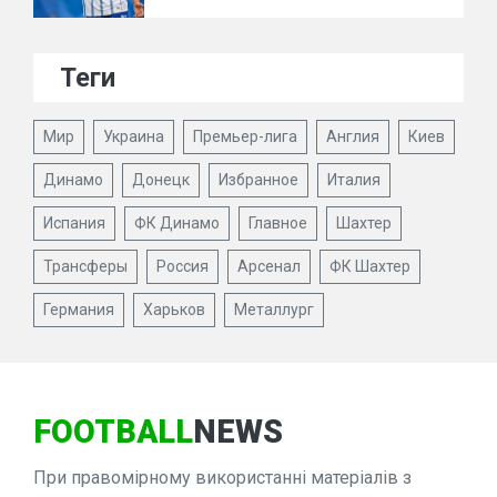
Теги
Мир
Украина
Премьер-лига
Англия
Киев
Динамо
Донецк
Избранное
Италия
Испания
ФК Динамо
Главное
Шахтер
Трансферы
Россия
Арсенал
ФК Шахтер
Германия
Харьков
Металлург
FOOTBALL
NEWS
При правомірному використанні матеріалів з