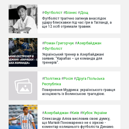
#
Футболіст
#
Бізнес
#
Дощ
Футболіст трагічно загинув внаслідок
удару блискавки під час гри в Таїланді, а
ще 12 осіб отримали травми.
#
Роман Григорчук
#
Азербайджан
#
Футболіст
Український тренер в Азербайджані
заявив: "Карабах – це команда для
тренерів".
#
Політика
#
Росія
#
Друга Польська
Республіка
Повернення Мудрика: українського гравця
асоціюють із Волинською трагедією.
#
Азербайджан
#
Київ
#
Кубок України
Олександр Алієв висловив свою думку,
що Матвій Пономаренко не є зіркою -
коментар колишнього футболіста Динамо.