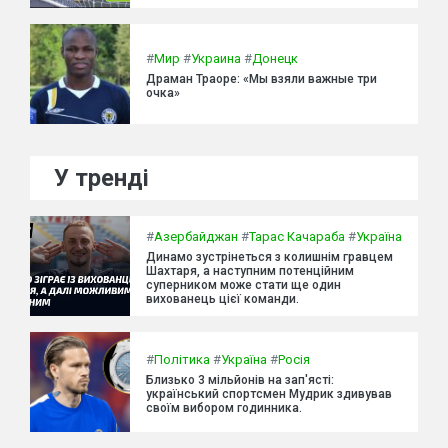
#
Мир
#
Украина
#
Донецк
Драман Траоре: «Мы взяли важные три
очка»
У тренді
#
Азербайджан
#
Тарас Качараба
#
Україна
Динамо зустрінеться з колишнім гравцем
Шахтаря, а наступним потенційним
суперником може стати ще один
вихованець цієї команди.
#
Політика
#
Україна
#
Росія
Близько 3 мільйонів на зап'ясті:
український спортсмен Мудрик здивував
своїм вибором годинника.