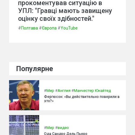
прокоментував ситуацію в
УПЛ: "Гравці мають завищену
оцінку своїх здібностей."
#
Полтава
#
Європа
#
YouTube
Популярне
#
Мир
#
Англия
#
Манчестер Юнайтед
Фергюсон: «Вы действительно поверили в
это?»
#
Мир
#
видео
Ода Сандро Дель Пьеро