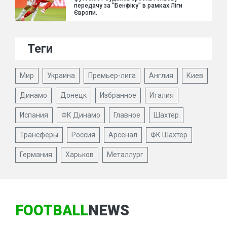
передачу за "Бенфіку" в рамках Ліги
Європи.
Теги
Мир
Украина
Премьер-лига
Англия
Киев
Динамо
Донецк
Избранное
Италия
Испания
ФК Динамо
Главное
Шахтер
Трансферы
Россия
Арсенал
ФК Шахтер
Германия
Харьков
Металлург
FOOTBALL
NEWS