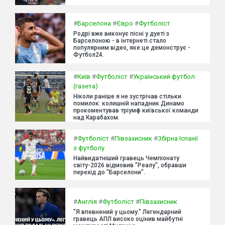
#
Барселона
#
Євро
#
Футболіст
Родрі вже виконує пісні у дуеті з
Барселоною - в інтернеті стало
популярним відео, яке це демонструє -
Футбол24.
#
Київ
#
Футболіст
#
Український футбол
(газета)
Ніколи раніше я не зустрічав стільки
помилок: колишній нападник Динамо
прокоментував тріумф київської команди
над Карабахом.
#
Футболіст
#
Півзахисник
#
Збірна Іспанії
з футболу
Найвидатніший гравець Чемпіонату
світу-2026 відмовив "Реалу", обравши
перехід до "Барселони".
#
Англія
#
Футболіст
#
Півзахисник
"Я впевнений у цьому." Легендарний
гравець АПЛ високо оцінив майбутні