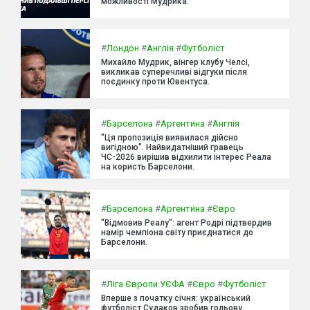
можливості Мудрика.
#
Лондон
#
Англія
#
Футболіст
Михайло Мудрик, вінгер клубу Челсі,
викликав суперечливі відгуки після
поєдинку проти Ювентуса.
#
Барселона
#
Аргентина
#
Англія
"Ця пропозиція виявилася дійсно
вигідною". Найвидатніший гравець
ЧС-2026 вирішив відхилити інтерес Реала
на користь Барселони.
#
Барселона
#
Аргентина
#
Євро
"Відмовив Реалу": агент Родрі підтвердив
намір чемпіона світу приєднатися до
Барселони.
#
Ліга Європи УЄФА
#
Євро
#
Футболіст
Вперше з початку січня: український
футболіст Судаков зробив гольову