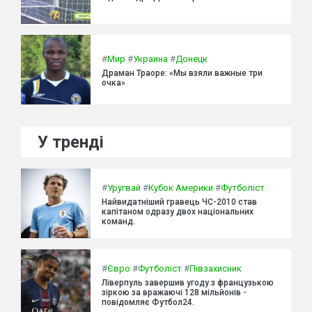
#
Мир
#
Украина
#
Донецк
Драман Траоре: «Мы взяли важные три
очка»
У тренді
#
Уругвай
#
Кубок Америки
#
Футболіст
Найвидатніший гравець ЧС-2010 став
капітаном одразу двох національних
команд.
#
Євро
#
Футболіст
#
Півзахисник
Ліверпуль завершив угоду з французькою
зіркою за вражаючі 128 мільйонів -
повідомляє Футбол24.