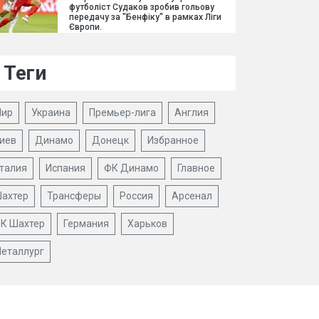
футболіст Судаков зробив гольову
передачу за "Бенфіку" в рамках Ліги
Європи.
Теги
ир
Украина
Премьер-лига
Англия
иев
Динамо
Донецк
Избранное
талия
Испания
ФК Динамо
Главное
ахтер
Трансферы
Россия
Арсенал
К Шахтер
Германия
Харьков
еталлург