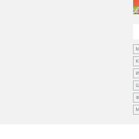
М
К
И
Ш
Ф
М