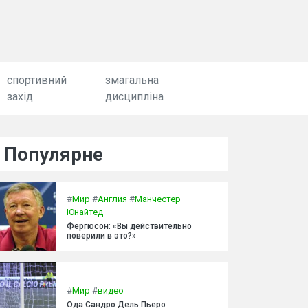
спортивний
змагальна
захід
дисципліна
Популярне
#
Мир
#
Англия
#
Манчестер
Юнайтед
Фергюсон: «Вы действительно
поверили в это?»
#
Мир
#
видео
Ода Сандро Дель Пьеро