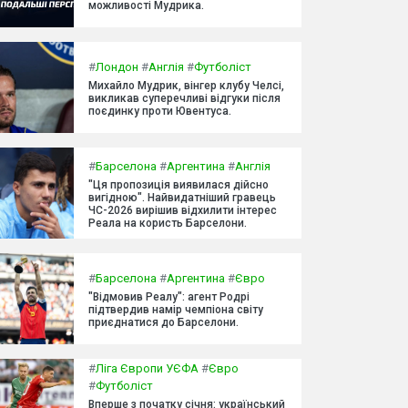
можливості Мудрика.
#
Лондон
#
Англія
#
Футболіст
Михайло Мудрик, вінгер клубу Челсі,
викликав суперечливі відгуки після
поєдинку проти Ювентуса.
#
Барселона
#
Аргентина
#
Англія
"Ця пропозиція виявилася дійсно
вигідною". Найвидатніший гравець
ЧС-2026 вирішив відхилити інтерес
Реала на користь Барселони.
#
Барселона
#
Аргентина
#
Євро
"Відмовив Реалу": агент Родрі
підтвердив намір чемпіона світу
приєднатися до Барселони.
#
Ліга Європи УЄФА
#
Євро
#
Футболіст
Вперше з початку січня: український