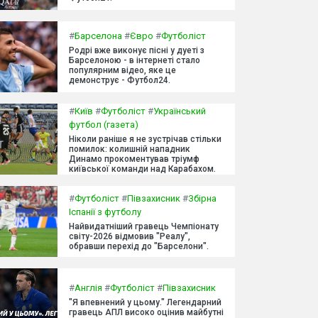
#
Барселона
#
Євро
#
Футболіст
Родрі вже виконує пісні у дуеті з
Барселоною - в інтернеті стало
популярним відео, яке це
демонструє - Футбол24.
#
Київ
#
Футболіст
#
Український
футбол (газета)
Ніколи раніше я не зустрічав стільки
помилок: колишній нападник
Динамо прокоментував тріумф
київської команди над Карабахом.
#
Футболіст
#
Півзахисник
#
Збірна
Іспанії з футболу
Найвидатніший гравець Чемпіонату
світу-2026 відмовив "Реалу",
обравши перехід до "Барселони".
#
Англія
#
Футболіст
#
Півзахисник
"Я впевнений у цьому." Легендарний
гравець АПЛ високо оцінив майбутні