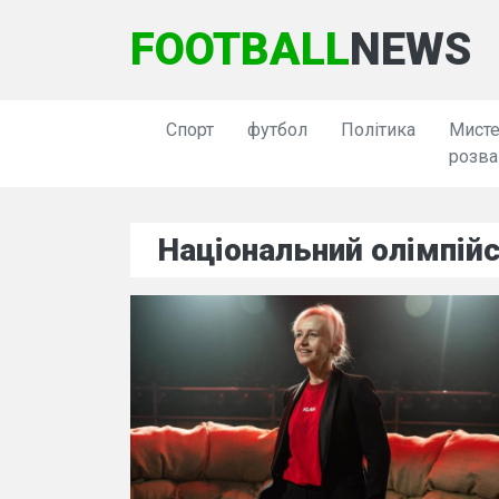
FOOTBALL
NEWS
Спорт
футбол
Політика
Мисте
розва
Національний олімпійс