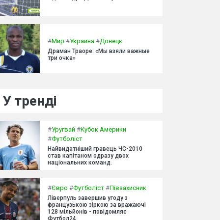
#
Мир
#
Украина
#
Донецк
Драман Траоре: «Мы взяли важные
три очка»
У тренді
#
Уругвай
#
Кубок Америки
#
Футболіст
Найвидатніший гравець ЧС-2010
став капітаном одразу двох
національних команд.
#
Євро
#
Футболіст
#
Півзахисник
Ліверпуль завершив угоду з
французькою зіркою за вражаючі
128 мільйонів - повідомляє
Футбол24.