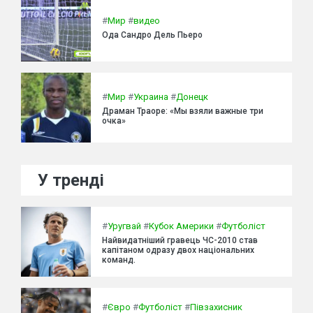
#
Мир
#
видео
Ода Сандро Дель Пьеро
#
Мир
#
Украина
#
Донецк
Драман Траоре: «Мы взяли важные три
очка»
У тренді
#
Уругвай
#
Кубок Америки
#
Футболіст
Найвидатніший гравець ЧС-2010 став
капітаном одразу двох національних
команд.
#
Євро
#
Футболіст
#
Півзахисник