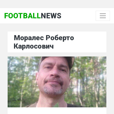
FOOTBALL
NEWS
Моралес Роберто
Карлосович