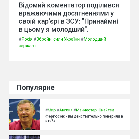
Відомий коментатор поділився
вражаючими досягненнями у
своїй кар'єрі в ЗСУ: "Принаймні
в цьому я молодший".
#
Росія
#
Збройні сили України
#
Молодший
сержант
Популярне
#
Мир
#
Англия
#
Манчестер Юнайтед
Фергюсон: «Вы действительно поверили в
это?»