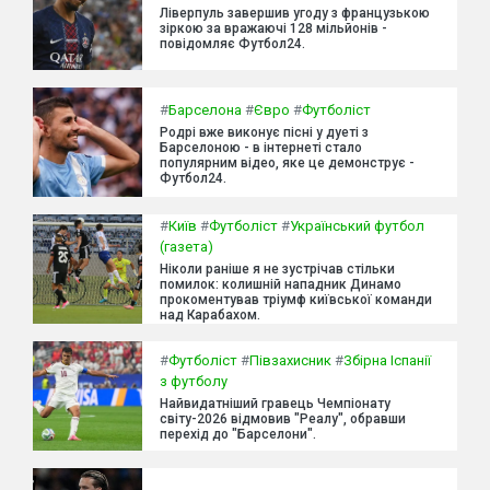
Ліверпуль завершив угоду з французькою
зіркою за вражаючі 128 мільйонів -
повідомляє Футбол24.
#
Барселона
#
Євро
#
Футболіст
Родрі вже виконує пісні у дуеті з
Барселоною - в інтернеті стало
популярним відео, яке це демонструє -
Футбол24.
#
Київ
#
Футболіст
#
Український футбол
(газета)
Ніколи раніше я не зустрічав стільки
помилок: колишній нападник Динамо
прокоментував тріумф київської команди
над Карабахом.
#
Футболіст
#
Півзахисник
#
Збірна Іспанії
з футболу
Найвидатніший гравець Чемпіонату
світу-2026 відмовив "Реалу", обравши
перехід до "Барселони".