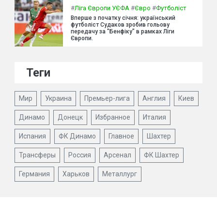
#
Ліга Європи УЄФА
#
Євро
#
Футболіст
Вперше з початку січня: український
футболіст Судаков зробив гольову
передачу за "Бенфіку" в рамках Ліги
Європи.
Теги
Мир
Украина
Премьер-лига
Англия
Киев
Динамо
Донецк
Избранное
Италия
Испания
ФК Динамо
Главное
Шахтер
Трансферы
Россия
Арсенал
ФК Шахтер
Германия
Харьков
Металлург