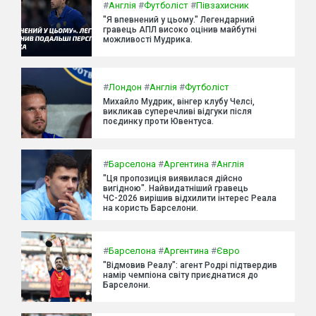
#
Англія
#
Футболіст
#
Півзахисник
"Я впевнений у цьому." Легендарний
гравець АПЛ високо оцінив майбутні
можливості Мудрика.
#
Лондон
#
Англія
#
Футболіст
Михайло Мудрик, вінгер клубу Челсі,
викликав суперечливі відгуки після
поєдинку проти Ювентуса.
#
Барселона
#
Аргентина
#
Англія
"Ця пропозиція виявилася дійсно
вигідною". Найвидатніший гравець
ЧС-2026 вирішив відхилити інтерес Реала
на користь Барселони.
#
Барселона
#
Аргентина
#
Євро
"Відмовив Реалу": агент Родрі підтвердив
намір чемпіона світу приєднатися до
Барселони.