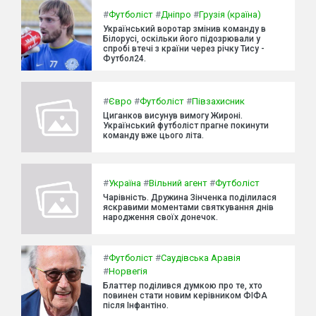
#
Футболіст
#
Дніпро
#
Грузія (країна)
Український воротар змінив команду в
Білорусі, оскільки його підозрювали у
спробі втечі з країни через річку Тису -
Футбол24.
#
Євро
#
Футболіст
#
Півзахисник
Циганков висунув вимогу Жироні.
Український футболіст прагне покинути
команду вже цього літа.
#
Україна
#
Вільний агент
#
Футболіст
Чарівність. Дружина Зінченка поділилася
яскравими моментами святкування днів
народження своїх донечок.
#
Футболіст
#
Саудівська Аравія
#
Норвегія
Блаттер поділився думкою про те, хто
повинен стати новим керівником ФІФА
після Інфантіно.