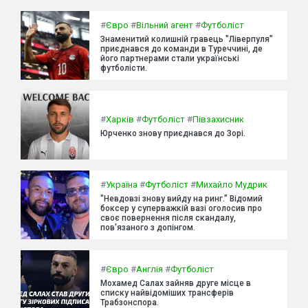
#
Євро
#
Вільний агент
#
Футболіст
Знаменитий колишній гравець "Ліверпуля"
приєднався до команди в Туреччині, де
його партнерами стали українські
футболісти.
#
Харків
#
Футболіст
#
Півзахисник
Юрченко знову приєднався до Зорі.
#
Україна
#
Футболіст
#
Михайло Мудрик
"Невдовзі знову вийду на ринг." Відомий
боксер у суперважкій вазі оголосив про
своє повернення після скандалу,
пов'язаного з допінгом.
#
Євро
#
Англія
#
Футболіст
Мохамед Салах зайняв друге місце в
списку найвідоміших трансферів
Трабзонспора.