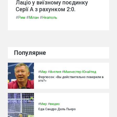
Лаціо у виїзному поєдинку
Серії А з рахунком 2:0.
#
Рим
#
Мілан
#
Неаполь
Популярне
#
Мир
#
Англия
#
Манчестер Юнайтед
Фергюсон: «Вы действительно поверили в
это?»
#
Мир
#
видео
Ода Сандро Дель Пьеро