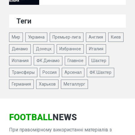
Теги
Мир
Украина
Премьер-лига
Англия
Киев
Динамо
Донецк
Избранное
Италия
Испания
ФК Динамо
Главное
Шахтер
Трансферы
Россия
Арсенал
ФК Шахтер
Германия
Харьков
Металлург
FOOTBALL
NEWS
При правомірному використанні матеріалів з