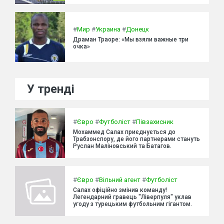
#
Мир
#
Украина
#
Донецк
Драман Траоре: «Мы взяли важные три
очка»
У тренді
#
Євро
#
Футболіст
#
Півзахисник
Мохаммед Салах приєднується до
Трабзонспору, де його партнерами стануть
Руслан Маліновський та Батагов.
#
Євро
#
Вільний агент
#
Футболіст
Салах офіційно змінив команду!
Легендарний гравець "Ліверпуля" уклав
угоду з турецьким футбольним гігантом.