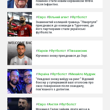
повинен стати новим керівником ФІФА
після Інфантіно.
#
Євро
#
Вільний агент
#
Футболіст
Знаменитий колишній гравець "Ліверпуля"
приєднався до команди в Туреччині, де
його партнерами стали українські
футболісти.
#
Харків
#
Футболіст
#
Півзахисник
Юрченко знову приєднався до Зорі.
#
Україна
#
Футболіст
#
Михайло Мудрик
"Невдовзі знову вийду на ринг." Відомий
боксер у суперважкій вазі оголосив про
своє повернення після скандалу,
пов'язаного з допінгом.
#
Євро
#
Англія
#
Футболіст
Мохамед Салах зайняв друге місце в