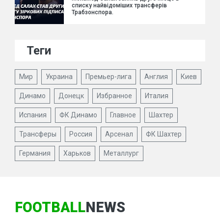
списку найвідоміших трансферів
Трабзонспора.
Теги
Мир
Украина
Премьер-лига
Англия
Киев
Динамо
Донецк
Избранное
Италия
Испания
ФК Динамо
Главное
Шахтер
Трансферы
Россия
Арсенал
ФК Шахтер
Германия
Харьков
Металлург
FOOTBALL
NEWS