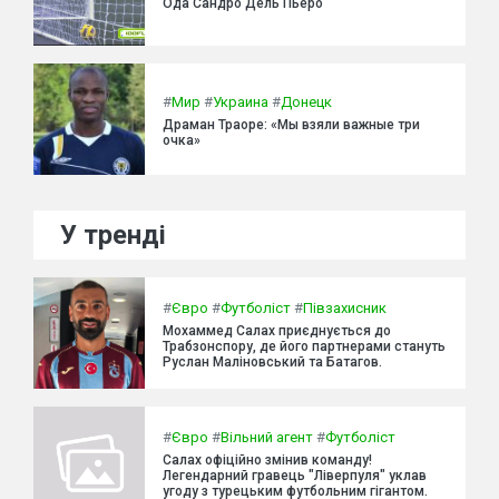
Ода Сандро Дель Пьеро
#
Мир
#
Украина
#
Донецк
Драман Траоре: «Мы взяли важные три
очка»
У тренді
#
Євро
#
Футболіст
#
Півзахисник
Мохаммед Салах приєднується до
Трабзонспору, де його партнерами стануть
Руслан Маліновський та Батагов.
#
Євро
#
Вільний агент
#
Футболіст
Салах офіційно змінив команду!
Легендарний гравець "Ліверпуля" уклав
угоду з турецьким футбольним гігантом.