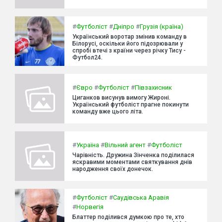
#
Футболіст
#
Дніпро
#
Грузія (країна)
Український воротар змінив команду в
Білорусі, оскільки його підозрювали у
спробі втечі з країни через річку Тису -
Футбол24.
#
Євро
#
Футболіст
#
Півзахисник
Циганков висунув вимогу Жироні.
Український футболіст прагне покинути
команду вже цього літа.
#
Україна
#
Вільний агент
#
Футболіст
Чарівність. Дружина Зінченка поділилася
яскравими моментами святкування днів
народження своїх донечок.
#
Футболіст
#
Саудівська Аравія
#
Норвегія
Блаттер поділився думкою про те, хто