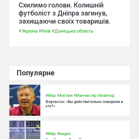
Схилимо голови. Колишній
футболіст з Дніпра загинув,
захищаючи своїх товаришів.
#
Україна
#
Київ
#
Донецька область
Популярне
#
Мир
#
Англия
#
Манчестер Юнайтед
Фергюсон: «Вы действительно поверили в
это?»
#
Мир
#
видео