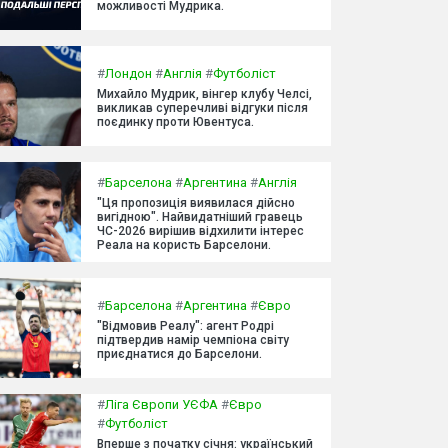
можливості Мудрика.
#
Лондон
#
Англія
#
Футболіст
Михайло Мудрик, вінгер клубу Челсі,
викликав суперечливі відгуки після
поєдинку проти Ювентуса.
#
Барселона
#
Аргентина
#
Англія
"Ця пропозиція виявилася дійсно
вигідною". Найвидатніший гравець
ЧС-2026 вирішив відхилити інтерес
Реала на користь Барселони.
#
Барселона
#
Аргентина
#
Євро
"Відмовив Реалу": агент Родрі
підтвердив намір чемпіона світу
приєднатися до Барселони.
#
Ліга Європи УЄФА
#
Євро
#
Футболіст
Вперше з початку січня: український