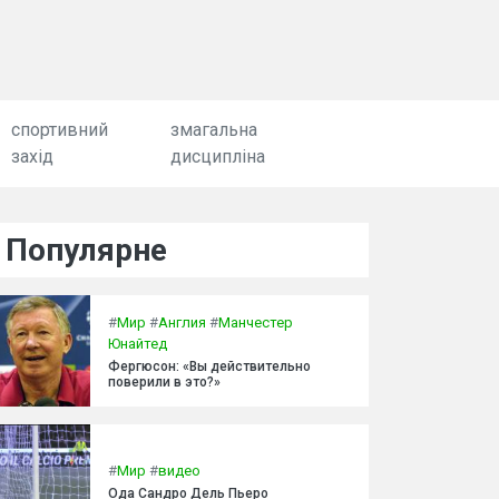
спортивний
змагальна
захід
дисципліна
Популярне
#
Мир
#
Англия
#
Манчестер
Юнайтед
Фергюсон: «Вы действительно
поверили в это?»
#
Мир
#
видео
Ода Сандро Дель Пьеро