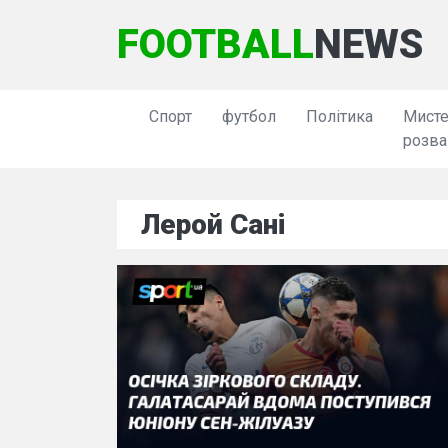
FOOTBALL
NEWS
Спорт
футбол
Політика
Мисте
розва
Лерой Сані