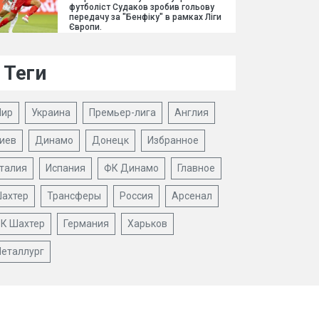
футболіст Судаков зробив гольову
передачу за "Бенфіку" в рамках Ліги
Європи.
Теги
ир
Украина
Премьер-лига
Англия
иев
Динамо
Донецк
Избранное
талия
Испания
ФК Динамо
Главное
ахтер
Трансферы
Россия
Арсенал
К Шахтер
Германия
Харьков
еталлург