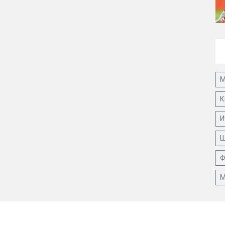
М
К
И
Ш
Ф
М