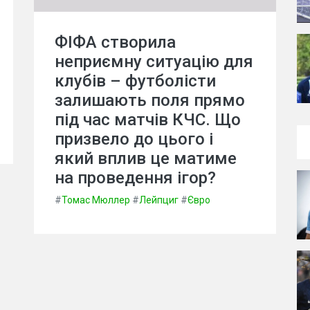
ФІФА створила
неприємну ситуацію для
клубів – футболісти
залишають поля прямо
під час матчів КЧС. Що
призвело до цього і
який вплив це матиме
на проведення ігор?
#
Томас Мюллер
#
Лейпциг
#
Євро