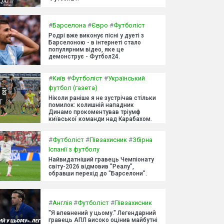
#
Барселона
#
Євро
#
Футболіст
Родрі вже виконує пісні у дуеті з
Барселоною - в інтернеті стало
популярним відео, яке це
демонструє - Футбол24.
#
Київ
#
Футболіст
#
Український
футбол (газета)
Ніколи раніше я не зустрічав стільки
помилок: колишній нападник
Динамо прокоментував тріумф
київської команди над Карабахом.
#
Футболіст
#
Півзахисник
#
Збірна
Іспанії з футболу
Найвидатніший гравець Чемпіонату
світу-2026 відмовив "Реалу",
обравши перехід до "Барселони".
#
Англія
#
Футболіст
#
Півзахисник
"Я впевнений у цьому." Легендарний
гравець АПЛ високо оцінив майбутні