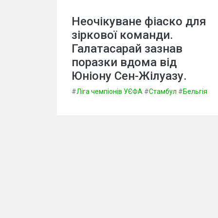
Неочікуване фіаско для
зіркової команди.
Галатасарай зазнав
поразки вдома від
Юніону Сен-Жілуазу.
#
Ліга чемпіонів УЄФА
#
Стамбул
#
Бельгія