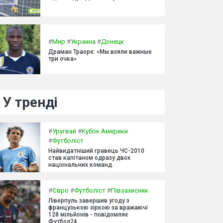
#
Мир
#
Украина
#
Донецк
Драман Траоре: «Мы взяли важные
три очка»
У тренді
#
Уругвай
#
Кубок Америки
#
Футболіст
Найвидатніший гравець ЧС-2010
став капітаном одразу двох
національних команд.
#
Євро
#
Футболіст
#
Півзахисник
Ліверпуль завершив угоду з
французькою зіркою за вражаючі
128 мільйонів - повідомляє
Футбол24.