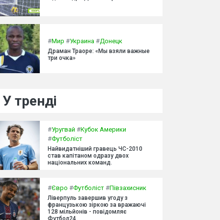
#
Мир
#
Украина
#
Донецк
Драман Траоре: «Мы взяли важные
три очка»
У тренді
#
Уругвай
#
Кубок Америки
#
Футболіст
Найвидатніший гравець ЧС-2010
став капітаном одразу двох
національних команд.
#
Євро
#
Футболіст
#
Півзахисник
Ліверпуль завершив угоду з
французькою зіркою за вражаючі
128 мільйонів - повідомляє
Футбол24.