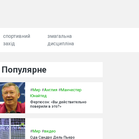
спортивний
змагальна
захід
дисципліна
Популярне
#
Мир
#
Англия
#
Манчестер
Юнайтед
Фергюсон: «Вы действительно
поверили в это?»
#
Мир
#
видео
Ода Сандро Дель Пьеро