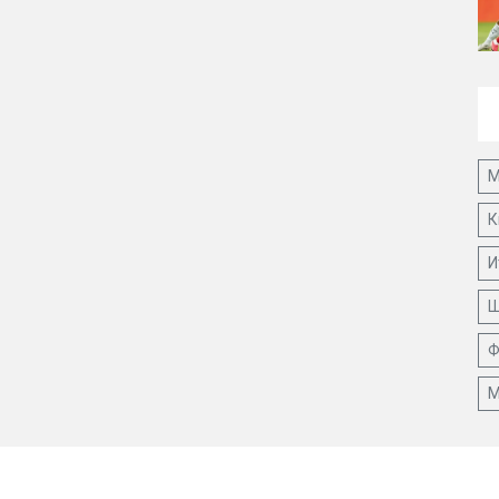
М
К
И
Ш
Ф
М