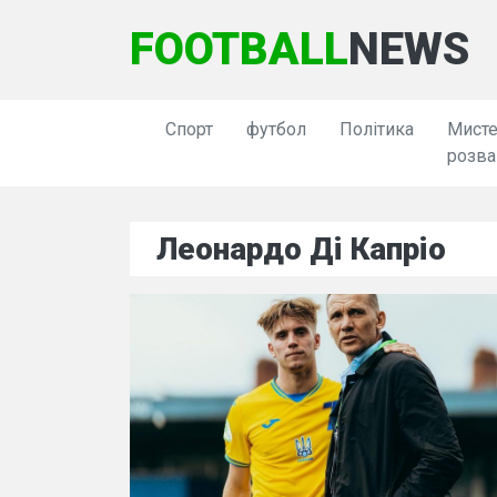
FOOTBALL
NEWS
Спорт
футбол
Політика
Мисте
розва
Леонардо Ді Капріо