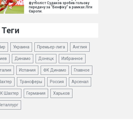
футболіст Судаков зробив гольову
передачу за "Бенфіку" в рамках Ліги
Європи.
Теги
ир
Украина
Премьер-лига
Англия
иев
Динамо
Донецк
Избранное
талия
Испания
ФК Динамо
Главное
ахтер
Трансферы
Россия
Арсенал
К Шахтер
Германия
Харьков
еталлург