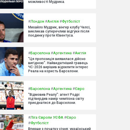
можливості Мудрика.
#
Лондон
#
Англія
#
Футболіст
Михайло Мудрик, вінгер клубу Челсі,
викликав суперечливі відгуки після
поєдинку проти Ювентуса.
#
Барселона
#
Аргентина
#
Англія
"Ця пропозиція виявилася дійсно
вигідною". Найвидатніший гравець
ЧС-2026 вирішив відхилити інтерес
Реала на користь Барселони.
#
Барселона
#
Аргентина
#
Євро
"Відмовив Реалу": агент Родрі
підтвердив намір чемпіона світу
приєднатися до Барселони.
#
Ліга Європи УЄФА
#
Євро
#
Футболіст
Вперше з початку січня: український