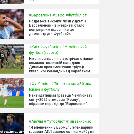
#
Барселона
#
Євро
#
Футболіст
Родрі вже виконує пісні у дуеті з
Барселоною - в інтернеті стало
популярним відео, яке це
демонструє - Футбол24.
#
Київ
#
Футболіст
#
Український
футбол (газета)
Ніколи раніше я не зустрічав стільки
помилок: колишній нападник
Динамо прокоментував тріумф
київської команди над Карабахом.
#
Футболіст
#
Півзахисник
#
Збірна
Іспанії з футболу
Найвидатніший гравець Чемпіонату
світу-2026 відмовив "Реалу",
обравши перехід до "Барселони".
#
Англія
#
Футболіст
#
Півзахисник
"Я впевнений у цьому." Легендарний
гравець АПЛ високо оцінив майбутні