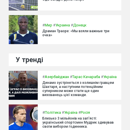
#
Мир
#
Украина
#
Донецк
Драман Траоре: «Мы взяли важные три
очка»
У тренді
#
Азербайджан
#
Тарас Качараба
#
Україна
Динамо зустрінеться з колишнім гравцем
Шахтаря, а наступним потенційним
суперником може стати ще один
вихованець цієї команди.
#
Політика
#
Україна
#
Росія
Близько 3 мільйонів на зап'ясті:
український спортсмен Мудрик здивував
своїм вибором годинника.