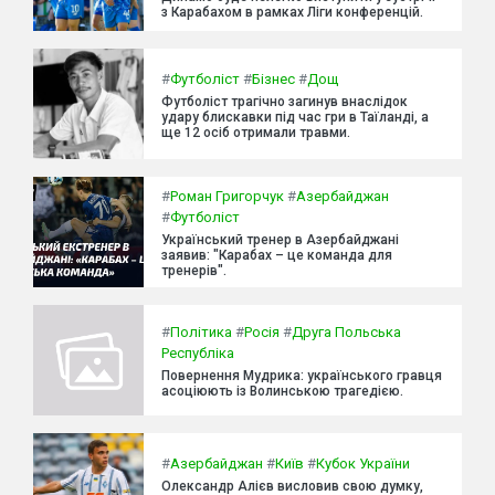
з Карабахом в рамках Ліги конференцій.
#
Футболіст
#
Бізнес
#
Дощ
Футболіст трагічно загинув внаслідок
удару блискавки під час гри в Таїланді, а
ще 12 осіб отримали травми.
#
Роман Григорчук
#
Азербайджан
#
Футболіст
Український тренер в Азербайджані
заявив: "Карабах – це команда для
тренерів".
#
Політика
#
Росія
#
Друга Польська
Республіка
Повернення Мудрика: українського гравця
асоціюють із Волинською трагедією.
#
Азербайджан
#
Київ
#
Кубок України
Олександр Алієв висловив свою думку,