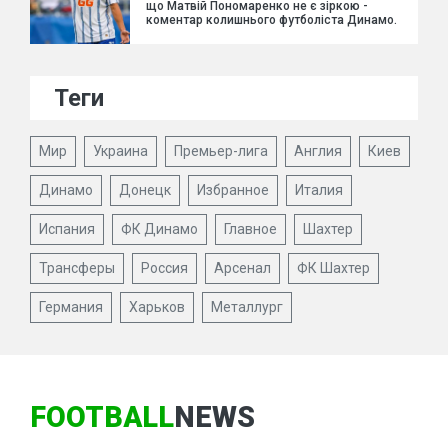
що Матвій Пономаренко не є зіркою -
коментар колишнього футболіста Динамо.
Теги
Мир
Украина
Премьер-лига
Англия
Киев
Динамо
Донецк
Избранное
Италия
Испания
ФК Динамо
Главное
Шахтер
Трансферы
Россия
Арсенал
ФК Шахтер
Германия
Харьков
Металлург
FOOTBALL
NEWS