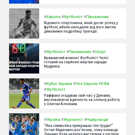
#
Європа
#
Футболіст
#
Півзахисник
Відомого спортсмена, який досяг успіху у
футболі, вбили неподалік від його житла:
дивовижні подробиці трагедії.
#
Футболіст
#
Півзахисник
#
Спорт
Вражаючий вчинок! Футболіст Челсі
готовий на серйозні жертви заради
Мудрика.
#
Кубок України
#
Ліга Європи УЄФА
#
Футболіст
Раффаел згадував свій час у Динамо,
висловлюючи вдячність за спільну роботу
з Олегом Блохіним.
#
Україна
#
Журналіст
#
Нідерланди
"Яка символіка прикрашає їхні груди?"
Остап Маркевич роз'яснив, чому команді
Динамо буде нелегко виступити у зустрічі