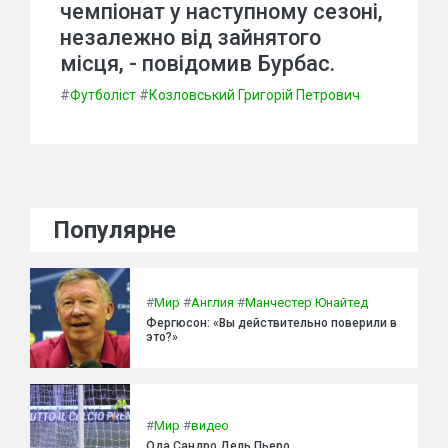
чемпіонат у наступному сезоні,
незалежно від зайнятого
місця, - повідомив Бурбас.
#
Футболіст
#
Козловський Григорій Петрович
Популярне
#
Мир
#
Англия
#
Манчестер Юнайтед
Фергюсон: «Вы действительно поверили в
это?»
#
Мир
#
видео
Ода Сандро Дель Пьеро