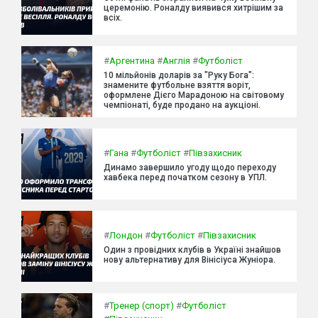
церемонію. Роналду виявився хитрішим за
всіх.
#
Аргентина
#
Англія
#
Футболіст
10 мільйонів доларів за "Руку Бога":
знамените футбольне взяття воріт,
оформлене Дієго Марадоною на світовому
чемпіонаті, буде продано на аукціоні.
#
Гана
#
Футболіст
#
Півзахисник
Динамо завершило угоду щодо переходу
хавбека перед початком сезону в УПЛ.
#
Лондон
#
Футболіст
#
Півзахисник
Один з провідних клубів в Україні знайшов
нову альтернативу для Вінісіуса Жуніора.
#
Тренер (спорт)
#
Футболіст