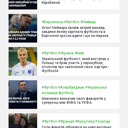
Карабахом.
#
Барселона
#
Футбол
#
Неймар
Агент Неймара провів хитрий маневр,
завдяки якому зарплата футболіста в
Барселоні зросла вдвічі і ще на півраза.
#
Футбол
#
Україна
#
Київ
Український футболіст, який виступав у
Польщі та брав участь у єврокубках,
оголосив про закінчення своєї кар'єри -
Футбол24.
#
Футбол
#
Азербайджан
#
Українська
асоціація футболу
Шевченко визначив своїх фаворитів у
суперечці між ФІФА та УЄФА.
#
Футбол
#
Франція
#
Кріштіану Роналду
Сотні фанатів зібралися на чужу весільну