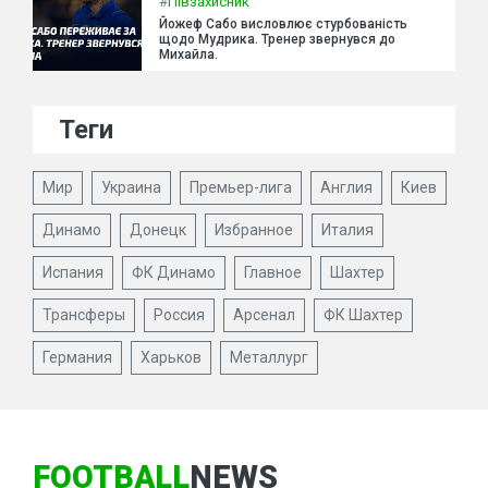
#
Півзахисник
Йожеф Сабо висловлює стурбованість
щодо Мудрика. Тренер звернувся до
Михайла.
Теги
Мир
Украина
Премьер-лига
Англия
Киев
Динамо
Донецк
Избранное
Италия
Испания
ФК Динамо
Главное
Шахтер
Трансферы
Россия
Арсенал
ФК Шахтер
Германия
Харьков
Металлург
FOOTBALL
NEWS