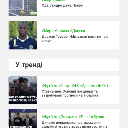
Ода Сандро Дель Пьеро
#
Мир
#
Украина
#
Донецк
Драман Траоре: «Мы взяли важные три
очка»
У тренді
#
Футбол
#
Спорт
#
ФК «Динамо» (Київ)
Ставка дня: Основні поєдинки та
затребувані прогнози на 9 серпня.
#
Футбол
#
Документ
#
Леонід Буряк
Динамо повідомило про укладення
офіційної угоди відразу після зустрічі з