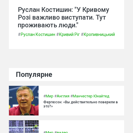
Руслан Костишин: "У Кривому
Розі важливо виступати. Тут
проживають люди."
#
Руслан Костишин
#
Кривий Ріг
#
Кропивницький
Популярне
#
Мир
#
Англия
#
Манчестер Юнайтед
Фергюсон: «Вы действительно поверили в
это?»
#
Мир
#
видео