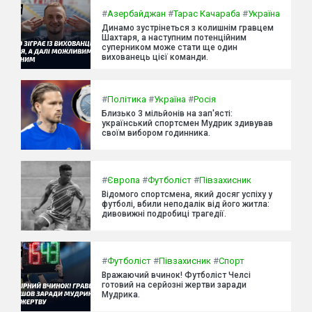
#
Азербайджан
#
Тарас Качараба
#
Україна
Динамо зустрінеться з колишнім гравцем
Шахтаря, а наступним потенційним
суперником може стати ще один
вихованець цієї команди.
#
Політика
#
Україна
#
Росія
Близько 3 мільйонів на зап'ясті:
український спортсмен Мудрик здивував
своїм вибором годинника.
#
Європа
#
Футболіст
#
Півзахисник
Відомого спортсмена, який досяг успіху у
футболі, вбили неподалік від його житла:
дивовижні подробиці трагедії.
#
Футболіст
#
Півзахисник
#
Спорт
Вражаючий вчинок! Футболіст Челсі
готовий на серйозні жертви заради
Мудрика.