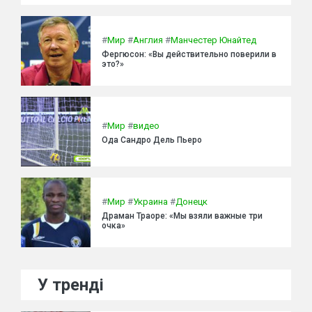
#
Мир
#
Англия
#
Манчестер Юнайтед
Фергюсон: «Вы действительно поверили в
это?»
#
Мир
#
видео
Ода Сандро Дель Пьеро
#
Мир
#
Украина
#
Донецк
Драман Траоре: «Мы взяли важные три
очка»
У тренді