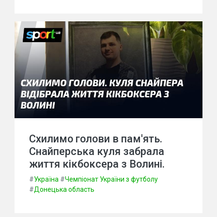
Схилимо голови в пам'ять.
Снайперська куля забрала
життя кікбоксера з Волині.
#
Україна
#
Чемпіонат України з футболу
#
Донецька область