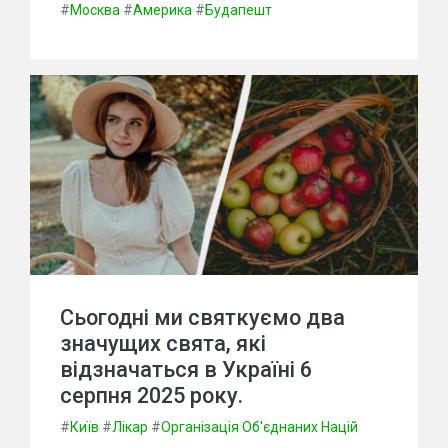
#
Москва
#
Америка
#
Будапешт
Сьогодні ми святкуємо два
значущих свята, які
відзначаться в Україні 6
серпня 2025 року.
#
Київ
#
Лікар
#
Організація Об'єднаних Націй