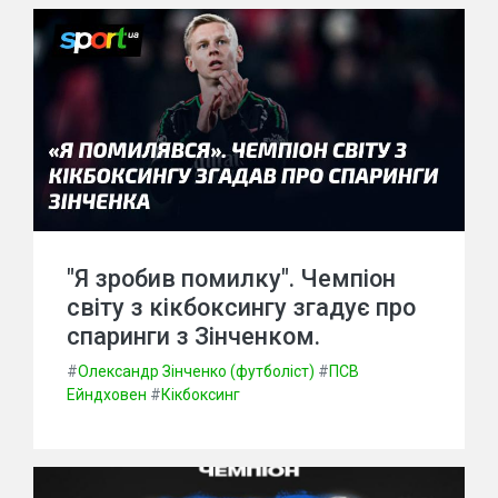
"Я зробив помилку". Чемпіон
світу з кікбоксингу згадує про
спаринги з Зінченком.
#
Олександр Зінченко (футболіст)
#
ПСВ
Ейндховен
#
Кікбоксинг