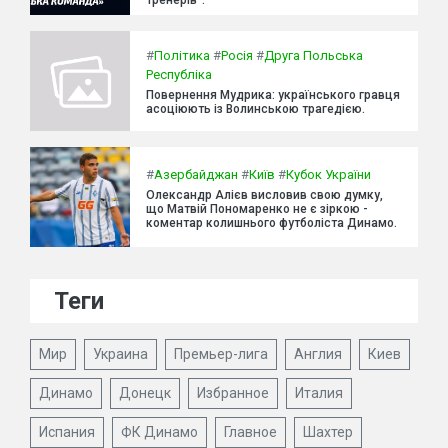
тренерів".
#
Політика
#
Росія
#
Друга Польська
Республіка
Повернення Мудрика: українського гравця
асоціюють із Волинською трагедією.
#
Азербайджан
#
Київ
#
Кубок України
Олександр Алієв висловив свою думку,
що Матвій Пономаренко не є зіркою -
коментар колишнього футболіста Динамо.
Теги
Мир
Украина
Премьер-лига
Англия
Киев
Динамо
Донецк
Избранное
Италия
Испания
ФК Динамо
Главное
Шахтер