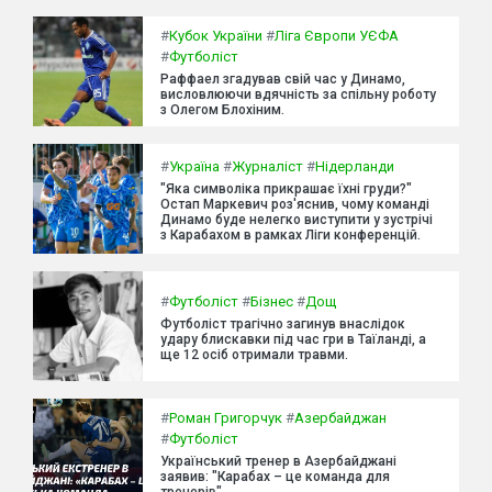
#
Кубок України
#
Ліга Європи УЄФА
#
Футболіст
Раффаел згадував свій час у Динамо,
висловлюючи вдячність за спільну роботу
з Олегом Блохіним.
#
Україна
#
Журналіст
#
Нідерланди
"Яка символіка прикрашає їхні груди?"
Остап Маркевич роз'яснив, чому команді
Динамо буде нелегко виступити у зустрічі
з Карабахом в рамках Ліги конференцій.
#
Футболіст
#
Бізнес
#
Дощ
Футболіст трагічно загинув внаслідок
удару блискавки під час гри в Таїланді, а
ще 12 осіб отримали травми.
#
Роман Григорчук
#
Азербайджан
#
Футболіст
Український тренер в Азербайджані
заявив: "Карабах – це команда для