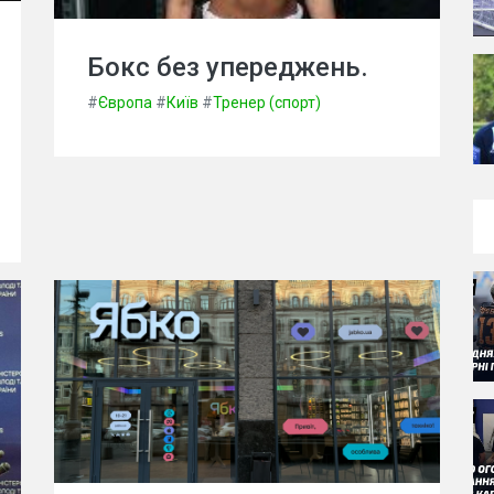
Бокс без упереджень.
#
Європа
#
Київ
#
Тренер (спорт)