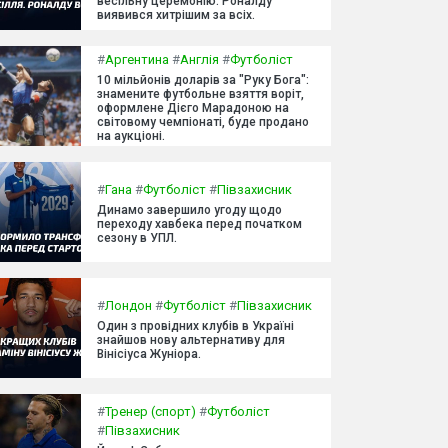
весільну церемонію. Роналду
виявився хитрішим за всіх.
#
Аргентина
#
Англія
#
Футболіст
10 мільйонів доларів за "Руку Бога":
знамените футбольне взяття воріт,
оформлене Дієго Марадоною на
світовому чемпіонаті, буде продано
на аукціоні.
#
Гана
#
Футболіст
#
Півзахисник
Динамо завершило угоду щодо
переходу хавбека перед початком
сезону в УПЛ.
#
Лондон
#
Футболіст
#
Півзахисник
Один з провідних клубів в Україні
знайшов нову альтернативу для
Вінісіуса Жуніора.
#
Тренер (спорт)
#
Футболіст
#
Півзахисник