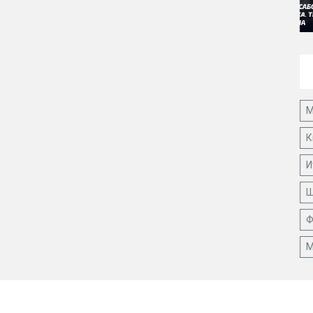
М
К
И
Ш
Ф
М