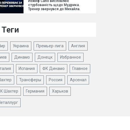
Йожеф Сабо висловлює
стурбованість щодо Мудрика.
Тренер звернувся до Михайла.
Теги
ир
Украина
Премьер-лига
Англия
иев
Динамо
Донецк
Избранное
талия
Испания
ФК Динамо
Главное
ахтер
Трансферы
Россия
Арсенал
К Шахтер
Германия
Харьков
еталлург