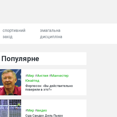
спортивний
змагальна
захід
дисципліна
Популярне
#
Мир
#
Англия
#
Манчестер
Юнайтед
Фергюсон: «Вы действительно
поверили в это?»
#
Мир
#
видео
Ода Сандро Дель Пьеро