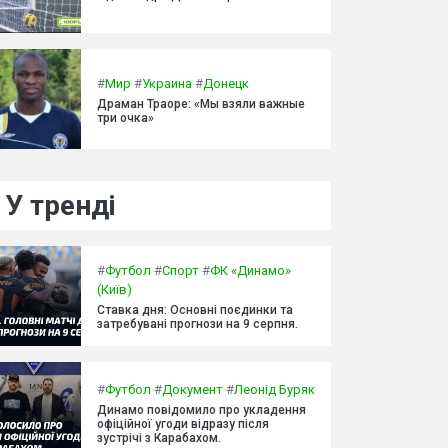
#
Мир
#
Украина
#
Донецк
Драман Траоре: «Мы взяли важные
три очка»
У тренді
#
Футбол
#
Спорт
#
ФК «Динамо»
(Київ)
Ставка дня: Основні поєдинки та
затребувані прогнози на 9 серпня.
#
Футбол
#
Документ
#
Леонід Буряк
Динамо повідомило про укладення
офіційної угоди відразу після
зустрічі з Карабахом.