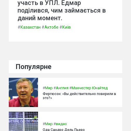
участь в УПЛ. Едмар
поділився, чим займається в
даний момент.
#
Казахстан
#
Актобе
#
Київ
Популярне
#
Мир
#
Англия
#
Манчестер Юнайтед
Фергюсон: «Вы действительно поверили в
это?»
#
Мир
#
видео
Ода Сандро Дель Пьеро