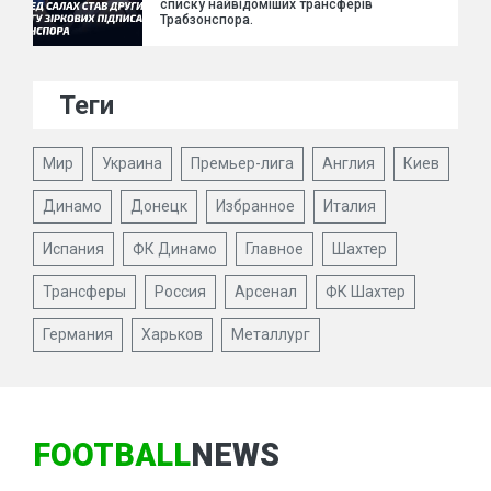
списку найвідоміших трансферів
Трабзонспора.
Теги
Мир
Украина
Премьер-лига
Англия
Киев
Динамо
Донецк
Избранное
Италия
Испания
ФК Динамо
Главное
Шахтер
Трансферы
Россия
Арсенал
ФК Шахтер
Германия
Харьков
Металлург
FOOTBALL
NEWS