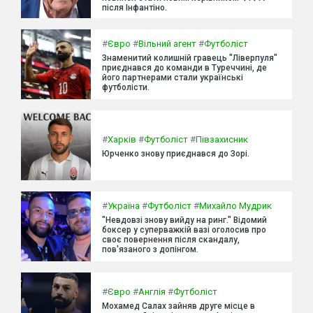
після Інфантіно.
#
Євро
#
Вільний агент
#
Футболіст
Знаменитий колишній гравець "Ліверпуля"
приєднався до команди в Туреччині, де
його партнерами стали українські
футболісти.
#
Харків
#
Футболіст
#
Півзахисник
Юрченко знову приєднався до Зорі.
#
Україна
#
Футболіст
#
Михайло Мудрик
"Невдовзі знову вийду на ринг." Відомий
боксер у суперважкій вазі оголосив про
своє повернення після скандалу,
пов'язаного з допінгом.
#
Євро
#
Англія
#
Футболіст
Мохамед Салах зайняв друге місце в