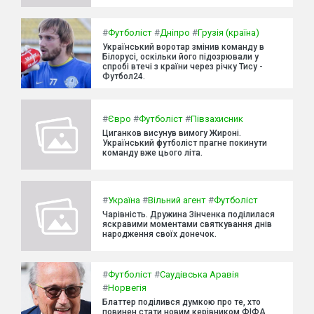
#
Футболіст
#
Дніпро
#
Грузія (країна)
Український воротар змінив команду в
Білорусі, оскільки його підозрювали у
спробі втечі з країни через річку Тису -
Футбол24.
#
Євро
#
Футболіст
#
Півзахисник
Циганков висунув вимогу Жироні.
Український футболіст прагне покинути
команду вже цього літа.
#
Україна
#
Вільний агент
#
Футболіст
Чарівність. Дружина Зінченка поділилася
яскравими моментами святкування днів
народження своїх донечок.
#
Футболіст
#
Саудівська Аравія
#
Норвегія
Блаттер поділився думкою про те, хто
повинен стати новим керівником ФІФА