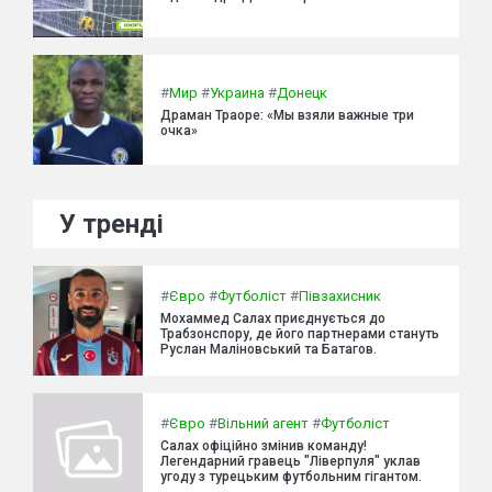
#
Мир
#
Украина
#
Донецк
Драман Траоре: «Мы взяли важные три
очка»
У тренді
#
Євро
#
Футболіст
#
Півзахисник
Мохаммед Салах приєднується до
Трабзонспору, де його партнерами стануть
Руслан Маліновський та Батагов.
#
Євро
#
Вільний агент
#
Футболіст
Салах офіційно змінив команду!
Легендарний гравець "Ліверпуля" уклав
угоду з турецьким футбольним гігантом.