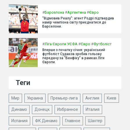
#
Барселона
#
Аргентина
#
Євро
"Відмовив Реалу": агент Родрі підтвердив
намір чемпіона світу приєднатися до
Барселони.
#
Ліга Європи УЄФА
#
Євро
#
Футболіст
Вперше з початку січня: український
футболіст Судаков зробив гольову
передачу за "Бенфіку" в рамках Ліги
Європи.
Теги
Мир
Украина
Премьер-лига
Англия
Киев
Динамо
Донецк
Избранное
Италия
Испания
ФК Динамо
Главное
Шахтер