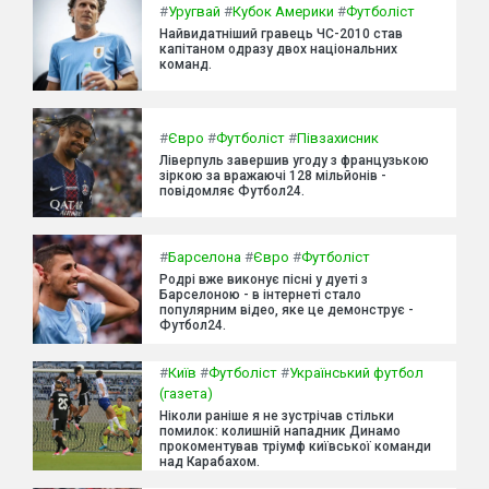
#
Уругвай
#
Кубок Америки
#
Футболіст
Найвидатніший гравець ЧС-2010 став
капітаном одразу двох національних
команд.
#
Євро
#
Футболіст
#
Півзахисник
Ліверпуль завершив угоду з французькою
зіркою за вражаючі 128 мільйонів -
повідомляє Футбол24.
#
Барселона
#
Євро
#
Футболіст
Родрі вже виконує пісні у дуеті з
Барселоною - в інтернеті стало
популярним відео, яке це демонструє -
Футбол24.
#
Київ
#
Футболіст
#
Український футбол
(газета)
Ніколи раніше я не зустрічав стільки
помилок: колишній нападник Динамо
прокоментував тріумф київської команди
над Карабахом.