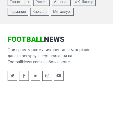
Трансферы
Россия
Арсенал
ФК Шахтер
Германия
Харьков
Металлург
FOOTBALL
NEWS
При правомірному використанні матеріалів з
даного ресурсу гіперпосилання на
FootballNews.com.ua обов'язкове.