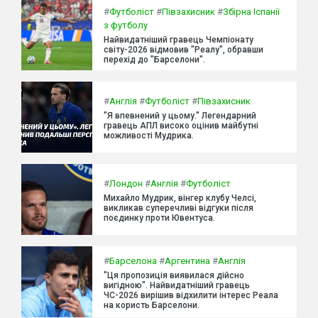
#
Футболіст
#
Півзахисник
#
Збірна Іспанії
з футболу
Найвидатніший гравець Чемпіонату
світу-2026 відмовив "Реалу", обравши
перехід до "Барселони".
#
Англія
#
Футболіст
#
Півзахисник
"Я впевнений у цьому." Легендарний
гравець АПЛ високо оцінив майбутні
можливості Мудрика.
#
Лондон
#
Англія
#
Футболіст
Михайло Мудрик, вінгер клубу Челсі,
викликав суперечливі відгуки після
поєдинку проти Ювентуса.
#
Барселона
#
Аргентина
#
Англія
"Ця пропозиція виявилася дійсно
вигідною". Найвидатніший гравець
ЧС-2026 вирішив відхилити інтерес Реала
на користь Барселони.