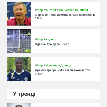
#
Мир
#
Англия
#
Манчестер Юнайтед
Фергюсон: «Вы действительно поверили в
это?»
#
Мир
#
видео
Ода Сандро Дель Пьеро
#
Мир
#
Украина
#
Донецк
Драман Траоре: «Мы взяли важные три
очка»
У тренді