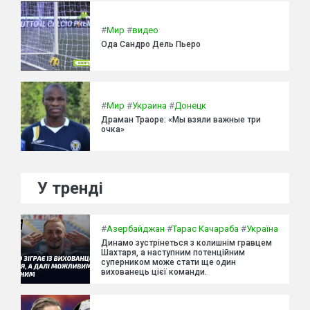
#
Мир
#
видео
Ода Сандро Дель Пьеро
#
Мир
#
Украина
#
Донецк
Драман Траоре: «Мы взяли важные три
очка»
У тренді
#
Азербайджан
#
Тарас Качараба
#
Україна
Динамо зустрінеться з колишнім гравцем
Шахтаря, а наступним потенційним
суперником може стати ще один
вихованець цієї команди.