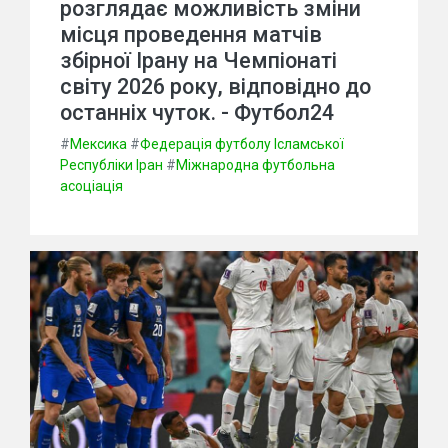
розглядає можливість зміни
місця проведення матчів
збірної Ірану на Чемпіонаті
світу 2026 року, відповідно до
останніх чуток. - Футбол24
#
Мексика
#
Федерація футболу Ісламської
Республіки Іран
#
Міжнародна футбольна
асоціація