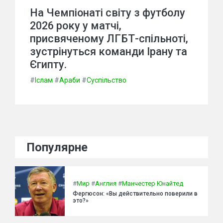
На Чемпіонаті світу з футболу
2026 року у матчі,
присвяченому ЛГБТ-спільноті,
зустрінуться команди Ірану та
Єгипту.
#
Іслам
#
Араби
#
Суспільство
Популярне
#
Мир
#
Англия
#
Манчестер Юнайтед
Фергюсон: «Вы действительно поверили в
это?»