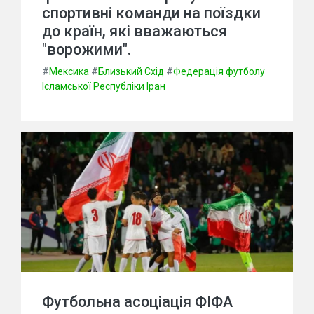
спортивні команди на поїздки
до країн, які вважаються
"ворожими".
#
Мексика
#
Близький Схід
#
Федерація футболу
Ісламської Республіки Іран
Футбольна асоціація ФІФА