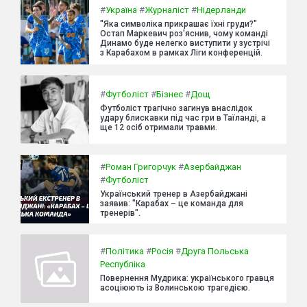
#
Україна
#
Журналіст
#
Нідерланди
"Яка символіка прикрашає їхні груди?"
Остап Маркевич роз'яснив, чому команді
Динамо буде нелегко виступити у зустрічі
з Карабахом в рамках Ліги конференцій.
#
Футболіст
#
Бізнес
#
Дощ
Футболіст трагічно загинув внаслідок
удару блискавки під час гри в Таїланді, а
ще 12 осіб отримали травми.
#
Роман Григорчук
#
Азербайджан
#
Футболіст
Український тренер в Азербайджані
заявив: "Карабах – це команда для
тренерів".
#
Політика
#
Росія
#
Друга Польська
Республіка
Повернення Мудрика: українського гравця
асоціюють із Волинською трагедією.