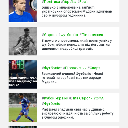
#
Політика
#
Україна
#
Росія
Близько 3 мільйонів на зап'ясті:
український спортсмен Мудрик здивував
своїм вибором годинника.
#
Європа
#
Футболіст
#
Півзахисник
Відомого спортсмена, який досяг успіху у
футболі, вбили неподалік від його житла:
дивовижні подробиці трагедії.
#
Футболіст
#
Півзахисник
#
Спорт
Вражаючий вчинок! Футболіст Челсі
готовий на серйозні жертви заради
Мудрика.
#
Кубок України
#
Ліга Європи УЄФА
#
Футболіст
Раффаел згадував свій час у Динамо,
висловлюючи вдячність за спільну роботу
з Олегом Блохіним.