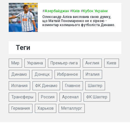
#
Азербайджан
#
Київ
#
Кубок України
Олександр Алієв висловив свою думку,
що Матвій Пономаренко не є зіркою -
коментар колишнього футболіста Динамо.
Теги
Мир
Украина
Премьер-лига
Англия
Киев
Динамо
Донецк
Избранное
Италия
Испания
ФК Динамо
Главное
Шахтер
Трансферы
Россия
Арсенал
ФК Шахтер
Германия
Харьков
Металлург