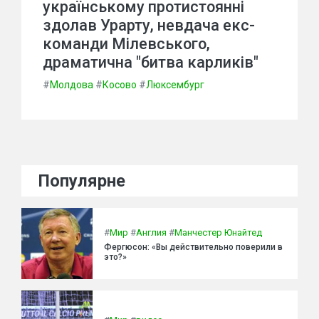
українському протистоянні
здолав Урарту, невдача екс-
команди Мілевського,
драматична "битва карликів"
#
Молдова
#
Косово
#
Люксембург
Популярне
#
Мир
#
Англия
#
Манчестер Юнайтед
Фергюсон: «Вы действительно поверили в
это?»