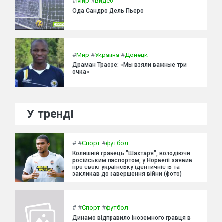
#
Мир
#
видео
Ода Сандро Дель Пьеро
#
Мир
#
Украина
#
Донецк
Драман Траоре: «Мы взяли важные три
очка»
У тренді
#
#
Спорт
#
футбол
Колишній гравець "Шахтаря", володіючи
російським паспортом, у Норвегії заявив
про свою українську ідентичність та
закликав до завершення війни (фото)
#
#
Спорт
#
футбол
Динамо відправило іноземного гравця в