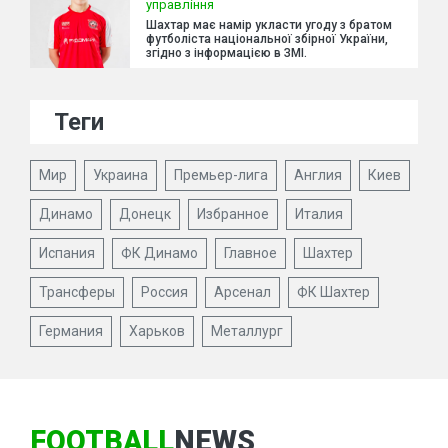
управління
Шахтар має намір укласти угоду з братом
футболіста національної збірної України,
згідно з інформацією в ЗМІ.
Теги
Мир
Украина
Премьер-лига
Англия
Киев
Динамо
Донецк
Избранное
Италия
Испания
ФК Динамо
Главное
Шахтер
Трансферы
Россия
Арсенал
ФК Шахтер
Германия
Харьков
Металлург
FOOTBALL
NEWS