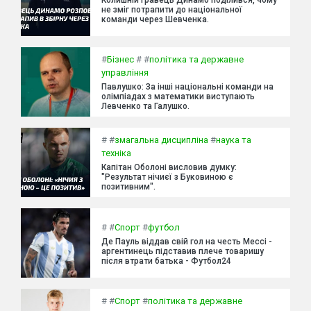
не зміг потрапити до національної
команди через Шевченка.
#
Бізнес
#
#
політика та державне
управління
Павлушко: За інші національні команди на
олімпіадах з математики виступають
Левченко та Галушко.
#
#
змагальна дисципліна
#
наука та
техніка
Капітан Оболоні висловив думку:
"Результат нічиєї з Буковиною є
позитивним".
#
#
Спорт
#
футбол
Де Пауль віддав свій гол на честь Мессі -
аргентинець підставив плече товаришу
після втрати батька - Футбол24
#
#
Спорт
#
політика та державне