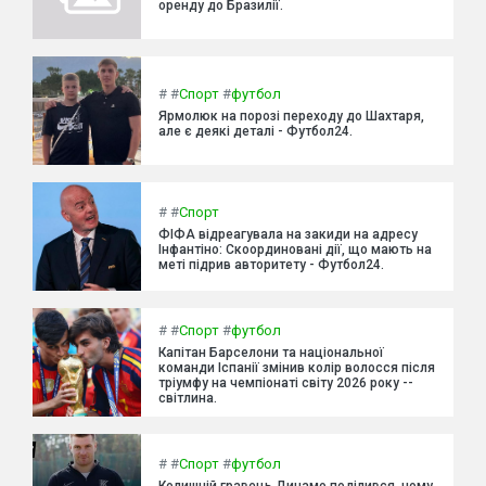
оренду до Бразилії.
#
#
Спорт
#
футбол
Ярмолюк на порозі переходу до Шахтаря,
але є деякі деталі - Футбол24.
#
#
Спорт
ФІФА відреагувала на закиди на адресу
Інфантіно: Скоординовані дії, що мають на
меті підрив авторитету - Футбол24.
#
#
Спорт
#
футбол
Капітан Барселони та національної
команди Іспанії змінив колір волосся після
тріумфу на чемпіонаті світу 2026 року --
світлина.
#
#
Спорт
#
футбол
Колишній гравець Динамо поділився, чому