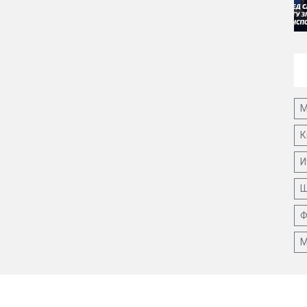
М
К
И
Ш
Ф
М