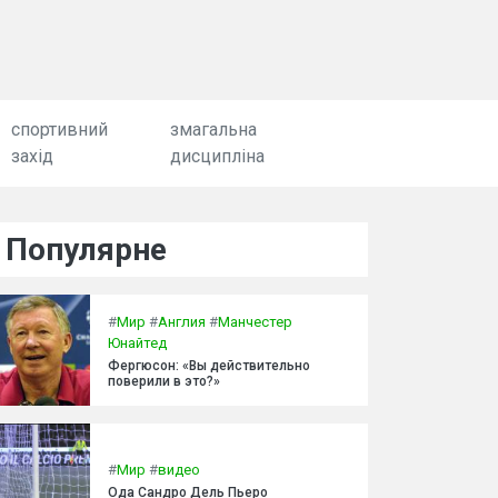
спортивний
змагальна
захід
дисципліна
Популярне
#
Мир
#
Англия
#
Манчестер
Юнайтед
Фергюсон: «Вы действительно
поверили в это?»
#
Мир
#
видео
Ода Сандро Дель Пьеро