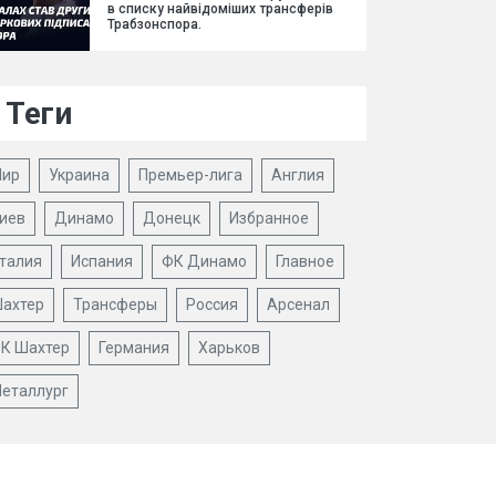
в списку найвідоміших трансферів
Трабзонспора.
Теги
ир
Украина
Премьер-лига
Англия
иев
Динамо
Донецк
Избранное
талия
Испания
ФК Динамо
Главное
ахтер
Трансферы
Россия
Арсенал
К Шахтер
Германия
Харьков
еталлург