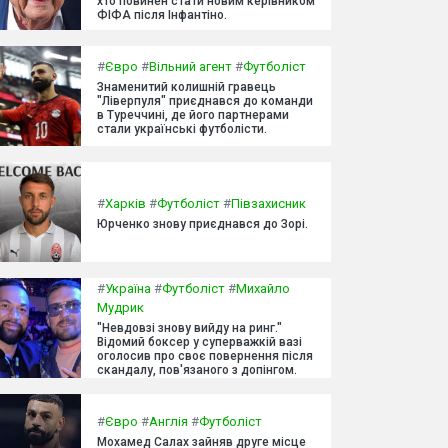
хто повинен стати новим керівником
ФІФА після Інфантіно.
#
Євро
#
Вільний агент
#
Футболіст
Знаменитий колишній гравець
"Ліверпуля" приєднався до команди
в Туреччині, де його партнерами
стали українські футболісти.
#
Харків
#
Футболіст
#
Півзахисник
Юрченко знову приєднався до Зорі.
#
Україна
#
Футболіст
#
Михайло
Мудрик
"Невдовзі знову вийду на ринг."
Відомий боксер у суперважкій вазі
оголосив про своє повернення після
скандалу, пов'язаного з допінгом.
#
Євро
#
Англія
#
Футболіст
Мохамед Салах зайняв друге місце