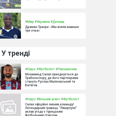
#
Мир
#
Украина
#
Донецк
Драман Траоре: «Мы взяли важные
три очка»
У тренді
#
Євро
#
Футболіст
#
Півзахисник
Мохаммед Салах приєднується до
Трабзонспору, де його партнерами
стануть Руслан Маліновський та
Батагов.
#
Євро
#
Вільний агент
#
Футболіст
Салах офіційно змінив команду!
Легендарний гравець "Ліверпуля"
уклав угоду з турецьким
футбольним гігантом.