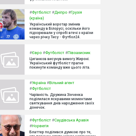
#
Футболіст
#
Дніпро
#
Грузія
(країна)
Український воротар змінив
команду в Білорусі, оскільки його
підозрювали у спробі втечі з країни
через річку Тису - Футбол24.
#
Євро
#
Футболіст
#
Півзахисник
Циганков висунув вимогу Жироні.
Український футболіст прагне
покинути команду вже цього літа.
#
Україна
#
Вільний агент
#
Футболіст
Чарівність. Дружина Зінченка
поділилася яскравими моментами
святкування днів народження своїх
донечок.
#
Футболіст
#
Саудівська Аравія
#
Норвегія
Блаттер поділився думкою про те,