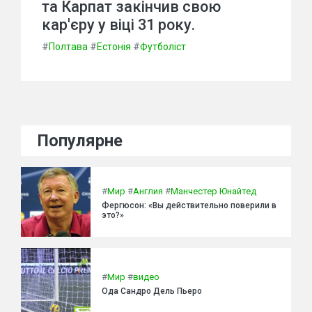
та Карпат закінчив свою
кар'єру у віці 31 року.
#
Полтава
#
Естонія
#
Футболіст
Популярне
#
Мир
#
Англия
#
Манчестер Юнайтед
Фергюсон: «Вы действительно поверили в
это?»
#
Мир
#
видео
Ода Сандро Дель Пьеро