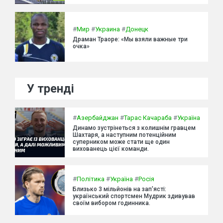
#
Мир
#
Украина
#
Донецк
Драман Траоре: «Мы взяли важные три
очка»
У тренді
#
Азербайджан
#
Тарас Качараба
#
Україна
Динамо зустрінеться з колишнім гравцем
Шахтаря, а наступним потенційним
суперником може стати ще один
вихованець цієї команди.
#
Політика
#
Україна
#
Росія
Близько 3 мільйонів на зап'ясті:
український спортсмен Мудрик здивував
своїм вибором годинника.