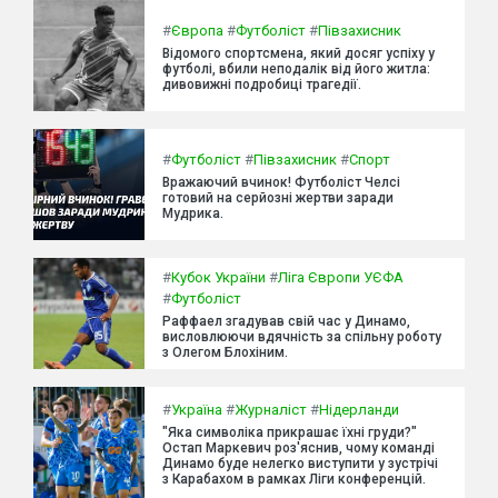
#
Європа
#
Футболіст
#
Півзахисник
Відомого спортсмена, який досяг успіху у
футболі, вбили неподалік від його житла:
дивовижні подробиці трагедії.
#
Футболіст
#
Півзахисник
#
Спорт
Вражаючий вчинок! Футболіст Челсі
готовий на серйозні жертви заради
Мудрика.
#
Кубок України
#
Ліга Європи УЄФА
#
Футболіст
Раффаел згадував свій час у Динамо,
висловлюючи вдячність за спільну роботу
з Олегом Блохіним.
#
Україна
#
Журналіст
#
Нідерланди
"Яка символіка прикрашає їхні груди?"
Остап Маркевич роз'яснив, чому команді
Динамо буде нелегко виступити у зустрічі
з Карабахом в рамках Ліги конференцій.