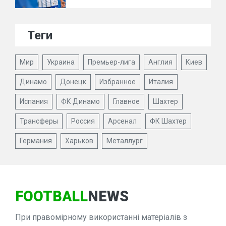
Теги
Мир
Украина
Премьер-лига
Англия
Киев
Динамо
Донецк
Избранное
Италия
Испания
ФК Динамо
Главное
Шахтер
Трансферы
Россия
Арсенал
ФК Шахтер
Германия
Харьков
Металлург
FOOTBALL
NEWS
При правомірному використанні матеріалів з