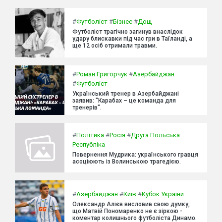
#
Футболіст
#
Бізнес
#
Дощ
Футболіст трагічно загинув внаслідок
удару блискавки під час гри в Таїланді, а
ще 12 осіб отримали травми.
#
Роман Григорчук
#
Азербайджан
#
Футболіст
Український тренер в Азербайджані
заявив: "Карабах – це команда для
тренерів".
#
Політика
#
Росія
#
Друга Польська
Республіка
Повернення Мудрика: українського гравця
асоціюють із Волинською трагедією.
#
Азербайджан
#
Київ
#
Кубок України
Олександр Алієв висловив свою думку,
що Матвій Пономаренко не є зіркою -
коментар колишнього футболіста Динамо.