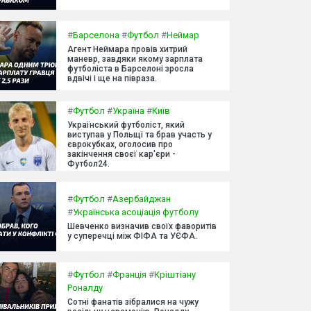
#
Барселона
#
Футбол
#
Неймар
Агент Неймара провів хитрий
маневр, завдяки якому зарплата
футболіста в Барселоні зросла
вдвічі і ще на півраза.
#
Футбол
#
Україна
#
Київ
Український футболіст, який
виступав у Польщі та брав участь у
єврокубках, оголосив про
закінчення своєї кар'єри -
Футбол24.
#
Футбол
#
Азербайджан
#
Українська асоціація футболу
Шевченко визначив своїх фаворитів
у суперечці між ФІФА та УЄФА.
#
Футбол
#
Франція
#
Кріштіану
Роналду
Сотні фанатів зібралися на чужу