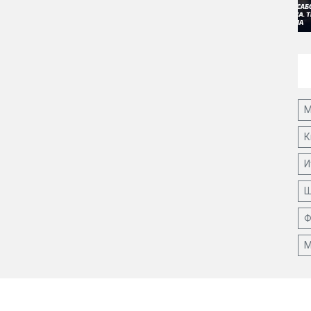
М
К
И
Ш
Ф
М