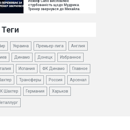
Йожеф Сабо висловлює
стурбованість щодо Мудрика.
Тренер звернувся до Михайла.
Теги
ир
Украина
Премьер-лига
Англия
иев
Динамо
Донецк
Избранное
талия
Испания
ФК Динамо
Главное
ахтер
Трансферы
Россия
Арсенал
К Шахтер
Германия
Харьков
еталлург