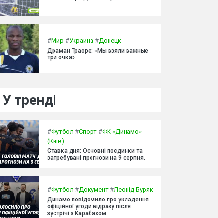
#
Мир
#
Украина
#
Донецк
Драман Траоре: «Мы взяли важные
три очка»
У тренді
#
Футбол
#
Спорт
#
ФК «Динамо»
(Київ)
Ставка дня: Основні поєдинки та
затребувані прогнози на 9 серпня.
#
Футбол
#
Документ
#
Леонід Буряк
Динамо повідомило про укладення
офіційної угоди відразу після
зустрічі з Карабахом.