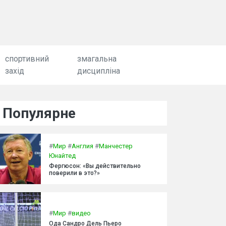
спортивний
змагальна
захід
дисципліна
Популярне
#
Мир
#
Англия
#
Манчестер
Юнайтед
Фергюсон: «Вы действительно
поверили в это?»
#
Мир
#
видео
Ода Сандро Дель Пьеро