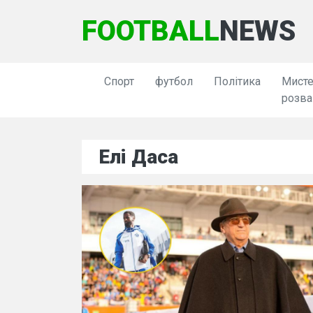
FOOTBALL
NEWS
Спорт
футбол
Політика
Мисте
розва
Елі Даса