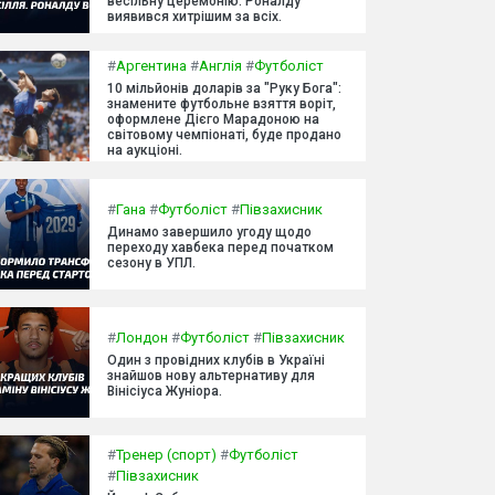
весільну церемонію. Роналду
виявився хитрішим за всіх.
#
Аргентина
#
Англія
#
Футболіст
10 мільйонів доларів за "Руку Бога":
знамените футбольне взяття воріт,
оформлене Дієго Марадоною на
світовому чемпіонаті, буде продано
на аукціоні.
#
Гана
#
Футболіст
#
Півзахисник
Динамо завершило угоду щодо
переходу хавбека перед початком
сезону в УПЛ.
#
Лондон
#
Футболіст
#
Півзахисник
Один з провідних клубів в Україні
знайшов нову альтернативу для
Вінісіуса Жуніора.
#
Тренер (спорт)
#
Футболіст
#
Півзахисник