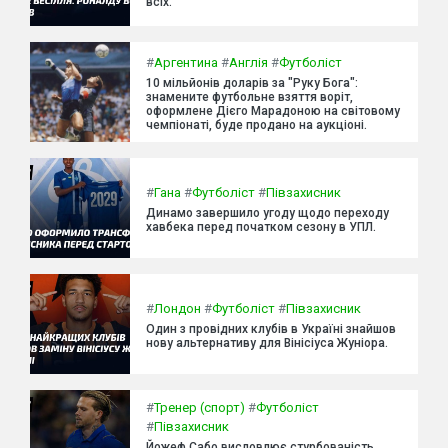
всіх.
#
Аргентина
#
Англія
#
Футболіст
10 мільйонів доларів за "Руку Бога":
знамените футбольне взяття воріт,
оформлене Дієго Марадоною на світовому
чемпіонаті, буде продано на аукціоні.
#
Гана
#
Футболіст
#
Півзахисник
Динамо завершило угоду щодо переходу
хавбека перед початком сезону в УПЛ.
#
Лондон
#
Футболіст
#
Півзахисник
Один з провідних клубів в Україні знайшов
нову альтернативу для Вінісіуса Жуніора.
#
Тренер (спорт)
#
Футболіст
#
Півзахисник
Йожеф Сабо висловлює стурбованість