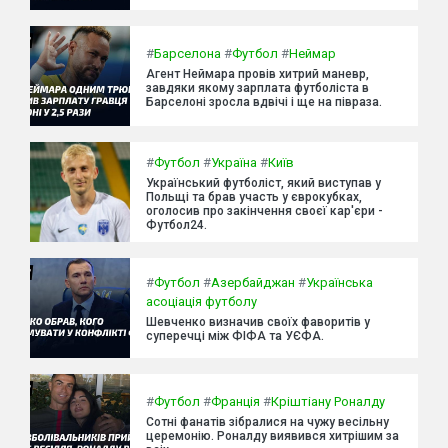
#
Барселона
#
Футбол
#
Неймар
Агент Неймара провів хитрий маневр,
завдяки якому зарплата футболіста в
Барселоні зросла вдвічі і ще на півраза.
#
Футбол
#
Україна
#
Київ
Український футболіст, який виступав у
Польщі та брав участь у єврокубках,
оголосив про закінчення своєї кар'єри -
Футбол24.
#
Футбол
#
Азербайджан
#
Українська
асоціація футболу
Шевченко визначив своїх фаворитів у
суперечці між ФІФА та УЄФА.
#
Футбол
#
Франція
#
Кріштіану Роналду
Сотні фанатів зібралися на чужу весільну
церемонію. Роналду виявився хитрішим за