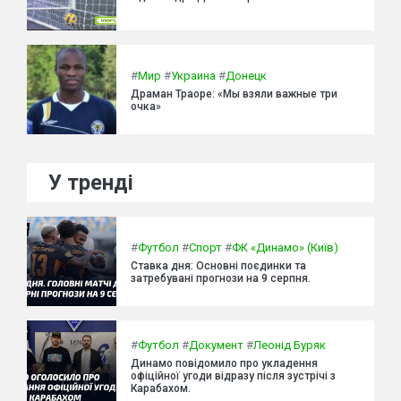
#
Мир
#
Украина
#
Донецк
Драман Траоре: «Мы взяли важные три
очка»
У тренді
#
Футбол
#
Спорт
#
ФК «Динамо» (Київ)
Ставка дня: Основні поєдинки та
затребувані прогнози на 9 серпня.
#
Футбол
#
Документ
#
Леонід Буряк
Динамо повідомило про укладення
офіційної угоди відразу після зустрічі з
Карабахом.