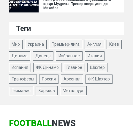
щодо Мудрика. Тренер звернувся до
Михайла.
Теги
Мир
Украина
Премьер-лига
Англия
Киев
Динамо
Донецк
Избранное
Италия
Испания
ФК Динамо
Главное
Шахтер
Трансферы
Россия
Арсенал
ФК Шахтер
Германия
Харьков
Металлург
FOOTBALL
NEWS