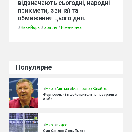
відзначають сьогодні, народні
прикмети, звичаї та
обмеження цього дня.
#
Нью-Йорк
#
Ізраїль
#
Німеччина
Популярне
#
Мир
#
Англия
#
Манчестер Юнайтед
Фергюсон: «Вы действительно поверили в
это?»
#
Мир
#
видео
Ода Сандро Дель Пьеро