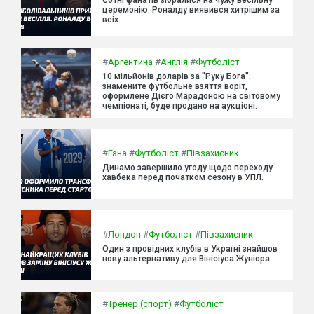
церемонію. Роналду виявився хитрішим за
всіх.
#
Аргентина
#
Англія
#
Футболіст
10 мільйонів доларів за "Руку Бога":
знамените футбольне взяття воріт,
оформлене Дієго Марадоною на світовому
чемпіонаті, буде продано на аукціоні.
#
Гана
#
Футболіст
#
Півзахисник
Динамо завершило угоду щодо переходу
хавбека перед початком сезону в УПЛ.
#
Лондон
#
Футболіст
#
Півзахисник
Один з провідних клубів в Україні знайшов
нову альтернативу для Вінісіуса Жуніора.
#
Тренер (спорт)
#
Футболіст