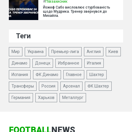
#
Півзахисник
Йожеф Сабо висловлює стурбованість
щодо Мудрика. Тренер звернувся до
Михайла.
Теги
Мир
Украина
Премьер-лига
Англия
Киев
Динамо
Донецк
Избранное
Италия
Испания
ФК Динамо
Главное
Шахтер
Трансферы
Россия
Арсенал
ФК Шахтер
Германия
Харьков
Металлург
FOOTBALL
NEWS