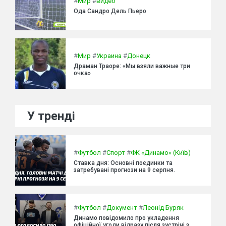
#
Мир
#
видео
Ода Сандро Дель Пьеро
#
Мир
#
Украина
#
Донецк
Драман Траоре: «Мы взяли важные три
очка»
У тренді
#
Футбол
#
Спорт
#
ФК «Динамо» (Київ)
Ставка дня: Основні поєдинки та
затребувані прогнози на 9 серпня.
#
Футбол
#
Документ
#
Леонід Буряк
Динамо повідомило про укладення
офіційної угоди відразу після зустрічі з