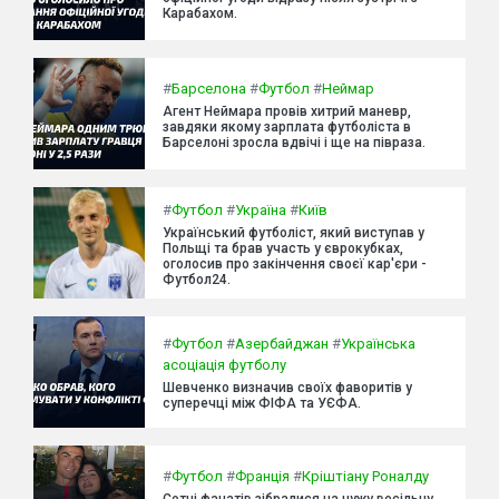
Карабахом.
#
Барселона
#
Футбол
#
Неймар
Агент Неймара провів хитрий маневр,
завдяки якому зарплата футболіста в
Барселоні зросла вдвічі і ще на півраза.
#
Футбол
#
Україна
#
Київ
Український футболіст, який виступав у
Польщі та брав участь у єврокубках,
оголосив про закінчення своєї кар'єри -
Футбол24.
#
Футбол
#
Азербайджан
#
Українська
асоціація футболу
Шевченко визначив своїх фаворитів у
суперечці між ФІФА та УЄФА.
#
Футбол
#
Франція
#
Кріштіану Роналду
Сотні фанатів зібралися на чужу весільну