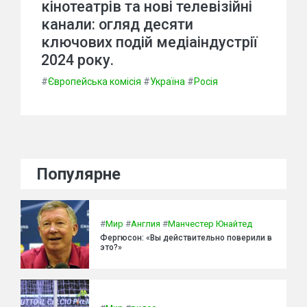
кінотеатрів та нові телевізійні
канали: огляд десяти
ключових подій медіаіндустрії
2024 року.
#
Європейська комісія
#
Україна
#
Росія
Популярне
#
Мир
#
Англия
#
Манчестер Юнайтед
Фергюсон: «Вы действительно поверили в
это?»