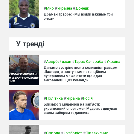
#
Мир
#
Украина
#
Донецк
Драман Траоре: «Мы взяли важные три
очка»
У тренді
#
Азербайджан
#
Тарас Качараба
#
Україна
Динамо зустрінеться з колишнім гравцем
Шахтаря, а наступним потенційним
суперником може стати ще один
вихованець цієї команди.
#
Політика
#
Україна
#
Росія
Близько 3 мільйонів на зап'ясті:
український спортсмен Мудрик здивував
своїм вибором годинника.
#
Європа
#
Футболіст
#
Півзахисник