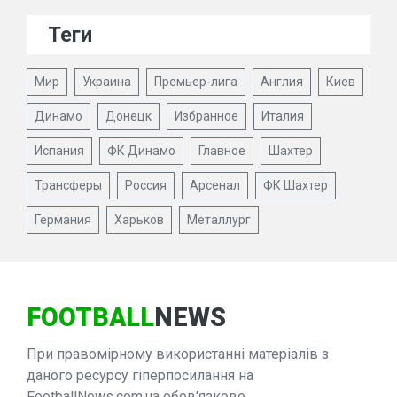
Теги
Мир
Украина
Премьер-лига
Англия
Киев
Динамо
Донецк
Избранное
Италия
Испания
ФК Динамо
Главное
Шахтер
Трансферы
Россия
Арсенал
ФК Шахтер
Германия
Харьков
Металлург
FOOTBALL
NEWS
При правомірному використанні матеріалів з
даного ресурсу гіперпосилання на
FootballNews.com.ua обов'язкове.