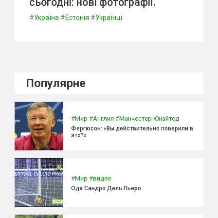
сьогодні: нові фотографії.
#
Україна
#
Естонія
#
Українці
Популярне
#
Мир
#
Англия
#
Манчестер Юнайтед
Фергюсон: «Вы действительно поверили в
это?»
#
Мир
#
видео
Ода Сандро Дель Пьеро