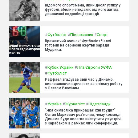
Відомого спортсмена, який досяг успіху у
футболі, вбили неподалік від його житла:
дивовижні подробиці трагедії.
#
Футболіст
#
Півзахисник
#
Спорт
Вражаючий вчинок! Футболіст Челсі
готовий на серйозні жертви заради
Мудрика.
#
Кубок України
#
Ліга Європи УЄФА
#
Футболіст
Раффаел згадував свій час у Динамо,
висловлюючи вдячність за спільну роботу
з Олегом Блохіним.
#
Україна
#
Журналіст
#
Нідерланди
"Яка символіка прикрашає їхні груди?"
Остап Маркевич роз'яснив, чому команді
Динамо буде нелегко виступити у зустрічі
з Карабахом в рамках Ліги конференцій.