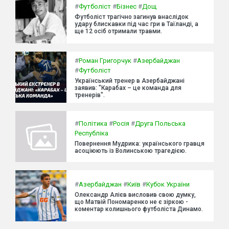
#
Футболіст
#
Бізнес
#
Дощ
Футболіст трагічно загинув внаслідок
удару блискавки під час гри в Таїланді, а
ще 12 осіб отримали травми.
#
Роман Григорчук
#
Азербайджан
#
Футболіст
Український тренер в Азербайджані
заявив: "Карабах – це команда для
тренерів".
#
Політика
#
Росія
#
Друга Польська
Республіка
Повернення Мудрика: українського гравця
асоціюють із Волинською трагедією.
#
Азербайджан
#
Київ
#
Кубок України
Олександр Алієв висловив свою думку,
що Матвій Пономаренко не є зіркою -
коментар колишнього футболіста Динамо.