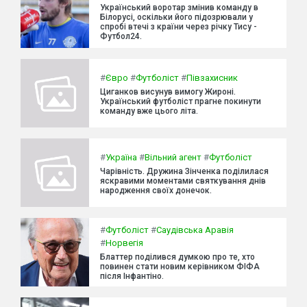
Український воротар змінив команду в
Білорусі, оскільки його підозрювали у
спробі втечі з країни через річку Тису -
Футбол24.
#
Євро
#
Футболіст
#
Півзахисник
Циганков висунув вимогу Жироні.
Український футболіст прагне покинути
команду вже цього літа.
#
Україна
#
Вільний агент
#
Футболіст
Чарівність. Дружина Зінченка поділилася
яскравими моментами святкування днів
народження своїх донечок.
#
Футболіст
#
Саудівська Аравія
#
Норвегія
Блаттер поділився думкою про те, хто
повинен стати новим керівником ФІФА
після Інфантіно.