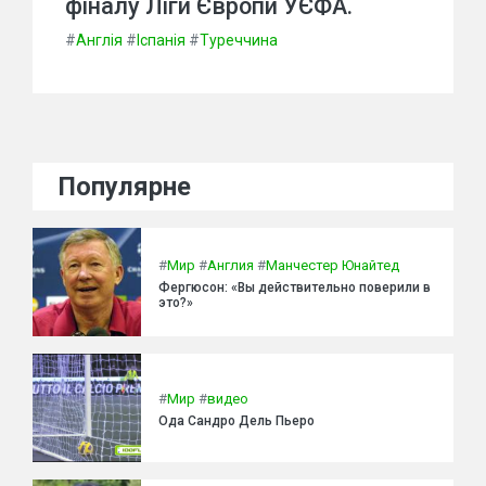
фіналу Ліги Європи УЄФА.
#
Англія
#
Іспанія
#
Туреччина
Популярне
#
Мир
#
Англия
#
Манчестер Юнайтед
Фергюсон: «Вы действительно поверили в
это?»
#
Мир
#
видео
Ода Сандро Дель Пьеро