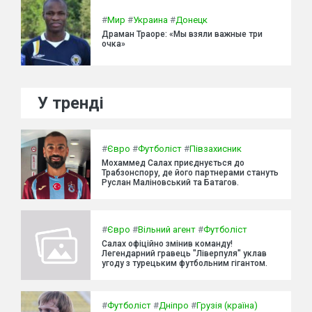
#
Мир
#
Украина
#
Донецк
Драман Траоре: «Мы взяли важные три
очка»
У тренді
#
Євро
#
Футболіст
#
Півзахисник
Мохаммед Салах приєднується до
Трабзонспору, де його партнерами стануть
Руслан Маліновський та Батагов.
#
Євро
#
Вільний агент
#
Футболіст
Салах офіційно змінив команду!
Легендарний гравець "Ліверпуля" уклав
угоду з турецьким футбольним гігантом.
#
Футболіст
#
Дніпро
#
Грузія (країна)