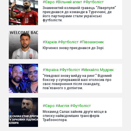
#
Євро
#
Вільний агент
#
Футболіст
Знаменитий колишній гравець "Ліверпуля"
приєднався до команди в Туреччині, де
його партнерами стали українські
футболісти.
#
Харків
#
Футболіст
#
Півзахисник
Юрченко знову приєднався до Зорі.
#
Україна
#
Футболіст
#
Михайло Мудрик
"Невдовзі знову вийду на ринг." Відомий
боксер у суперважкій вазі оголосив про
своє повернення після скандалу,
пов'язаного з допінгом.
#
Євро
#
Англія
#
Футболіст
Мохамед Салах зайняв друге місце в
списку найвідоміших трансферів
Трабзонспора.