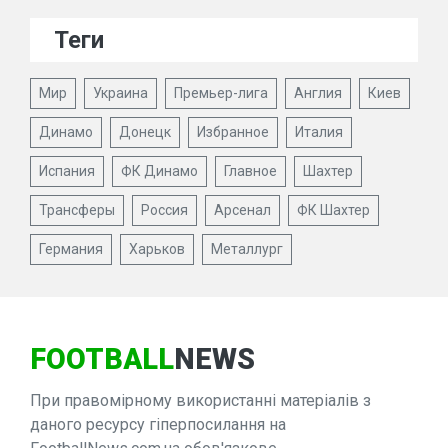
Теги
Мир
Украина
Премьер-лига
Англия
Киев
Динамо
Донецк
Избранное
Италия
Испания
ФК Динамо
Главное
Шахтер
Трансферы
Россия
Арсенал
ФК Шахтер
Германия
Харьков
Металлург
FOOTBALL
NEWS
При правомірному використанні матеріалів з
даного ресурсу гіперпосилання на