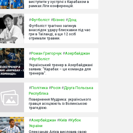
виступити у зустрічі з Карабахом в
рамках Ліги конференцій.
#
Футболіст
#
Бізнес
#
Дощ
Футболіст трагічно загинув
внаслідок удару блискавки під час
гри в Таїланді, а ще 12 осіб
отримали травми.
#
Роман Григорчук
#
Азербайджан
#
Футболіст
Український тренер в Азербайджані
заявив: "Карабах – це команда для
тренерів".
#
Політика
#
Росія
#
Друга Польська
Республіка
Повернення Мудрика: українського
гравця асоціюють із Волинською
трагедією.
#
Азербайджан
#
Київ
#
Кубок
України
Олександр Алієв висловив свою