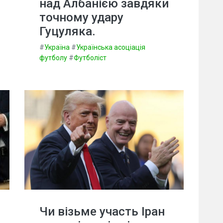
над Албанією завдяки
точному удару
Гуцуляка.
#
Україна
#
Українська асоціація
футболу
#
Футболіст
Чи візьме участь Іран