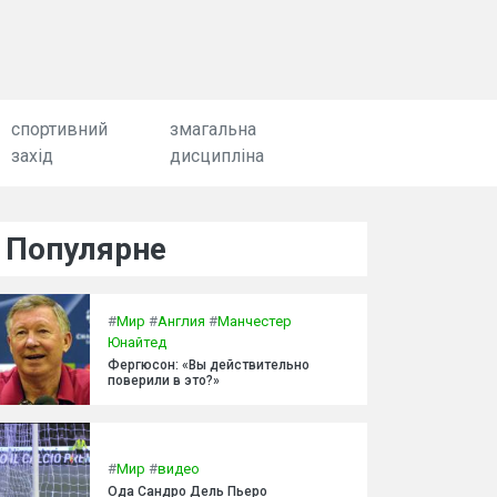
спортивний
змагальна
захід
дисципліна
Популярне
#
Мир
#
Англия
#
Манчестер
Юнайтед
Фергюсон: «Вы действительно
поверили в это?»
#
Мир
#
видео
Ода Сандро Дель Пьеро