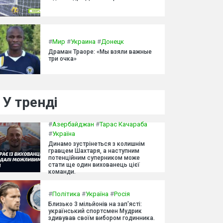
#
Мир
#
Украина
#
Донецк
Драман Траоре: «Мы взяли важные
три очка»
У тренді
#
Азербайджан
#
Тарас Качараба
#
Україна
Динамо зустрінеться з колишнім
гравцем Шахтаря, а наступним
потенційним суперником може
стати ще один вихованець цієї
команди.
#
Політика
#
Україна
#
Росія
Близько 3 мільйонів на зап'ясті:
український спортсмен Мудрик
здивував своїм вибором годинника.