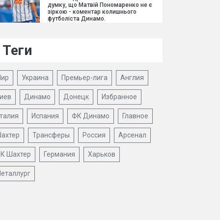
думку, що Матвій Пономаренко не є
зіркою - коментар колишнього
футболіста Динамо.
Теги
ир
Украина
Премьер-лига
Англия
иев
Динамо
Донецк
Избранное
талия
Испания
ФК Динамо
Главное
ахтер
Трансферы
Россия
Арсенал
К Шахтер
Германия
Харьков
еталлург