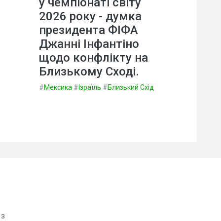
у чемпіонаті світу
2026 року - думка
президента ФІФА
Джанні Інфантіно
щодо конфлікту на
Близькому Сході.
#
Мексика
#
Ізраїль
#
Близький Схід
 з