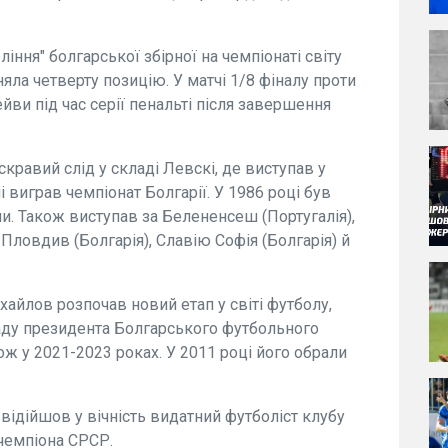
іння" болгарської збірної на чемпіонаті світу
яла четверту позицію. У матчі 1/8 фіналу проти
ви під час серії пенальті після завершення
кравий слід у складі Левскі, де виступав у
і виграв чемпіонат Болгарії. У 1986 році був
. Також виступав за Белененсеш (Португалія),
 Пловдив (Болгарія), Славію Софія (Болгарія) й
хайлов розпочав новий етап у світі футболу,
аду президента Болгарського футбольного
кож у 2021-2023 роках. У 2011 році його обрали
 відійшов у вічність видатний футболіст клубу
 чемпіона СРСР.