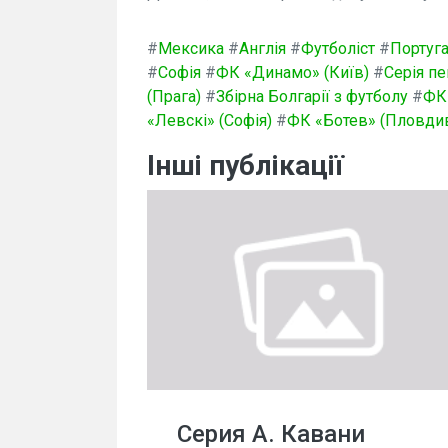
#
Мексика
#
Англія
#
Футболіст
#
Португа
#
Софія
#
ФК «Динамо» (Київ)
#
Серія пе
(Прага)
#
Збірна Болгарії з футболу
#
ФК 
«Левскі» (Софія)
#
ФК «Ботев» (Пловди
Інші публікації
Серия А. Кавани