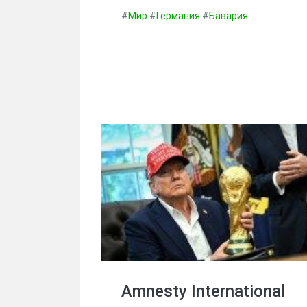
#
Мир
#
Германия
#
Бавария
Amnesty International