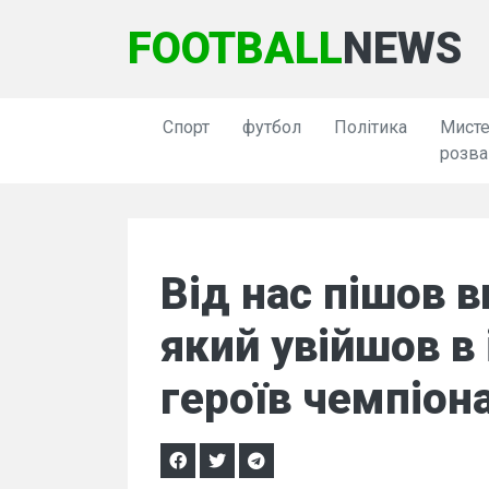
FOOTBALL
NEWS
Спорт
футбол
Політика
Мисте
розва
Від нас пішов в
який увійшов в 
героїв чемпіона