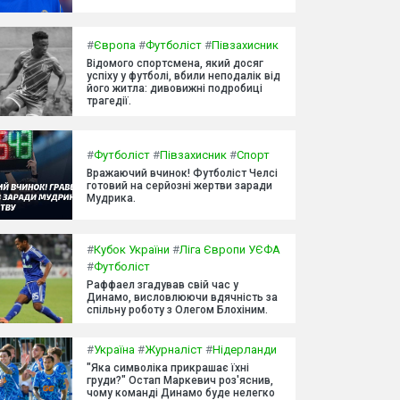
#
Європа
#
Футболіст
#
Півзахисник
Відомого спортсмена, який досяг
успіху у футболі, вбили неподалік від
його житла: дивовижні подробиці
трагедії.
#
Футболіст
#
Півзахисник
#
Спорт
Вражаючий вчинок! Футболіст Челсі
готовий на серйозні жертви заради
Мудрика.
#
Кубок України
#
Ліга Європи УЄФА
#
Футболіст
Раффаел згадував свій час у
Динамо, висловлюючи вдячність за
спільну роботу з Олегом Блохіним.
#
Україна
#
Журналіст
#
Нідерланди
"Яка символіка прикрашає їхні
груди?" Остап Маркевич роз'яснив,
чому команді Динамо буде нелегко