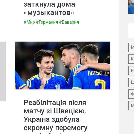
заткнула дома
«музыкантов»
#
Мир
#
Германия
#
Бавария
М
К
И
Ш
Ф
Реабілітація після
М
матчу зі Швецією.
Україна здобула
скромну перемогу