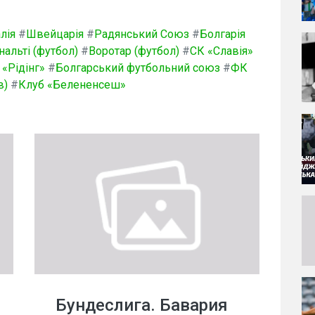
лія
#
Швейцарія
#
Радянський Союз
#
Болгарія
нальті (футбол)
#
Воротар (футбол)
#
СК «Славія»
«Рідінг»
#
Болгарський футбольний союз
#
ФК
в)
#
Клуб «Белененсеш»
Бундеслига. Бавария