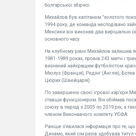
болгарської збірної.
Михайлов був капітаном "золотого покол
1994 року, де команда несподівано зайн
Мексики він виконав два вирішальні сей
основного часу.
На клубному рівні Михайлов залишив яс
1981-1989 роках, провів 243 матчі і трич
визнаний найкращим футболістом країни
Мюлуз (Франція), Редінг (Англія), Ботев
Цюрих (Швейцарія).
По завершенні своєї ігрової кар'єри Ми
ставши функціонером. Він обіймав пос
союзу в період з 2005 по 2019 рік, а та
членом Виконавчого комітету УЄФА.
Раніше з'явилася інформація про те, що
Динамо, який сім разів здобував титул