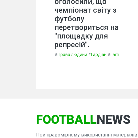
оголосили, що
чемпіонат світу з
футболу
перетвориться на
"площадку для
репресій".
#
Права людини
#
Гардіан
#
Гаїті
FOOTBALL
NEWS
При правомірному використанні матеріалів