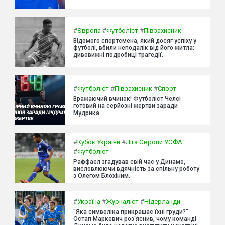
#
Європа
#
Футболіст
#
Півзахисник
Відомого спортсмена, який досяг успіху у
футболі, вбили неподалік від його житла:
дивовижні подробиці трагедії.
#
Футболіст
#
Півзахисник
#
Спорт
Вражаючий вчинок! Футболіст Челсі
готовий на серйозні жертви заради
Мудрика.
#
Кубок України
#
Ліга Європи УЄФА
#
Футболіст
Раффаел згадував свій час у Динамо,
висловлюючи вдячність за спільну роботу
з Олегом Блохіним.
#
Україна
#
Журналіст
#
Нідерланди
"Яка символіка прикрашає їхні груди?"
Остап Маркевич роз'яснив, чому команді