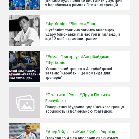
Динамо буде нелегко виступити у зустрічі
з Карабахом в рамках Ліги конференцій.
#
Футболіст
#
Бізнес
#
Дощ
Футболіст трагічно загинув внаслідок
удару блискавки під час гри в Таїланді, а
ще 12 осіб отримали травми.
#
Роман Григорчук
#
Азербайджан
#
Футболіст
Український тренер в Азербайджані
заявив: "Карабах – це команда для
тренерів".
#
Політика
#
Росія
#
Друга Польська
Республіка
Повернення Мудрика: українського гравця
асоціюють із Волинською трагедією.
#
Азербайджан
#
Київ
#
Кубок України
Олександр Алієв висловив свою думку,