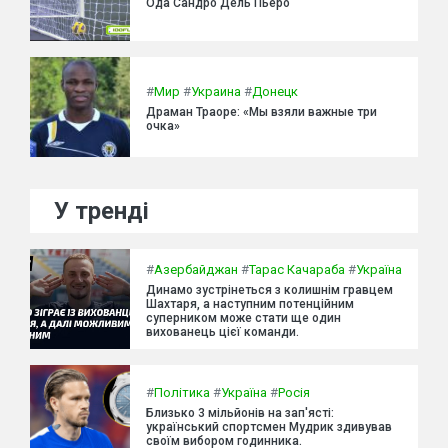
Ода Сандро Дель Пьеро
#
Мир
#
Украина
#
Донецк
Драман Траоре: «Мы взяли важные три
очка»
У тренді
#
Азербайджан
#
Тарас Качараба
#
Україна
Динамо зустрінеться з колишнім гравцем
Шахтаря, а наступним потенційним
суперником може стати ще один
вихованець цієї команди.
#
Політика
#
Україна
#
Росія
Близько 3 мільйонів на зап'ясті:
український спортсмен Мудрик здивував
своїм вибором годинника.