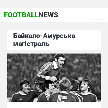
FOOTBALL
NEWS
Байкало-Амурська
магістраль