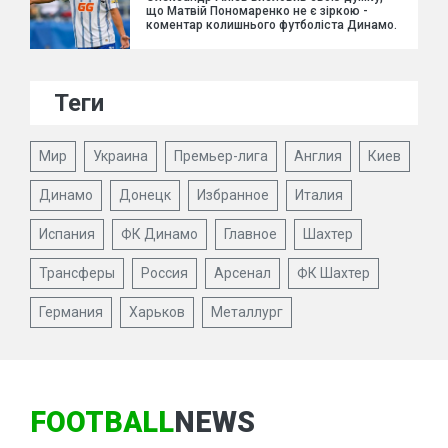
що Матвій Пономаренко не є зіркою -
коментар колишнього футболіста Динамо.
Теги
Мир
Украина
Премьер-лига
Англия
Киев
Динамо
Донецк
Избранное
Италия
Испания
ФК Динамо
Главное
Шахтер
Трансферы
Россия
Арсенал
ФК Шахтер
Германия
Харьков
Металлург
FOOTBALL
NEWS