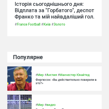
Історія сьогоднішнього дня:
Відплата за "Горбатого", деспот
Франко та мій найвдаліший гол.
#
France Football
#
Київ
#
Золото
Популярне
#
Мир
#
Англия
#
Манчестер Юнайтед
Фергюсон: «Вы действительно поверили в
это?»
#
Мир
#
видео