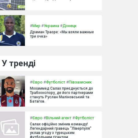
#
Мир
#
Украина
#
Донецк
Драман Траоре: «Мы взяли важные
три очка»
У тренді
#
Євро
#
Футболіст
#
Півзахисник
Мохаммед Салах приєднується до
Трабзонспору, де його партнерами
стануть Руслан Маліновський та
Батагов.
#
Євро
#
Вільний агент
#
Футболіст
Салах офіційно змінив команду!
Легендарний гравець "Ліверпуля"
уклав угоду з турецьким
футбольним гігантом.