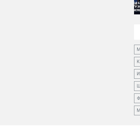
М
К
И
Ш
Ф
М