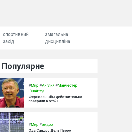
спортивний
змагальна
захід
дисципліна
Популярне
#
Мир
#
Англия
#
Манчестер
Юнайтед
Фергюсон: «Вы действительно
поверили в это?»
#
Мир
#
видео
Ода Сандро Дель Пьеро