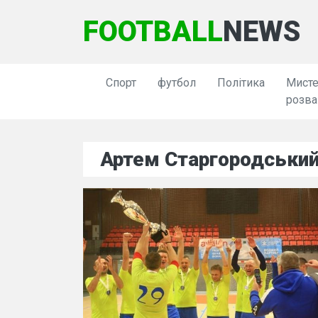
FOOTBALL
NEWS
Спорт
футбол
Політика
Мисте
розва
Артем Старгородськи