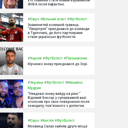
хто повинен стати новим керівником
ФІФА після Інфантіно.
#
Євро
#
Вільний агент
#
Футболіст
Знаменитий колишній гравець
"Ліверпуля" приєднався до команди
в Туреччині, де його партнерами
стали українські футболісти.
#
Харків
#
Футболіст
#
Півзахисник
Юрченко знову приєднався до Зорі.
#
Україна
#
Футболіст
#
Михайло
Мудрик
"Невдовзі знову вийду на ринг."
Відомий боксер у суперважкій вазі
оголосив про своє повернення після
скандалу, пов'язаного з допінгом.
#
Євро
#
Англія
#
Футболіст
Мохамед Салах зайняв друге місце