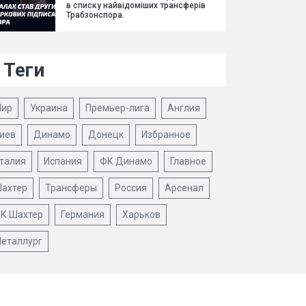
в списку найвідоміших трансферів
Трабзонспора.
Теги
ир
Украина
Премьер-лига
Англия
иев
Динамо
Донецк
Избранное
талия
Испания
ФК Динамо
Главное
ахтер
Трансферы
Россия
Арсенал
К Шахтер
Германия
Харьков
еталлург