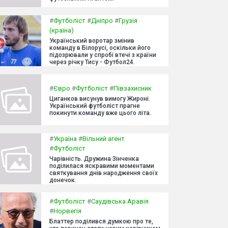
#
Футболіст
#
Дніпро
#
Грузія
(країна)
Український воротар змінив
команду в Білорусі, оскільки його
підозрювали у спробі втечі з країни
через річку Тису - Футбол24.
#
Євро
#
Футболіст
#
Півзахисник
Циганков висунув вимогу Жироні.
Український футболіст прагне
покинути команду вже цього літа.
#
Україна
#
Вільний агент
#
Футболіст
Чарівність. Дружина Зінченка
поділилася яскравими моментами
святкування днів народження своїх
донечок.
#
Футболіст
#
Саудівська Аравія
#
Норвегія
Блаттер поділився думкою про те,