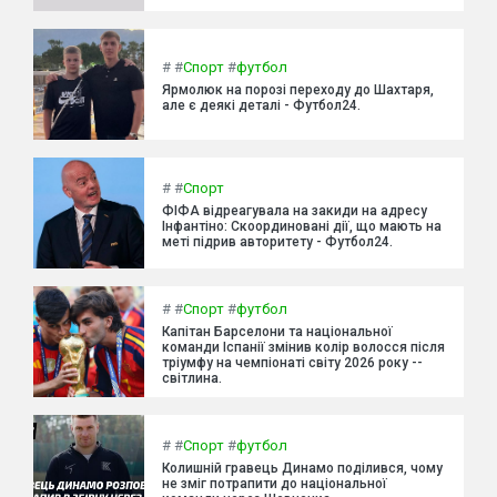
#
#
Спорт
#
футбол
Ярмолюк на порозі переходу до Шахтаря,
але є деякі деталі - Футбол24.
#
#
Спорт
ФІФА відреагувала на закиди на адресу
Інфантіно: Скоординовані дії, що мають на
меті підрив авторитету - Футбол24.
#
#
Спорт
#
футбол
Капітан Барселони та національної
команди Іспанії змінив колір волосся після
тріумфу на чемпіонаті світу 2026 року --
світлина.
#
#
Спорт
#
футбол
Колишній гравець Динамо поділився, чому
не зміг потрапити до національної