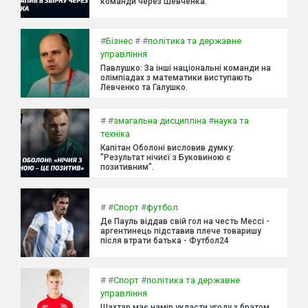
команди через Шевченка.
#
Бізнес
#
#
політика та державне
управління
Павлушко: За інші національні команди на
олімпіадах з математики виступають
Левченко та Галушко.
#
#
змагальна дисципліна
#
наука та
техніка
Капітан Оболоні висловив думку:
"Результат нічиєї з Буковиною є
позитивним".
#
#
Спорт
#
футбол
Де Пауль віддав свій гол на честь Мессі -
аргентинець підставив плече товаришу
після втрати батька - Футбол24
#
#
Спорт
#
політика та державне
управління
Шахтар має намір укласти угоду з братом