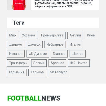
футболіста національної збірної України,
згідно з інформацією в ЗМІ.
Теги
Мир
Украина
Премьер-лига
Англия
Киев
Динамо
Донецк
Избранное
Италия
Испания
ФК Динамо
Главное
Шахтер
Трансферы
Россия
Арсенал
ФК Шахтер
Германия
Харьков
Металлург
FOOTBALL
NEWS