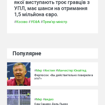
якої виступають троє гравців з
УПЛ, має шанси на отримання
1,5 мільйона євро.
#
Косово
#
УЄФА
#
Прем'єр-міністр
Популярне
#
Мир
#
Англия
#
Манчестер Юнайтед
Фергюсон: «Вы действительно поверили в
это?»
#
Мир
#
видео
Ода Сандро Дель Пьеро